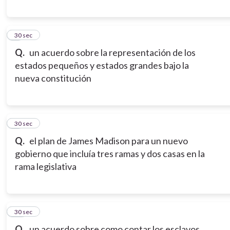
8
30 sec
Q.
un acuerdo sobre la representación de los
estados pequeños y estados grandes bajo la
nueva constitución
9
30 sec
Q.
el plan de James Madison para un nuevo
gobierno que incluía tres ramas y dos casas en la
rama legislativa
10
30 sec
Q.
un acuerdo sobre como contar los esclavos