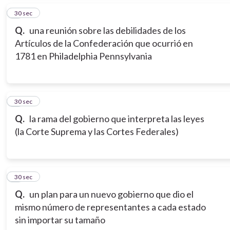
5
30 sec
Q.
una reunión sobre las debilidades de los
Artículos de la Confederación que ocurrió en
1781 en Philadelphia Pennsylvania
6
30 sec
Q.
la rama del gobierno que interpreta las leyes
(la Corte Suprema y las Cortes Federales)
7
30 sec
Q.
un plan para un nuevo gobierno que dio el
mismo número de representantes a cada estado
sin importar su tamaño