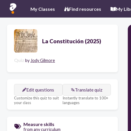
My Classes
Find resources
My Lib
La Constitución (2025)
Quiz
by
Jody Gilmore
Edit questions
Translate quiz
Customize this quiz to suit
Instantly translate to 100+
your class
languages
Measure skills
from any curriculum