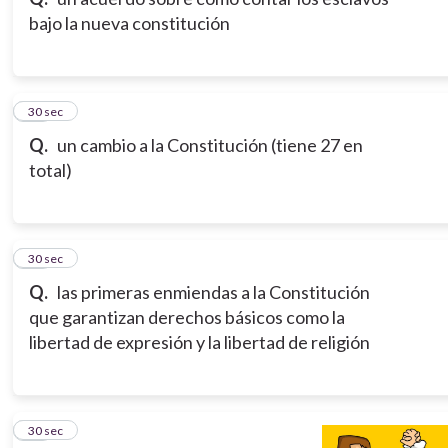
bajo la nueva constitución
11
30 sec
Q.
un cambio a la Constitución (tiene 27 en
total)
12
30 sec
Q.
las primeras enmiendas a la Constitución
que garantizan derechos básicos como la
libertad de expresión y la libertad de religión
13
30 sec