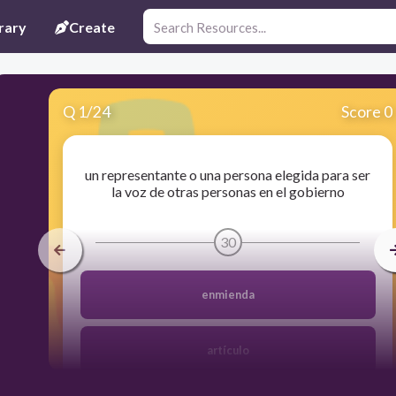
rary
Create
Q
1
/
24
Score 0
un representante o una persona elegida para ser
la voz de otras personas en el gobierno
30
enmienda
artículo