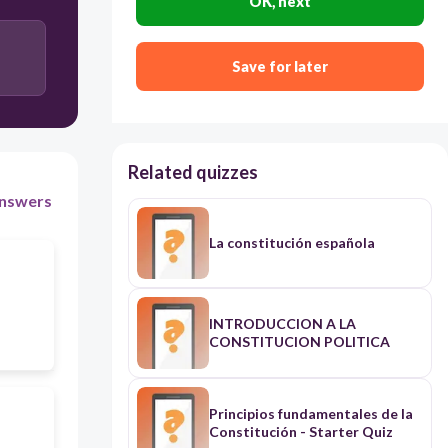
OK, next
Rama Judicial
Save for later
Related quizzes
nswers
La constitución española
INTRODUCCION A LA
CONSTITUCION POLITICA
Principios fundamentales de la
Constitución - Starter Quiz