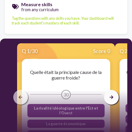
Measure skills
from any curriculum
Tag the questions with any skills you have. Your dashboard will
track each student's mastery of each skill.
Q
1
/
30
Score 0
Q
2
/
Quelle était la principale cause de la
Qu
guerre froide?
30
La rivalité idéologique entre l'Est et
l'Ouest
La guerre économique