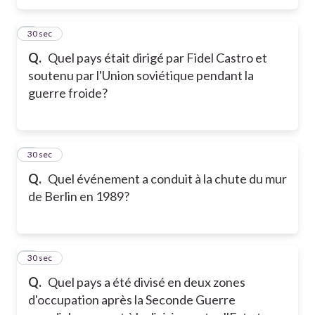
5
30 sec
Q.
Quel pays était dirigé par Fidel Castro et
soutenu par l'Union soviétique pendant la
guerre froide?
6
30 sec
Q.
Quel événement a conduit à la chute du mur
de Berlin en 1989?
7
30 sec
Q.
Quel pays a été divisé en deux zones
d'occupation après la Seconde Guerre