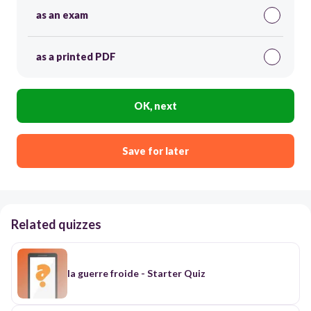
as an exam
as a printed PDF
OK, next
Save for later
Related quizzes
la guerre froide - Starter Quiz