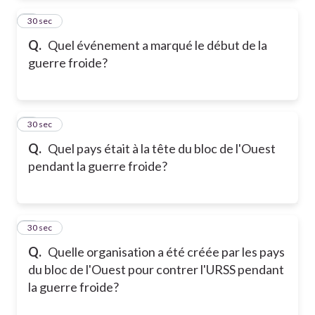
2
30 sec
Q.
Quel événement a marqué le début de la
guerre froide?
3
30 sec
Q.
Quel pays était à la tête du bloc de l'Ouest
pendant la guerre froide?
4
30 sec
Q.
Quelle organisation a été créée par les pays
du bloc de l'Ouest pour contrer l'URSS pendant
la guerre froide?