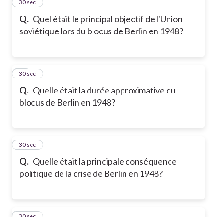
13
30 sec
Q.
Quel était le principal objectif de l'Union
soviétique lors du blocus de Berlin en 1948?
14
30 sec
Q.
Quelle était la durée approximative du
blocus de Berlin en 1948?
15
30 sec
Q.
Quelle était la principale conséquence
politique de la crise de Berlin en 1948?
16
30 sec