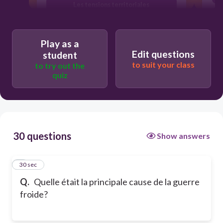
Les tensions territoriales
Les ressources naturelles
Play as a
Edit questions
student
to suit your class
to try out the
quiz
30 questions
Show answers
1
30 sec
Q.
Quelle était la principale cause de la guerre
froide?