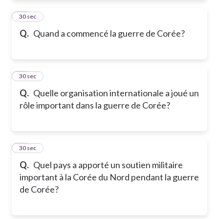
22
30 sec
Q.
Quand a commencé la guerre de Corée?
23
30 sec
Q.
Quelle organisation internationale a joué un
rôle important dans la guerre de Corée?
24
30 sec
Q.
Quel pays a apporté un soutien militaire
important à la Corée du Nord pendant la guerre
de Corée?