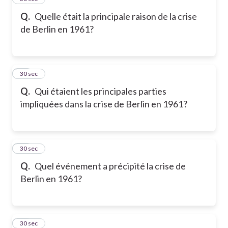
Q.
Quelle était la principale raison de la crise
de Berlin en 1961?
17
30 sec
Q.
Qui étaient les principales parties
impliquées dans la crise de Berlin en 1961?
18
30 sec
Q.
Quel événement a précipité la crise de
Berlin en 1961?
19
30 sec