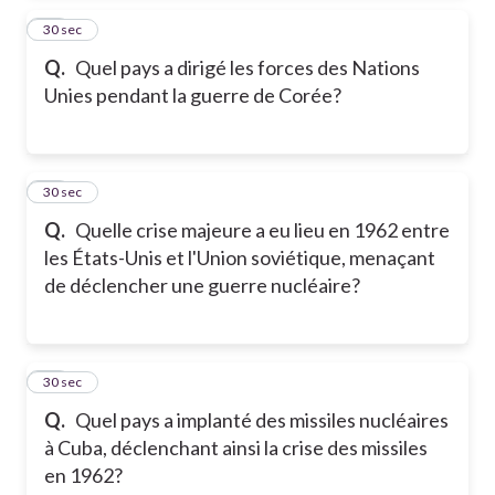
25
30 sec
Q.
Quel pays a dirigé les forces des Nations
Unies pendant la guerre de Corée?
26
30 sec
Q.
Quelle crise majeure a eu lieu en 1962 entre
les États-Unis et l'Union soviétique, menaçant
de déclencher une guerre nucléaire?
27
30 sec
Q.
Quel pays a implanté des missiles nucléaires
à Cuba, déclenchant ainsi la crise des missiles
en 1962?