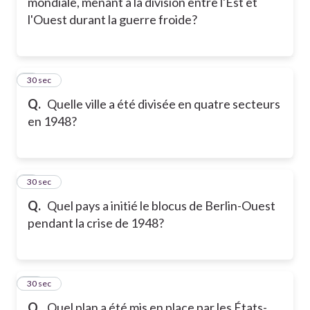
mondiale, menant à la division entre l'Est et
l'Ouest durant la guerre froide?
8
30 sec
Q.
Quelle ville a été divisée en quatre secteurs
en 1948?
9
30 sec
Q.
Quel pays a initié le blocus de Berlin-Ouest
pendant la crise de 1948?
10
30 sec
Q.
Quel plan a été mis en place par les États-