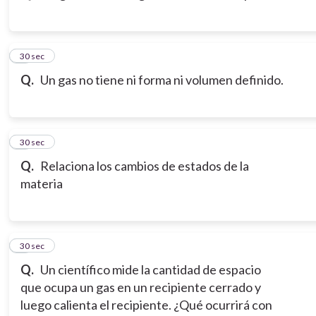
3
30 sec
Q.
Un gas no tiene ni forma ni volumen definido.
4
30 sec
Q.
Relaciona los cambios de estados de la
materia
5
30 sec
Q.
Un científico mide la cantidad de espacio
que ocupa un gas en un recipiente cerrado y
luego calienta el recipiente. ¿Qué ocurrirá con