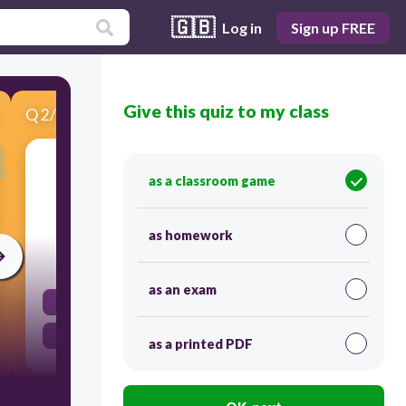
🇬🇧
Log in
Sign up FREE
Give this quiz to my class
Q
2
/
5
Score 0
as a classroom game
​El agua en estado gaseoso se llama vapor
as homework
30
as an exam
true
false
as a printed PDF