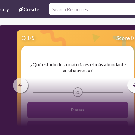
rary
Create
Q
1
/
5
Score 0
​ ¿Qué estado de la materia es el más abundante
en el universo?
30
Plasma
Gaseoso