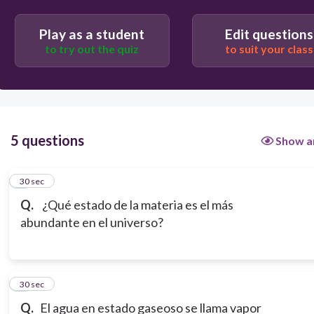
Líquido
Play as a student
Edit questions
to try out the quiz
to suit your class
Sólido
5 questions
Show a
1
30 sec
Q.
¿Qué estado de la materia es el más
abundante en el universo?
2
30 sec
Q.
El agua en estado gaseoso se llama vapor