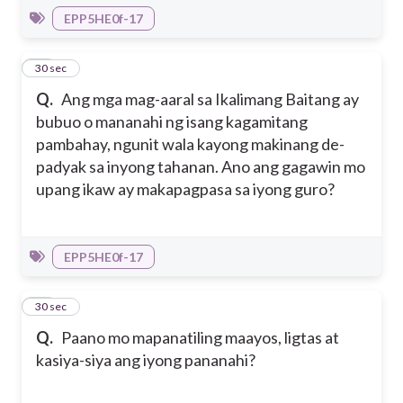
EPP5HE0f-17
21
30 sec
Q.
Ang mga mag-aaral sa Ikalimang Baitang ay
bubuo o mananahi ng isang kagamitang
pambahay, ngunit wala kayong makinang de-
padyak sa inyong tahanan. Ano ang gagawin mo
upang ikaw ay makapagpasa sa iyong guro?
EPP5HE0f-17
22
30 sec
Q.
Paano mo mapanatiling maayos, ligtas at
kasiya-siya ang iyong pananahi?