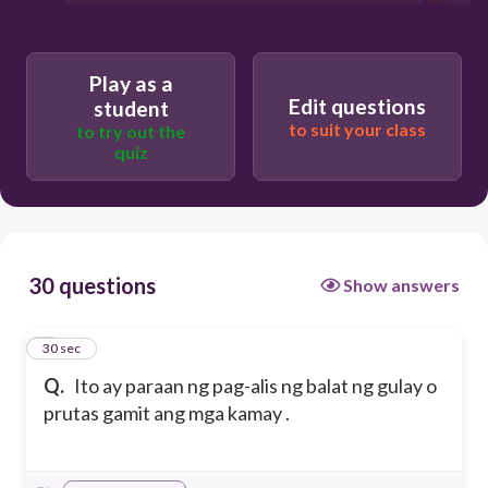
Play as a
Edit questions
student
to suit your class
to try out the
quiz
30 questions
Show answers
1
30 sec
Q.
Ito ay paraan ng pag-alis ng balat ng gulay o
prutas gamit ang mga kamay .