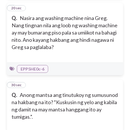
7
20 sec
Q.
Nasira ang washing machine nina Greg.
Nang tingnan nila ang loob ng washing machine
ay may bumarang piso pala sa umiikot na bahagi
nito. Ano kayang hakbang ang hindi nagawa ni
Greg sa paglalaba?
EPP5HE0c-6
8
30 sec
Q.
Anong mantsa ang tinutukoy ng sumusunod
na hakbang na ito? “Kuskusin ng yelo ang kabila
ng damit na may mantsa hanggang ito ay
tumigas.”.