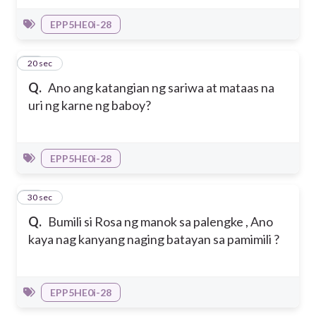
EPP5HE0i-28
25
20 sec
Q.
Ano ang katangian ng sariwa at mataas na
uri ng karne ng baboy?
EPP5HE0i-28
26
30 sec
Q.
Bumili si Rosa ng manok sa palengke , Ano
kaya nag kanyang naging batayan sa pamimili ?
EPP5HE0i-28