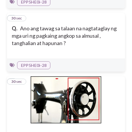
EPP5HE0i-28
2
30 sec
Q.
Ano ang tawag sa talaan na nagtataglay ng
mga uri ng pagkaing angkop sa almusal ,
tanghalian at hapunan ?
EPP5HE0i-28
3
30 sec