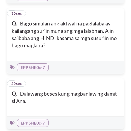
5
30 sec
Q.
Bago simulan ang aktwal na paglalaba ay
kailangang suriin muna ang mga lalabhan. Alin
sa ibaba ang HINDI kasama sa mga susuriin mo
bago maglaba?
EPP5HE0c-7
6
20 sec
Q.
Dalawang beses kung magbanlaw ng damit
si Ana.
EPP5HE0c-7