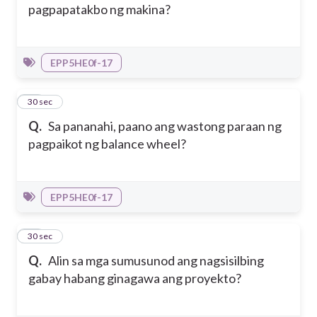
pagpapatakbo ng makina?
EPP5HE0f-17
19
30 sec
Q.
Sa pananahi, paano ang wastong paraan ng
pagpaikot ng balance wheel?
EPP5HE0f-17
20
30 sec
Q.
Alin sa mga sumusunod ang nagsisilbing
gabay habang ginagawa ang proyekto?