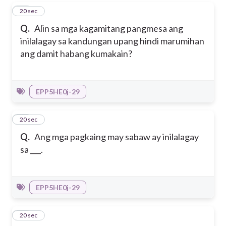
27
20 sec
Q.
Alin sa mga kagamitang pangmesa ang
inilalagay sa kandungan upang hindi marumihan
ang damit habang kumakain?
EPP5HE0j-29
28
20 sec
Q.
Ang mga pagkaing may sabaw ay inilalagay
sa ___.
EPP5HE0j-29
29
20 sec