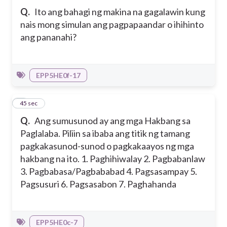
Q.
Ito ang bahagi ng makina na gagalawin kung
nais mong simulan ang pagpapaandar o ihihinto
ang pananahi?
EPP5HE0f-17
4
45 sec
Q.
Ang sumusunod ay ang mga Hakbang sa
Paglalaba. Piliin sa ibaba ang titik ng tamang
pagkakasunod-sunod o pagkakaayos ng mga
hakbang na ito. 1. Paghihiwalay 2. Pagbabanlaw
3. Pagbabasa/Pagbababad 4. Pagsasampay 5.
Pagsusuri 6. Pagsasabon 7. Paghahanda
EPP5HE0c-7