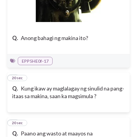
Q.
Anong bahagi ng makina ito?
EPP5HE0f-17
17
20 sec
Q.
Kung ikaw ay maglalagay ng sinulid na pang-
itaas sa makina, saan ka magsimula ?
18
20 sec
Q.
Paano ang wasto at maayos na