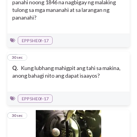
panahi noong 1846 na nagbigay ng malaking
tulong sa mga mananahi at sa larangan ng
pananahi?
EPP5HE0f-17
15
30 sec
Q.
Kung lubhang mahigpit ang tahi sa makina,
anong bahagi nito ang dapat isaayos?
EPP5HE0f-17
16
30 sec