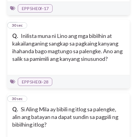
EPP5HE0f-17
23
30 sec
Q.
Inilista muna ni Lino ang mga bibilhin at
kakailanganing sangkap sa pagkaing kanyang
ihahanda bago magtungo sa palengke. Ano ang
salik sa pamimili ang kanyang sinusunod?
EPP5HE0i-28
24
30 sec
Q.
Si Aling Mila ay bibili ng itlog sa palengke,
alin ang batayan na dapat sundin sa pagpili ng
bibilhing itlog?