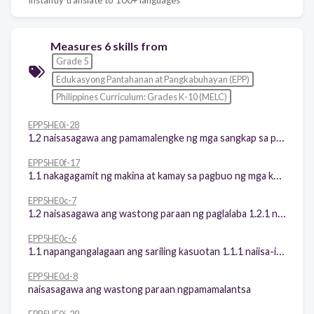
Measures 6 skills from
Grade 5
Edukasyong Pantahanan at Pangkabuhayan (EPP)
Philippines Curriculum: Grades K-10 (MELC)
EPP5HE0i-28
1.2 naisasagawa ang pamamalengke ng mga sangkap sa pagluluto 1.3naipakikita ang husay sa pagpili ng sariwa, mura at masustansyang sangkap
EPP5HE0f-17
1.1 nakagagamit ng makina at kamay sa pagbuo ng mga kagamitang pambahay 1.2 natutukoy ang mga bahagi ng makinang depadyak
EPP5HE0c-7
1.2 naisasagawa ang wastong paraan ng paglalaba 1.2.1 napaghihiwalay ang puti at dikulay
EPP5HE0c-6
1.1 napangangalagaan ang sariling kasuotan 1.1.1 naiisa-isa ang mga paraan upang mapanatiling malinis ang kasuotan
EPP5HE0d-8
naisasagawa ang wastong paraan ngpamamalantsa
EPP5HE0j-29