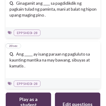
Q.
Ginagamit ang ____ sa pagdidikdik ng
pagkain tulad ng paminta, mani at balat ng hipon
upang maging pino .
EPP5HE0i-28
30
20 sec
Q.
Ang _____ ay isang paraan ng pagluluto sa
kaunting mantika na may bawang, sibuyas at
kamatis .
EPP5HE0i-28
Play as a
Edit questions
student