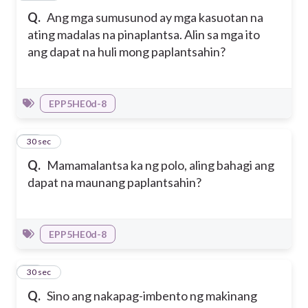
Q.
Ang mga sumusunod ay mga kasuotan na
ating madalas na pinaplantsa. Alin sa mga ito
ang dapat na huli mong paplantsahin?
EPP5HE0d-8
13
30 sec
Q.
Mamamalantsa ka ng polo, aling bahagi ang
dapat na maunang paplantsahin?
EPP5HE0d-8
14
30 sec
Q.
Sino ang nakapag-imbento ng makinang