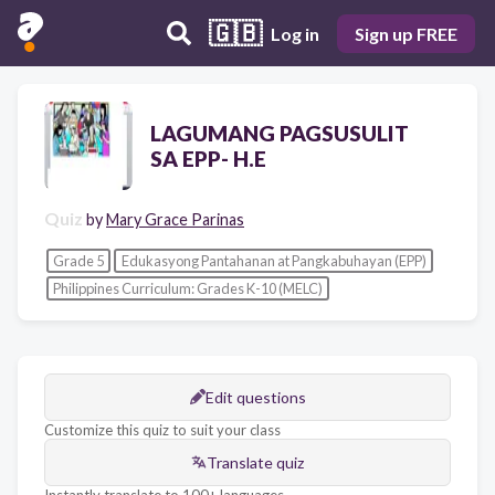
🇬🇧
Log in
Sign up FREE
LAGUMANG PAGSUSULIT
SA EPP- H.E
Quiz
by
Mary Grace Parinas
Grade 5
Edukasyong Pantahanan at Pangkabuhayan (EPP)
Philippines Curriculum: Grades K-10 (MELC)
Edit questions
Customize this quiz to suit your class
Translate quiz
Instantly translate to 100+ languages