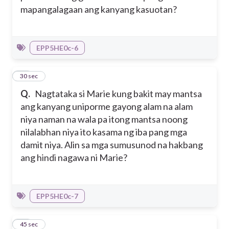
mapangalagaan ang kanyang kasuotan?
EPP5HE0c-6
11
30 sec
Q.
Nagtataka si Marie kung bakit may mantsa
ang kanyang uniporme gayong alam na alam
niya naman na wala pa itong mantsa noong
nilalabhan niya ito kasama ng iba pang mga
damit niya. Alin sa mga sumusunod na hakbang
ang hindi nagawa ni Marie?
EPP5HE0c-7
12
45 sec