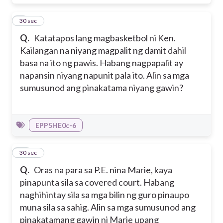
9
30 sec
Q.
Katatapos lang magbasketbol ni Ken.
Kailangan na niyang magpalit ng damit dahil
basa na ito ng pawis. Habang nagpapalit ay
napansin niyang napunit pala ito. Alin sa mga
sumusunod ang pinakatama niyang gawin?
EPP5HE0c-6
10
30 sec
Q.
Oras na para sa P.E. nina Marie, kaya
pinapunta sila sa covered court. Habang
naghihintay sila sa mga bilin ng guro pinaupo
muna sila sa sahig. Alin sa mga sumusunod ang
pinakatamang gawin ni Marie upang