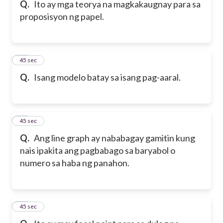
Q.
Ito ay mga teorya na magkakaugnay para sa
proposisyon ng papel.
36
45 sec
Q.
Isang modelo batay sa isang pag-aaral.
37
45 sec
Q.
Ang line graph ay nababagay gamitin kung
nais ipakita ang pagbabago sa baryabol o
numero sa haba ng panahon.
38
45 sec