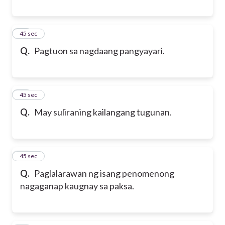
16
45 sec
Q.
Pagtuon sa nagdaang pangyayari.
17
45 sec
Q.
May suliraning kailangang tugunan.
18
45 sec
Q.
Paglalarawan ng isang penomenong
nagaganap kaugnay sa paksa.