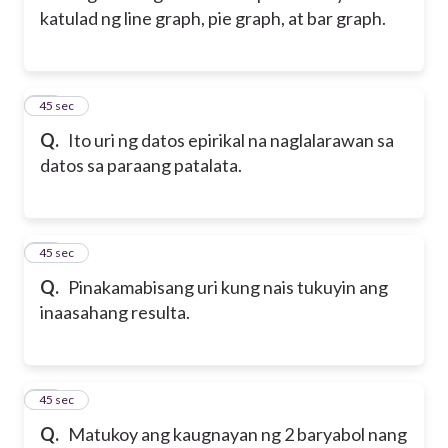
katulad ng line graph, pie graph, at bar graph.
10
45 sec
Q.
Ito uri ng datos epirikal na naglalarawan sa
datos sa paraang patalata.
11
45 sec
Q.
Pinakamabisang uri kung nais tukuyin ang
inaasahang resulta.
12
45 sec
Q.
Matukoy ang kaugnayan ng 2 baryabol nang