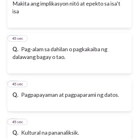
Makita ang implikasyon nitó at epekto sa isa’t
isa
13
45 sec
Q.
Pag-alam sa dahilan o pagkakaiba ng
dalawang bagay o tao.
14
45 sec
Q.
Pagpapayaman at pagpaparami ng datos.
15
45 sec
Q.
Kultural na pananaliksik.