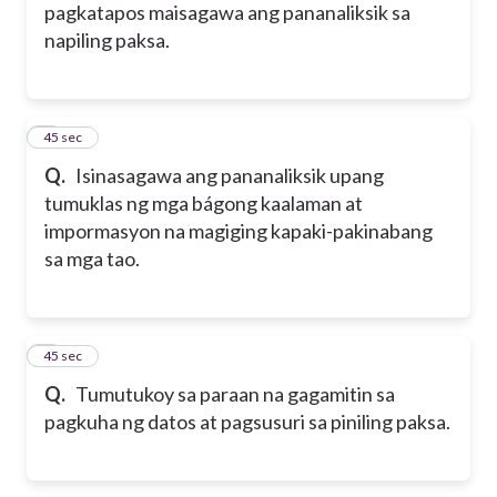
pagkatapos maisagawa ang pananaliksik sa
napiling paksa.
2
45 sec
Q.
Isinasagawa ang pananaliksik upang
tumuklas ng mga bágong kaalaman at
impormasyon na magiging kapaki-pakinabang
sa mga tao.
3
45 sec
Q.
Tumutukoy sa paraan na gagamitin sa
pagkuha ng datos at pagsusuri sa piniling paksa.