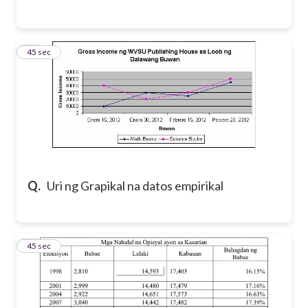
46
45 sec
Q.
Uri ng Grapikal na datos empirikal
47
45 sec