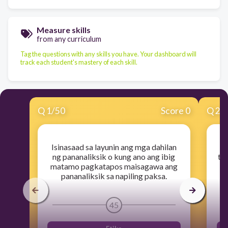
Measure skills
from any curriculum
Tag the questions with any skills you have. Your dashboard will
track each student's mastery of each skill.
Q
1
/
50
Score 0
Q
2
/
Isinasaad sa layunin ang mga dahilan
I
ng pananaliksik o kung ano ang ibig
tu
matamo pagkatapos maisagawa ang
i
pananaliksik sa napiling paksa.
45