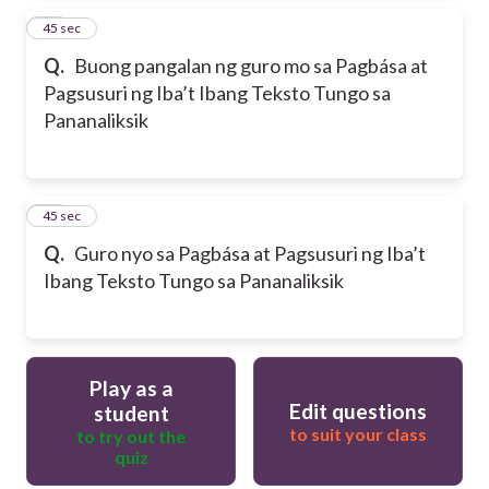
49
45 sec
Q.
Buong pangalan ng guro mo sa Pagbása at
Pagsusuri ng Iba’t Ibang Teksto Tungo sa
Pananaliksik
50
45 sec
Q.
Guro nyo sa Pagbása at Pagsusuri ng Iba’t
Ibang Teksto Tungo sa Pananaliksik
Play as a
Edit questions
student
to suit your class
to try out the
quiz