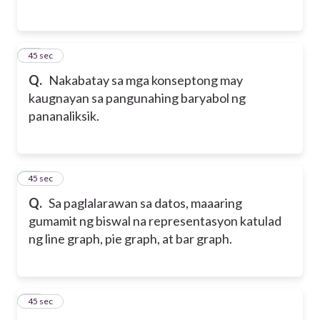
33
45 sec
Q.
Nakabatay sa mga konseptong may
kaugnayan sa pangunahing baryabol ng
pananaliksik.
34
45 sec
Q.
Sa paglalarawan sa datos, maaaring
gumamit ng biswal na representasyon katulad
ng line graph, pie graph, at bar graph.
35
45 sec