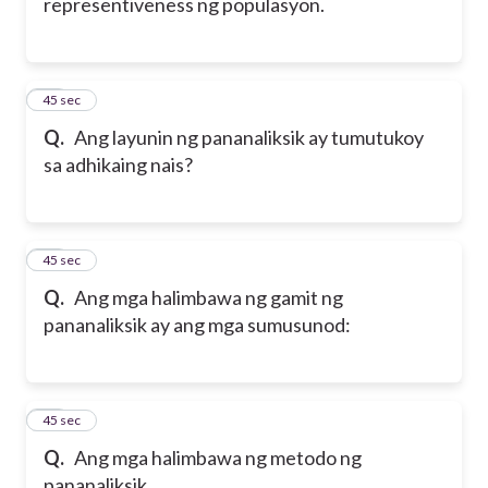
representiveness ng populasyon.
27
45 sec
Q.
Ang layunin ng pananaliksik ay tumutukoy
sa adhikaing nais?
28
45 sec
Q.
Ang mga halimbawa ng gamit ng
pananaliksik ay ang mga sumusunod:
29
45 sec
Q.
Ang mga halimbawa ng metodo ng
pananaliksik.