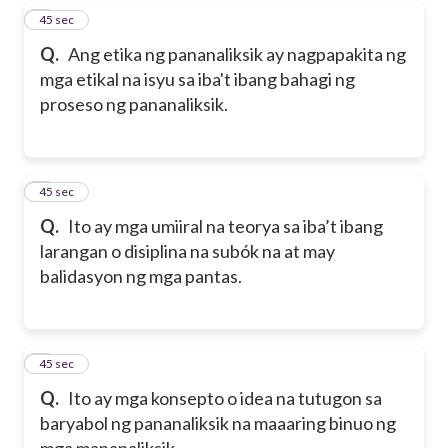
4
45 sec
Q.
Ang etika ng pananaliksik ay nagpapakita ng
mga etikal na isyu sa iba't ibang bahagi ng
proseso ng pananaliksik.
5
45 sec
Q.
Ito ay mga umiiral na teorya sa iba’t ibang
larangan o disiplina na subók na at may
balidasyon ng mga pantas.
6
45 sec
Q.
Ito ay mga konsepto o idea na tutugon sa
baryabol ng pananaliksik na maaaring binuo ng
mga mananaliksik.