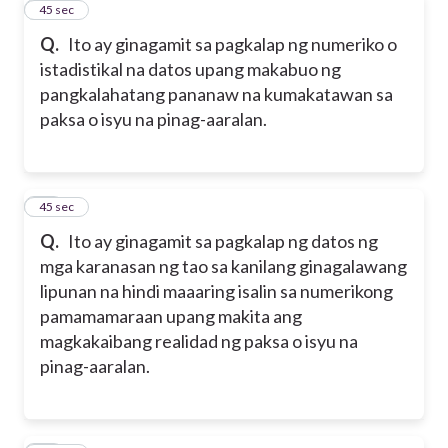
19
45 sec
Q.
Ito ay ginagamit sa pagkalap ng numeriko o
istadistikal na datos upang makabuo ng
pangkalahatang pananaw na kumakatawan sa
paksa o isyu na pinag-aaralan.
20
45 sec
Q.
Ito ay ginagamit sa pagkalap ng datos ng
mga karanasan ng tao sa kanilang ginagalawang
lipunan na hindi maaaring isalin sa numerikong
pamamamaraan upang makita ang
magkakaibang realidad ng paksa o isyu na
pinag-aaralan.