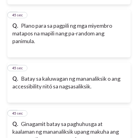
24
45 sec
Q.
Plano para sa pagpili ng mga miyembro
matapos na mapili nang pa-random ang
panimula.
25
45 sec
Q.
Batay sa kaluwagan ng mananaliksik o ang
accessibility nitó sa nagsasaliksik.
26
45 sec
Q.
Ginagamit batay sa paghuhusga at
kaalaman ng mananaliksik upang makuha ang