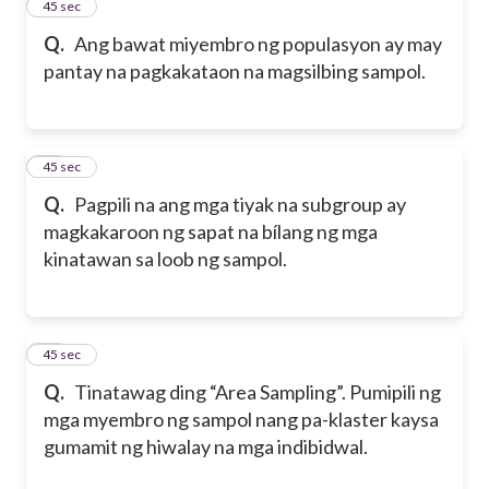
21
45 sec
Q.
Ang bawat miyembro ng populasyon ay may
pantay na pagkakataon na magsilbing sampol.
22
45 sec
Q.
Pagpili na ang mga tiyak na subgroup ay
magkakaroon ng sapat na bílang ng mga
kinatawan sa loob ng sampol.
23
45 sec
Q.
Tinatawag ding “Area Sampling”. Pumipili ng
mga myembro ng sampol nang pa-klaster kaysa
gumamit ng hiwalay na mga indibidwal.