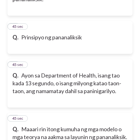
30
45 sec
Q.
Prinsipyo ng pananaliksik
31
45 sec
Q.
Ayon sa Department of Health, isang tao
kada 13 segundo, o isang milyong katao taon-
taon, ang namamatay dahil sa paninigarilyo.
32
45 sec
Q.
Maaari rin itong kumuha ng mga modelo o
mga teorya na aakma sa layunin ng pananaliksik.