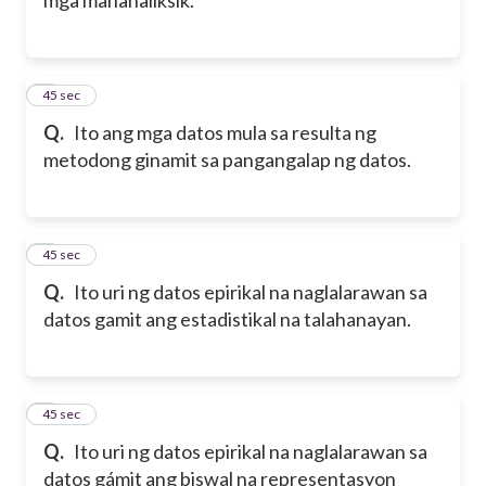
7
45 sec
Q.
Ito ang mga datos mula sa resulta ng
metodong ginamit sa pangangalap ng datos.
8
45 sec
Q.
Ito uri ng datos epirikal na naglalarawan sa
datos gamit ang estadistikal na talahanayan.
9
45 sec
Q.
Ito uri ng datos epirikal na naglalarawan sa
datos gámit ang biswal na representasyon