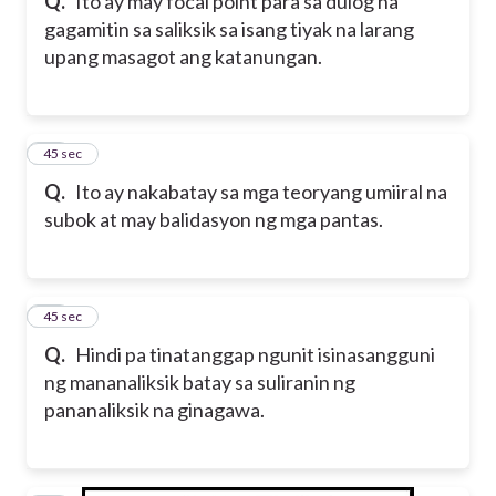
Q.
Ito ay may focal point para sa dulog na
gagamitin sa saliksik sa isang tiyak na larang
upang masagot ang katanungan.
39
45 sec
Q.
Ito ay nakabatay sa mga teoryang umiiral na
subok at may balidasyon ng mga pantas.
40
45 sec
Q.
Hindi pa tinatanggap ngunit isinasangguni
ng mananaliksik batay sa suliranin ng
pananaliksik na ginagawa.