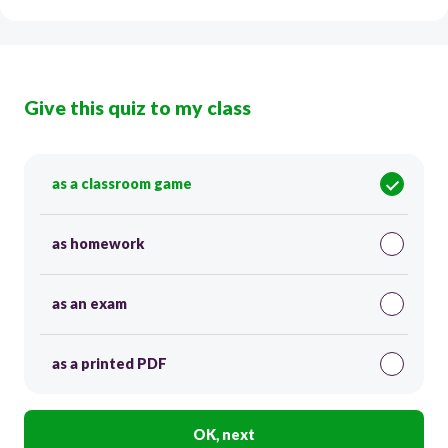
Give this quiz to my class
as a classroom game
as homework
as an exam
as a printed PDF
OK, next