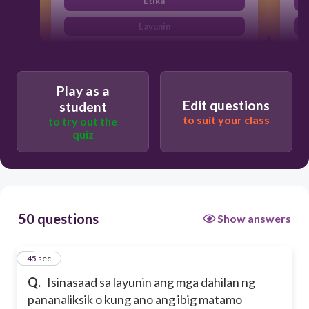
Etika
Layunin
Gamit
Metodo
Play as a
Edit questions
student
to suit your class
to try out the
quiz
50 questions
Show answers
1
45 sec
Q.
Isinasaad sa layunin ang mga dahilan ng
pananaliksik o kung ano ang ibig matamo