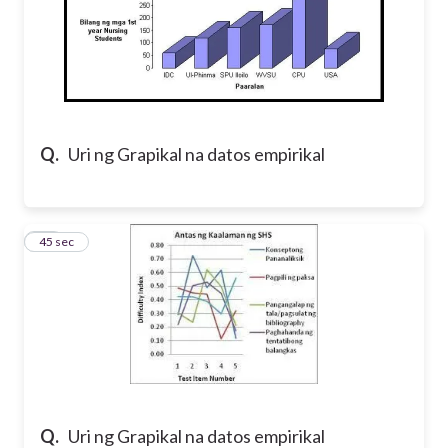
Q.
Uri ng Grapikal na datos empirikal
45
45 sec
Q.
Uri ng Grapikal na datos empirikal