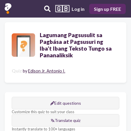
🇬🇧
Log in
Sign up FREE
Lagumang Pagsusulit sa
Pagbása at Pagsusuri ng
Iba’t Ibang Teksto Tungo sa
Pananaliksik
Quiz
by
Edison Jr. Antonio I.
Edit questions
Customize this quiz to suit your class
Translate quiz
Instantly translate to 100+ languages