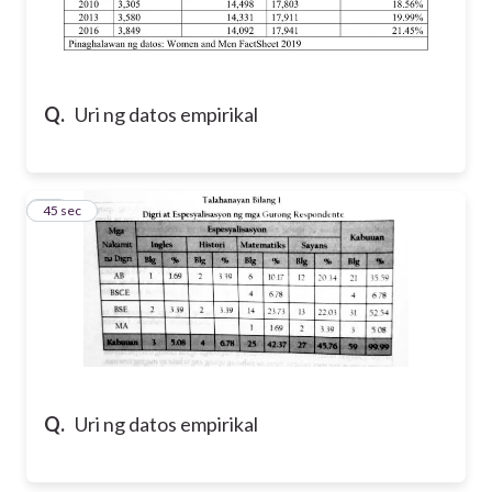
Q.
Uri ng datos empirikal
48
45 sec
Q.
Uri ng datos empirikal