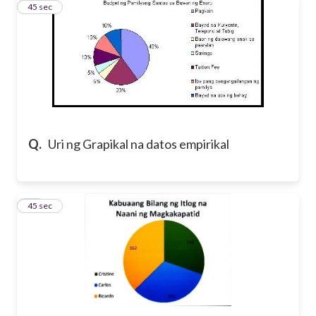
41
45 sec
Q.
Uri ng Grapikal na datos empirikal
42
45 sec