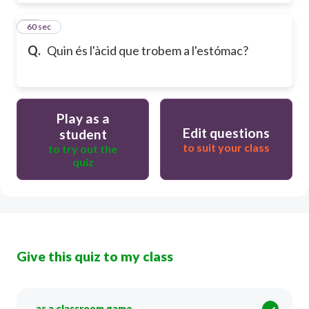
10
60 sec
Q.
Quin és l'àcid que trobem a l'estómac?
Play as a
Edit questions
student
to suit your class
to try out the
quiz
Give this quiz to my class
as a classroom game