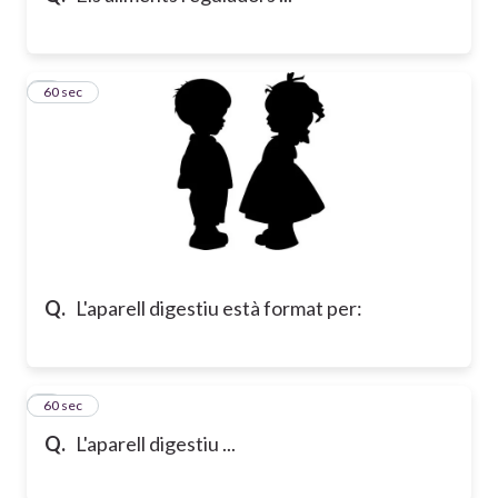
8
60 sec
Q.
L'aparell digestiu està format per:
9
60 sec
Q.
L'aparell digestiu ...