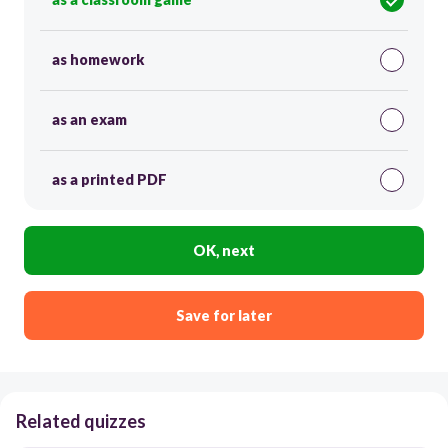
as homework
as an exam
as a printed PDF
OK, next
Save for later
Related quizzes