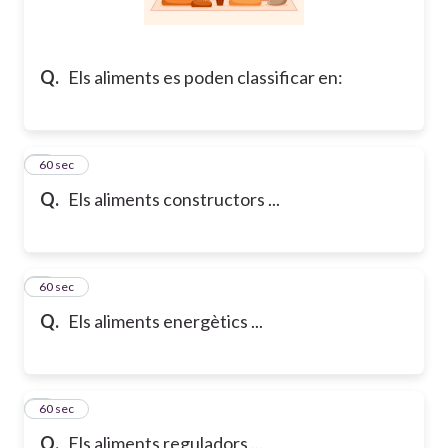
Q.
Els aliments es poden classificar en:
5
60 sec
Q.
Els aliments constructors ...
6
60 sec
Q.
Els aliments energètics ...
7
60 sec
Q.
Els aliments reguladors ...