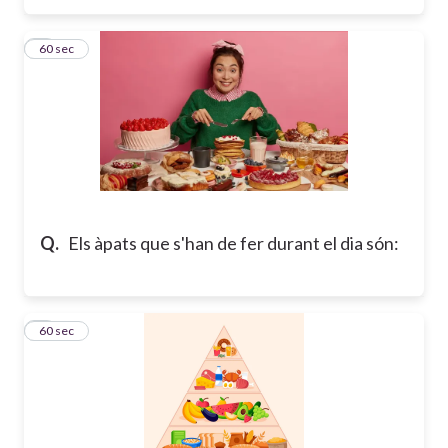
3
60 sec
Q.
Els àpats que s'han de fer durant el dia són:
4
60 sec