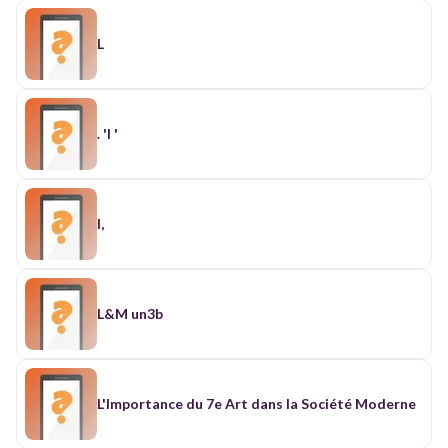
L
. 'l '
l,
L&M un3b
L'Importance du 7e Art dans la Société Moderne