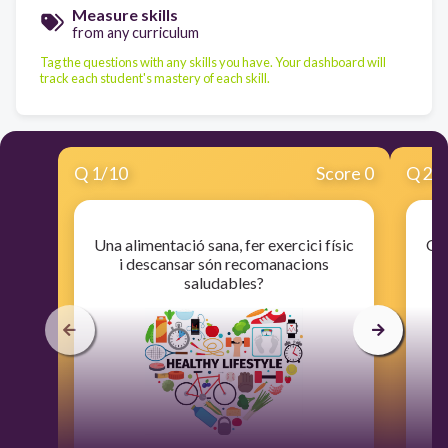
Measure skills
from any curriculum
Tag the questions with any skills you have. Your dashboard will
track each student's mastery of each skill.
Q
1
/
10
Score 0
Q
2
/
Una alimentació sana, fer exercici físic
Qui
i descansar són recomanacions
saludables?