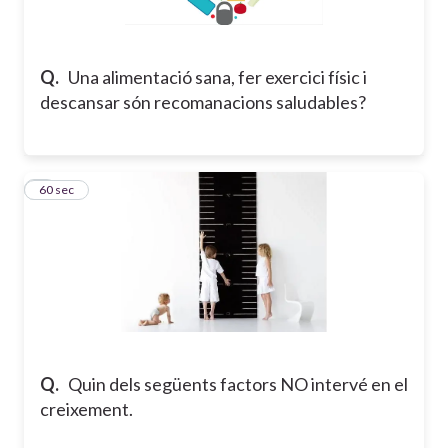
Q.
Una alimentació sana, fer exercici físic i
descansar són recomanacions saludables?
2
60 sec
Q.
Quin dels següents factors NO intervé en el
creixement.