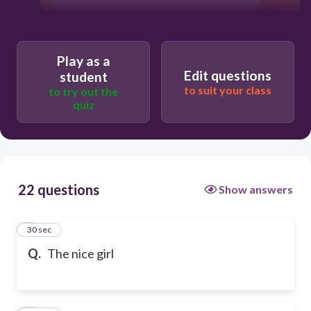
Play as a
Edit questions
student
to suit your class
to try out the
quiz
22 questions
Show answers
1
30 sec
Q.
The nice girl