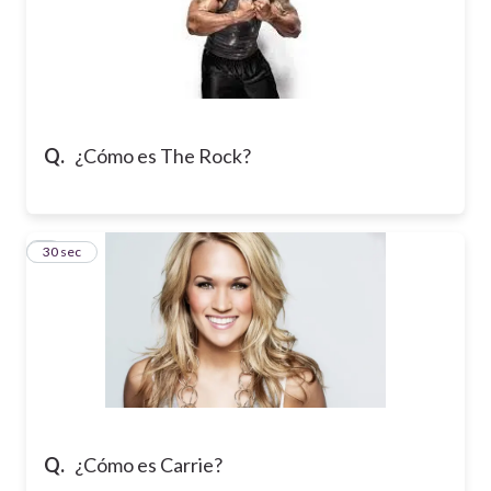
Q.
¿Cómo es The Rock?
6
30 sec
Q.
¿Cómo es Carrie?