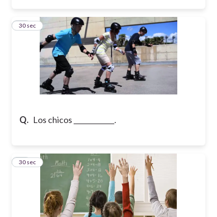
16
30 sec
Q.
Los chicos ____________.
17
30 sec