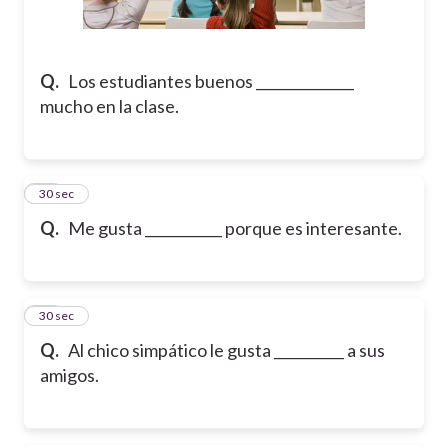
Q.
Los estudiantes buenos ______________
mucho en la clase.
18
30 sec
Q.
Me gusta ___________ porque es interesante.
19
30 sec
Q.
Al chico simpático le gusta __________ a sus
amigos.