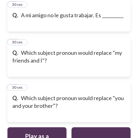
20
30 sec
Q.
A mi amigo no le gusta trabajar. Es __________
21
30 sec
Q.
Which subject pronoun would replace "my
friends and I"?
22
30 sec
Q.
Which subject pronoun would replace "you
and your brother"?
Play as a