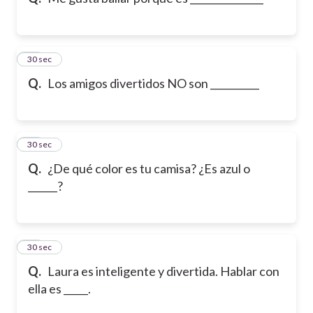
13
30 sec
Q.
Los amigos divertidos NO son __________
14
30 sec
Q.
¿De qué color es tu camisa? ¿Es azul o
______?
15
30 sec
Q.
Laura es inteligente y divertida. Hablar con
ella es _____.