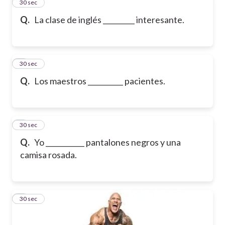
2
30 sec
Q.
La clase de inglés _________ interesante.
3
30 sec
Q.
Los maestros __________ pacientes.
4
30 sec
Q.
Yo ___________ pantalones negros y una
camisa rosada.
5
30 sec