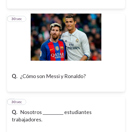
7
30 sec
Q.
¿Cómo son Messi y Ronaldo?
8
30 sec
Q.
Nosotros __________ estudiantes
trabajadores.