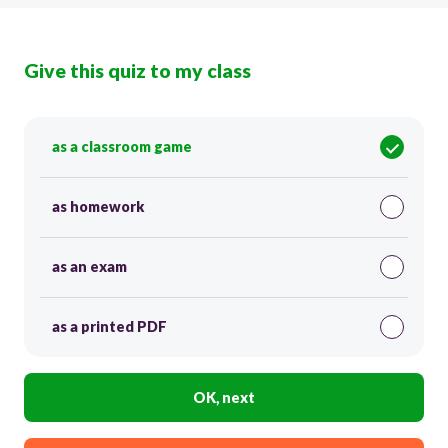
Give this quiz to my class
as a classroom game
as homework
as an exam
as a printed PDF
OK, next