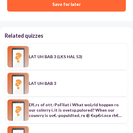
Save for later
Related quizzes
LAT UH BAB 3 (LKS HAL 53)
LAT UH BAB 3
Eff..rs of ott.-PoFllat i What woLrld hoppen ro
our colnrry i, it is ovetsp.pulored? When our
counrry is ov€.-populdted, re @ €xp€ri.nce rh€
foll.wirg: Food is our bdsic h@d. Wh€n th€.Cs an
ih.re.se ir populdtion it neans thar hore ,@d is
iealed. It rheds ho .naJgh food, rrtrple irll