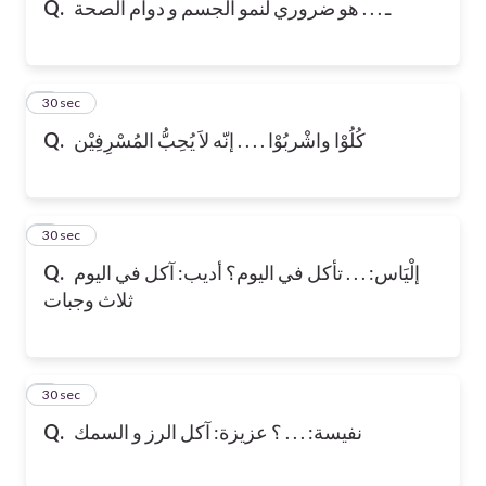
Q.
ـ . . . هو ضروري لنمو الجسم و دوام الصحة
6
30 sec
Q.
كُلُوْا واشْربُوْا . . . . إنّه لاَ يُحِبُّ المُسْرِفِيْن
7
30 sec
Q.
إلْيَاس: . . . تأكل في اليوم؟ أديب: آكل في اليوم
ثلاث وجبات
8
30 sec
Q.
نفيسة: . . . ؟ عزيزة: آكل الرز و السمك