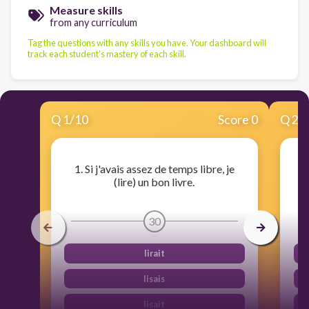
Measure skills
from any curriculum
Tag the questions with any skills you have. Your dashboard will
track each student's mastery of each skill.
Q
1
/
10
Score 0
Q
2
/
1. Si j'avais assez de temps libre, je
2
(lire) un bon livre.
30
lirait
lisais
lisait