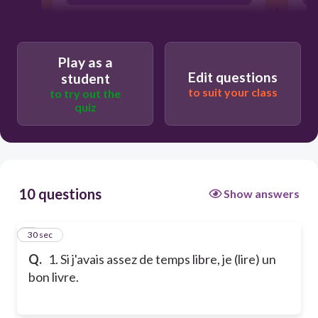
lirais
Play as a
Edit questions
student
to suit your class
to try out the
quiz
10 questions
Show answers
1
30 sec
Q.
1. Si j'avais assez de temps libre, je (lire) un
bon livre.