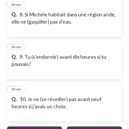
8
30 sec
Q.
8. Si Michèle habitait dans une région aride,
elle ne (gaspiller) pas d'eau.
9
30 sec
Q.
9. Tu (s'endormir) avant dix heures si tu
pouvais?
10
30 sec
Q.
10. Je ne (se réveiller) pas avant neuf
heures si j'avais un choix.