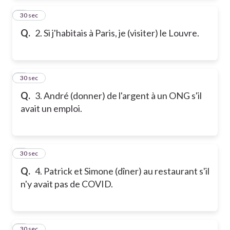
2
30 sec
Q.
2. Si j'habitais à Paris, je (visiter) le Louvre.
3
30 sec
Q.
3. André (donner) de l'argent à un ONG s'il
avait un emploi.
4
30 sec
Q.
4. Patrick et Simone (dîner) au restaurant s'il
n'y avait pas de COVID.
5
30 sec