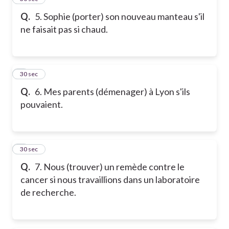
Q.
5. Sophie (porter) son nouveau manteau s'il
ne faisait pas si chaud.
6
30 sec
Q.
6. Mes parents (démenager) à Lyon s'ils
pouvaient.
7
30 sec
Q.
7. Nous (trouver) un remède contre le
cancer si nous travaillions dans un laboratoire
de recherche.