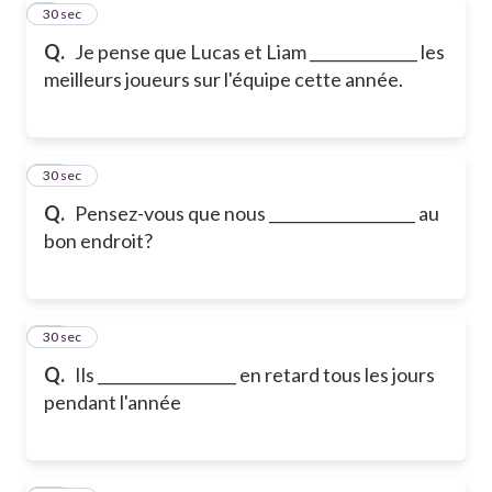
9
30 sec
Q.
Je pense que Lucas et Liam ______________ les
meilleurs joueurs sur l'équipe cette année.
10
30 sec
Q.
Pensez-vous que nous ___________________ au
bon endroit?
11
30 sec
Q.
Ils __________________ en retard tous les jours
pendant l'année