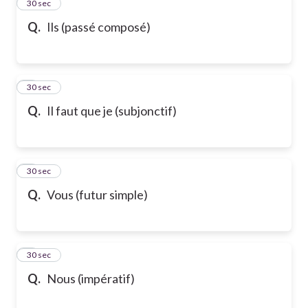
2
30 sec
Q.
Ils (passé composé)
3
30 sec
Q.
Il faut que je (subjonctif)
4
30 sec
Q.
Vous (futur simple)
5
30 sec
Q.
Nous (impératif)