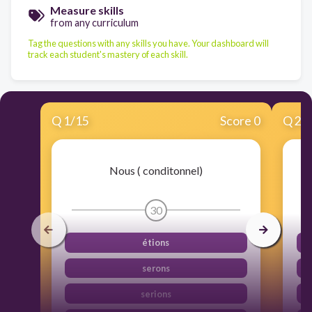
Measure skills
from any curriculum
Tag the questions with any skills you have. Your dashboard will
track each student's mastery of each skill.
Q
1
/
15
Score 0
Q
2
/
Nous ( conditonnel)
30
étions
serons
serions