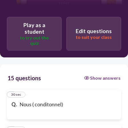
seriez
Play as a
Edit questions
student
to suit your class
to try out the
quiz
15 questions
Show answers
1
30 sec
Q.
Nous ( conditonnel)