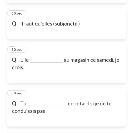
6
30 sec
Q.
Il faut qu'elles (subjonctif)
7
30 sec
Q.
Elle ________________ au magasin ce samedi, je
crois.
8
30 sec
Q.
Tu ___________________ en retard si je ne te
conduisais pas!