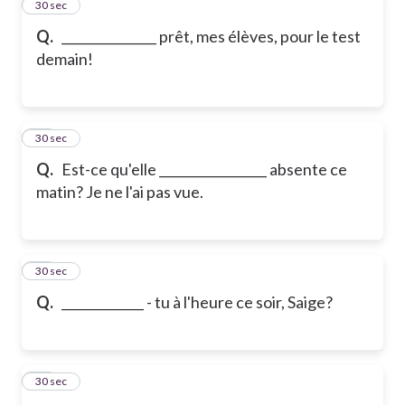
12
30 sec
Q.
_______________ prêt, mes élèves, pour le test
demain!
13
30 sec
Q.
Est-ce qu'elle _________________ absente ce
matin? Je ne l'ai pas vue.
14
30 sec
Q.
_____________ - tu à l'heure ce soir, Saige?
15
30 sec