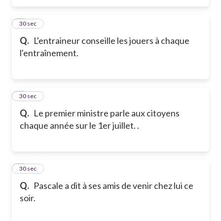
5
30 sec
Q.
L'entraineur conseille les jouers à chaque
l'entraînement.
6
30 sec
Q.
Le premier ministre parle aux citoyens
chaque année sur le 1er juillet. .
7
30 sec
Q.
Pascale a dit à ses amis de venir chez lui ce
soir.