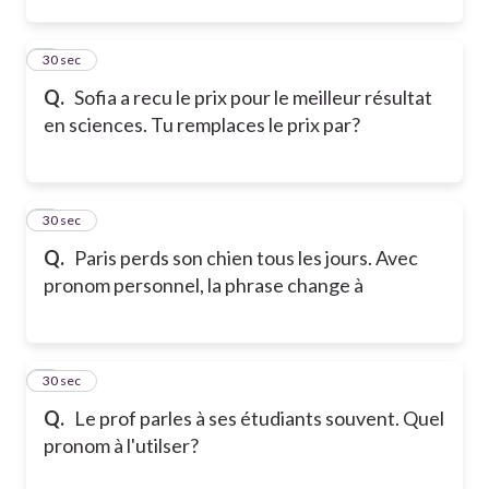
2
30 sec
Q.
Sofia a recu le prix pour le meilleur résultat
en sciences. Tu remplaces le prix par?
3
30 sec
Q.
Paris perds son chien tous les jours. Avec
pronom personnel, la phrase change à
4
30 sec
Q.
Le prof parles à ses étudiants souvent. Quel
pronom à l'utilser?