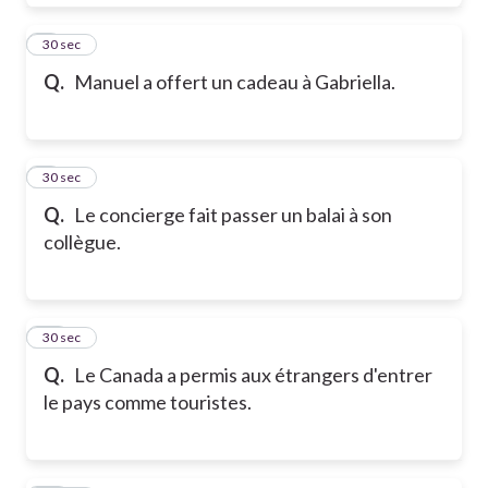
8
30 sec
Q.
Manuel a offert un cadeau à Gabriella.
9
30 sec
Q.
Le concierge fait passer un balai à son
collègue.
10
30 sec
Q.
Le Canada a permis aux étrangers d'entrer
le pays comme touristes.