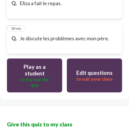
Q.
Eliza a fait le repas.
15
30 sec
Q.
Je discute les problèmes avec mon père.
Play as a
Edit questions
student
to suit your class
to try out the
quiz
Give this quiz to my class