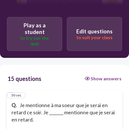
le
l'
Play as a
Edit questions
student
to suit your class
to try out the
quiz
15 questions
Show answers
1
30 sec
Q.
Je mentionne à ma soeur que je serai en
retard ce soir. Je _______ mentionne que je serai
en retard.