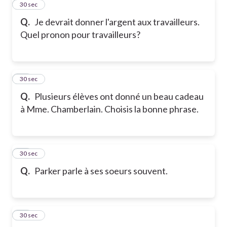
11
30 sec
Q.
Je devrait donner l'argent aux travailleurs.
Quel pronon pour travailleurs?
12
30 sec
Q.
Plusieurs élèves ont donné un beau cadeau
à Mme. Chamberlain. Choisis la bonne phrase.
13
30 sec
Q.
Parker parle à ses soeurs souvent.
14
30 sec