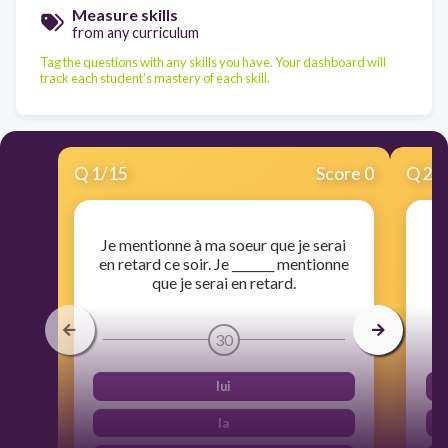
Measure skills
from any curriculum
Tag the questions with any skills you have. Your dashboard will
track each student's mastery of each skill.
Q
1
/
15
Score 0
Q
2
/
Je mentionne à ma soeur que je serai
S
en retard ce soir. Je _______ mentionne
ré
que je serai en retard.
30
lui
la