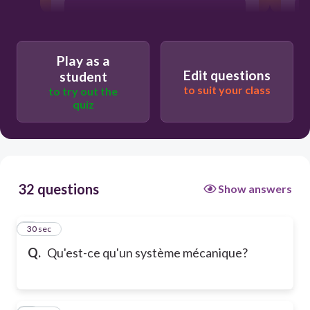
Un système qui utilise des produits
chimiques pour produire de l'énergie
Play as a
Un système qui utilise de l'énergie
Edit questions
student
électrique pour fonctionner
to suit your class
to try out the
quiz
32 questions
Show answers
1
30 sec
Q.
Qu'est-ce qu'un système mécanique?