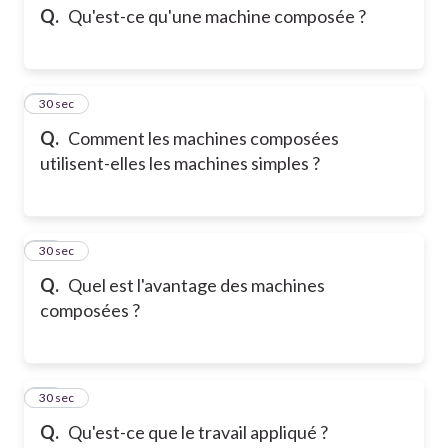
Q.
Qu'est-ce qu'une machine composée ?
23
30 sec
Q.
Comment les machines composées
utilisent-elles les machines simples ?
24
30 sec
Q.
Quel est l'avantage des machines
composées ?
25
30 sec
Q.
Qu'est-ce que le travail appliqué ?