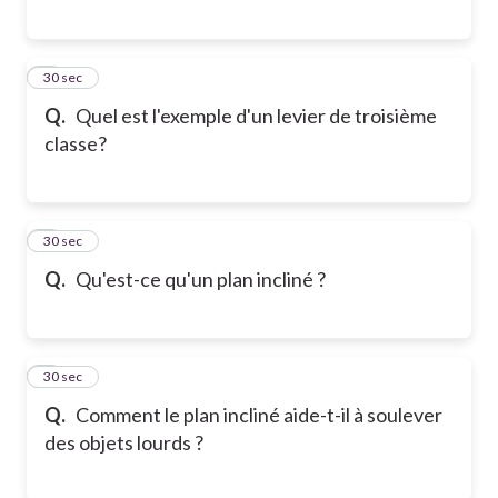
6
30 sec
Q.
Quel est l'exemple d'un levier de troisième
classe?
7
30 sec
Q.
Qu'est-ce qu'un plan incliné ?
8
30 sec
Q.
Comment le plan incliné aide-t-il à soulever
des objets lourds ?