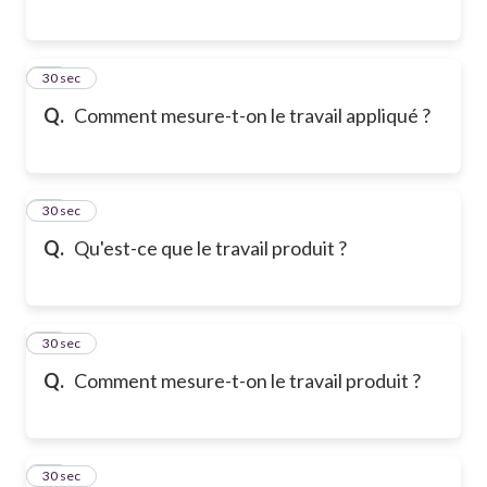
26
30 sec
Q.
Comment mesure-t-on le travail appliqué ?
27
30 sec
Q.
Qu'est-ce que le travail produit ?
28
30 sec
Q.
Comment mesure-t-on le travail produit ?
29
30 sec