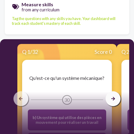
Measure skills
from any curriculum
Tag the questions with any skills you have. Your dashboard will
track each student's mastery of each skill.
Q
1
/
32
Score 0
Q
2
/
​Qu'est-ce qu'un système mécanique?
30
b) Un système qui utilise des pièces en
mouvement pour réaliser un travail