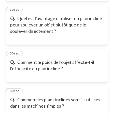
9
30 sec
Q.
Quel est l'avantage d'utiliser un plan incliné
pour soulever un objet plutôt que de le
soulever directement ?
10
30 sec
Q.
Comment le poids de l'objet affecte-t-il
l'efficacité du plan incliné ?
11
30 sec
Q.
Comment les plans inclinés sont-ils utilisés
dans les machines simples ?