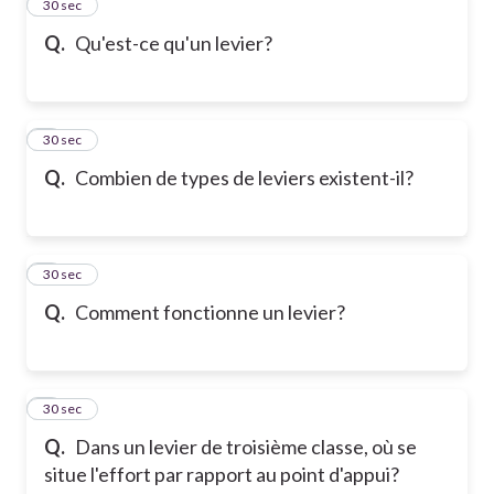
2
30 sec
Q.
Qu'est-ce qu'un levier?
3
30 sec
Q.
Combien de types de leviers existent-il?
4
30 sec
Q.
Comment fonctionne un levier?
5
30 sec
Q.
Dans un levier de troisième classe, où se
situe l'effort par rapport au point d'appui?