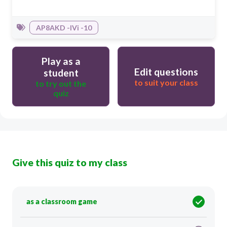
AP8AKD -IVi -10
Play as a
Edit questions
student
to suit your class
to try out the
quiz
Give this quiz to my class
as a classroom game