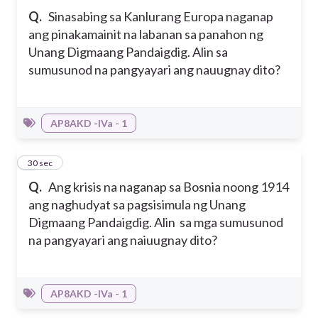
Q.
Sinasabing sa Kanlurang Europa naganap
ang pinakamainit na labanan sa panahon ng
Unang Digmaang Pandaigdig. Alin sa
sumusunod na pangyayari ang nauugnay dito?
AP8AKD -IVa - 1
5
30 sec
Q.
Ang krisis na naganap sa Bosnia noong 1914
ang naghudyat sa pagsisimula ng Unang
Digmaang Pandaigdig. Alin sa mga sumusunod
na pangyayari ang naiuugnay dito?
AP8AKD -IVa - 1