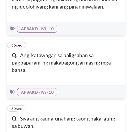
ng ideolohiyang kanilang pinaniniwalaan.
AP8AKD -IVi -10
19
30 sec
Q.
Ang katawagan sa paligsahan sa
pagpaparami ng makabagong armas ng mga
bansa.
AP8AKD -IVi -10
20
30 sec
Q.
Siya ang kauna-unahang taong nakarating
sa buwan.