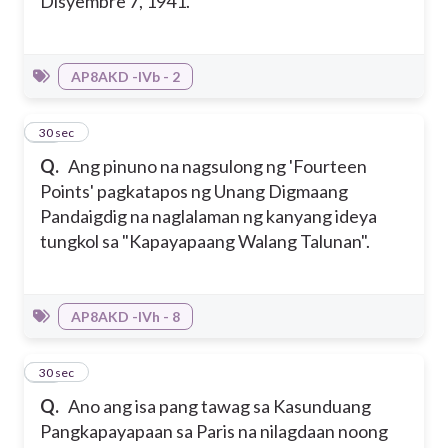
Disyembre 7, 1941.
AP8AKD -IVb - 2
13
30 sec
Q.
Ang pinuno na nagsulong ng 'Fourteen
Points' pagkatapos ng Unang Digmaang
Pandaigdig na naglalaman ng kanyang ideya
tungkol sa "Kapayapaang Walang Talunan".
AP8AKD -IVh - 8
14
30 sec
Q.
Ano ang isa pang tawag sa Kasunduang
Pangkapayapaan sa Paris na nilagdaan noong