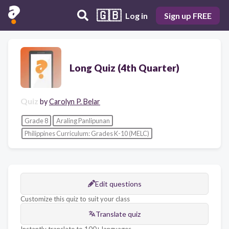
🇬🇧
Log in
Sign up FREE
Long Quiz (4th Quarter)
Quiz
by
Carolyn P. Belar
Grade 8
Araling Panlipunan
Philippines Curriculum: Grades K-10 (MELC)
Edit questions
Customize this quiz to suit your class
Translate quiz
Instantly translate to 100+ languages