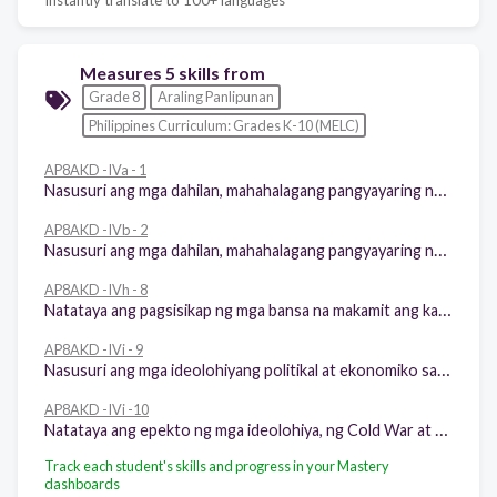
Measures 5 skills from
Grade 8
Araling Panlipunan
Philippines Curriculum: Grades K-10 (MELC)
AP8AKD -IVa - 1
Nasusuri ang mga dahilan, mahahalagang pangyayaring naganap at bunga ng Unang Digmaang Pandaigdig
AP8AKD -IVb - 2
Nasusuri ang mga dahilan, mahahalagang pangyayaring naganap at bunga ng Ikalawang Digmaang Pandaidig
AP8AKD -IVh - 8
Natataya ang pagsisikap ng mga bansa na makamit ang kapayapaang pandaigdig at kaunlaran.
AP8AKD -IVi - 9
Nasusuri ang mga ideolohiyang politikal at ekonomiko sa hamon ng estabilisadong institusyon ng lipunan.
AP8AKD -IVi -10
Natataya ang epekto ng mga ideolohiya, ng Cold War at ng Neo - kolonyalismo sa iba’t ibang bahagi ng daigdig.
Track each student's skills and progress in your Mastery
dashboards