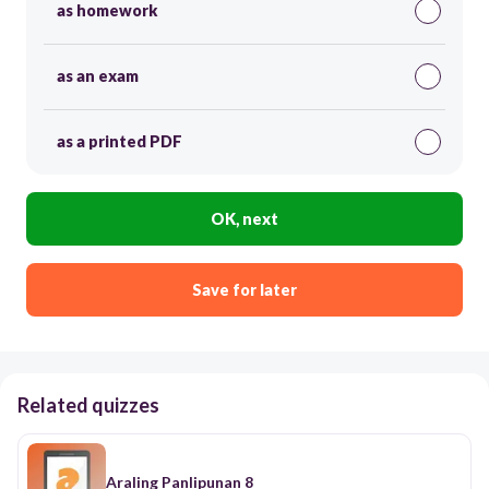
as homework
as an exam
as a printed PDF
OK, next
Save for later
Related quizzes
Araling Panlipunan 8