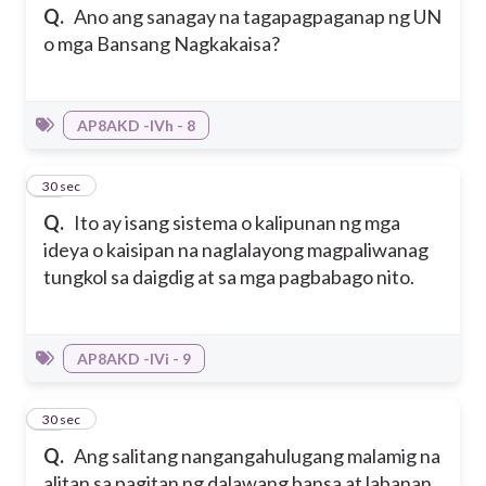
Q.
Ano ang sanagay na tagapagpaganap ng UN
o mga Bansang Nagkakaisa?
AP8AKD -IVh - 8
17
30 sec
Q.
Ito ay isang sistema o kalipunan ng mga
ideya o kaisipan na naglalayong magpaliwanag
tungkol sa daigdig at sa mga pagbabago nito.
AP8AKD -IVi - 9
18
30 sec
Q.
Ang salitang nangangahulugang malamig na
alitan sa pagitan ng dalawang bansa at labanan