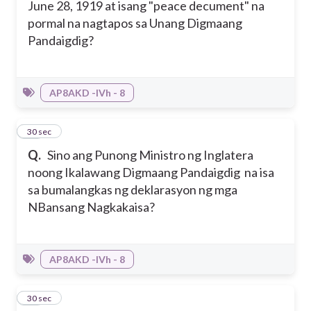
June 28, 1919 at isang "peace decument" na
pormal na nagtapos sa Unang Digmaang
Pandaigdig?
AP8AKD -IVh - 8
15
30 sec
Q.
Sino ang Punong Ministro ng Inglatera
noong Ikalawang Digmaang Pandaigdig na isa
sa bumalangkas ng deklarasyon ng mga
NBansang Nagkakaisa?
AP8AKD -IVh - 8
16
30 sec