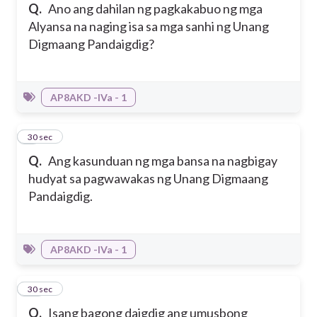
Q.
Ano ang dahilan ng pagkakabuo ng mga
Alyansa na naging isa sa mga sanhi ng Unang
Digmaang Pandaigdig?
AP8AKD -IVa - 1
9
30 sec
Q.
Ang kasunduan ng mga bansa na nagbigay
hudyat sa pagwawakas ng Unang Digmaang
Pandaigdig.
AP8AKD -IVa - 1
10
30 sec
Q.
Isang bagong daigdig ang umusbong