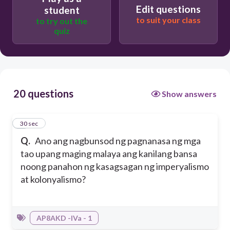
Edit questions
student
to suit your class
to try out the
quiz
20 questions
Show answers
1
30 sec
Q.
Ano ang nagbunsod ng pagnanasa ng mga
tao upang maging malaya ang kanilang bansa
noong panahon ng kasagsagan ng imperyalismo
at kolonyalismo?
AP8AKD -IVa - 1