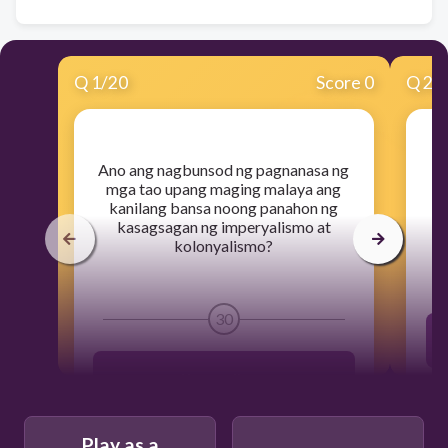
Q
1
/
20
Score 0
Q
2
/
​Ano ang nagbunsod ng pagnanasa ng
​
mga tao upang maging malaya ang
kanilang bansa noong panahon ng
kasagsagan ng imperyalismo at
kolonyalismo?
30
Nasyonalismo
Play as a