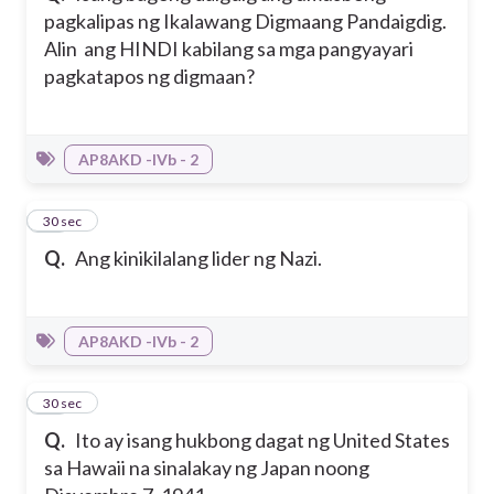
pagkalipas ng Ikalawang Digmaang Pandaigdig.
Alin ang HINDI kabilang sa mga pangyayari
pagkatapos ng digmaan?
AP8AKD -IVb - 2
11
30 sec
Q.
Ang kinikilalang lider ng Nazi.
AP8AKD -IVb - 2
12
30 sec
Q.
Ito ay isang hukbong dagat ng United States
sa Hawaii na sinalakay ng Japan noong