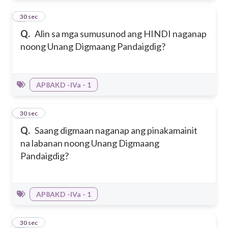
2
30 sec
Q.
Alin sa mga sumusunod ang HINDI naganap
noong Unang Digmaang Pandaigdig?
AP8AKD -IVa - 1
3
30 sec
Q.
Saang digmaan naganap ang pinakamainit
na labanan noong Unang Digmaang
Pandaigdig?
AP8AKD -IVa - 1
4
30 sec