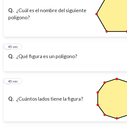
Q.
¿Cuál es el nombre del siguiente
polígono?
3
45 sec
Q.
¿Qué figura es un polígono?
4
45 sec
Q.
¿Cuántos lados tiene la figura?