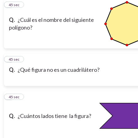
5
45 sec
Q.
¿Cuál es el nombre del siguiente
polígono?
6
45 sec
Q.
¿Qué figura no es un cuadrilátero?
7
45 sec
Q.
¿Cuántos lados tiene la figura?