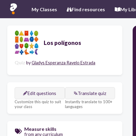
My Classes
Find resources
My Lib
Los polígonos
Quiz
by
Gladys Esperanza Ravelo Estrada
Edit questions
Translate quiz
Customize this quiz to suit
Instantly translate to 100+
your class
languages
Measure skills
from any curriculum