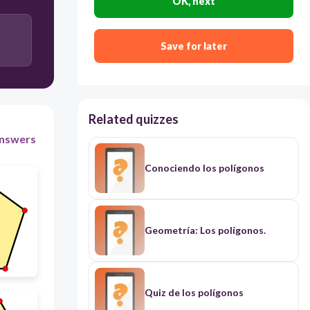
OK, next
45
Save for later
Heptágono
Hexágono
Related quizzes
nswers
Pentágono
Conociendo los polígonos
Octágono
Geometría: Los polígonos.
Quiz de los polígonos