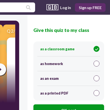
🇬🇧
Log in
Sign up FREE
Give this quiz to my class
Q
2
/
8
Score 0
as a classroom game
​¿Cuál es el nombre del siguiente polígono?
as homework
as an exam
as a printed PDF