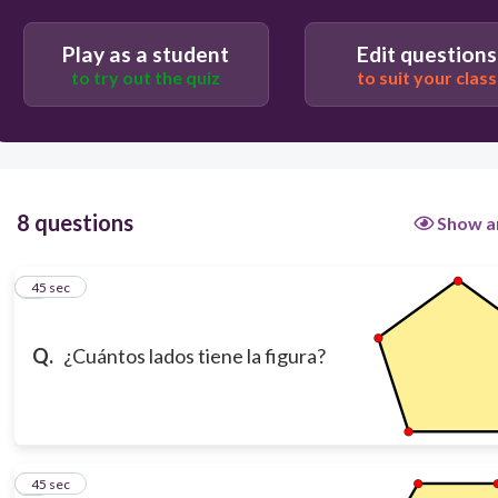
45
Play as a student
Edit questions
to try out the quiz
to suit your class
6
7
8 questions
Show a
8
1
45 sec
5
Q.
¿Cuántos lados tiene la figura?
2
45 sec