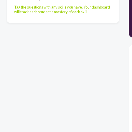
Tag the questions with any skills you have. Your dashboard
will track each student's mastery of each skill.