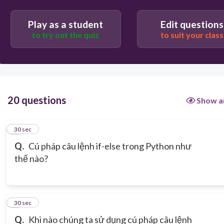
câu_lệnh
Play as a student
Edit questions
to try out the quiz
to suit your class
20 questions
Show a
1
30 sec
Q.
Cú pháp câu lệnh if-else trong Python như
thế nào?
2
30 sec
Q.
Khi nào chúng ta sử dụng cú pháp câu lệnh