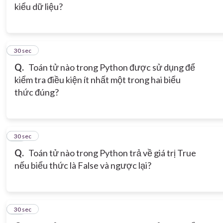
kiểu dữ liệu?
15
30 sec
Q.
Toán tử nào trong Python được sử dụng để
kiểm tra điều kiện ít nhất một trong hai biểu
thức đúng?
16
30 sec
Q.
Toán tử nào trong Python trả về giá trị True
nếu biểu thức là False và ngược lại?
17
30 sec