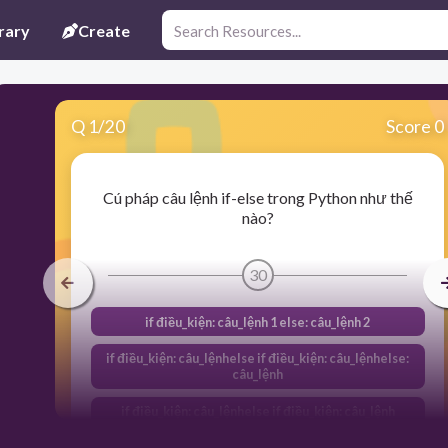
rary
Create
Q
1
/
20
Score 0
Cú pháp câu lệnh if-else trong Python như thế
nào?
30
if điều_kiện: câu_lệnh 1 else: câu_lệnh 2
if điều_kiện: câu_lệnhelse if điều_kiện: câu_lệnhelse:
câu_lệnh
if điều_kiện: câu_lệnhelse if điều_kiện: câu_lệnh
if điều_kiện: câu_lệnhelseif điều_kiện: câu_lệnhelse: