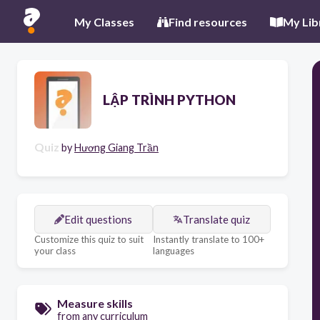
My Classes
Find resources
My Lib
LẬP TRÌNH PYTHON
Quiz
by
Hương Giang Trần
Edit questions
Translate quiz
Customize this quiz to suit
Instantly translate to 100+
your class
languages
Measure skills
from any curriculum