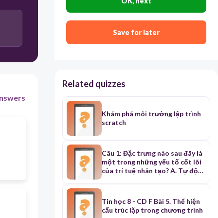
OK, next
Khi chúng ta cần kiểm tra nhiều điều kiện và thực thi
các khối mã tương ứng.
Save for later
Related quizzes
nswers
Khám phá môi trường lập trình
scratch
Câu 1: Đặc trưng nào sau đây là
một trong những yếu tố cốt lõi
của trí tuệ nhân tạo? A. Tự động
hóa quy trình làm việc B. Khả
năng học tập và thích nghi từ dữ
liệu C. Khả năng sử dụng năng
Tin học 8 - CD F Bài 5. Thể hiện
lượng hiệu quả D. Thực hiện các
cấu trúc lặp trong chương trình
phép tính toán học nhanh chóng