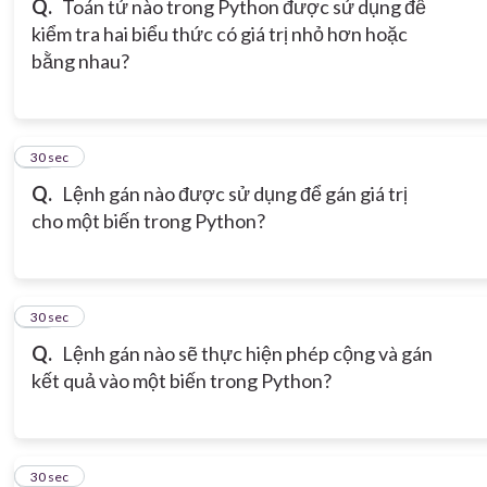
Q.
Toán tử nào trong Python được sử dụng để
kiểm tra hai biểu thức có giá trị nhỏ hơn hoặc
bằng nhau?
18
30 sec
Q.
Lệnh gán nào được sử dụng để gán giá trị
cho một biến trong Python?
19
30 sec
Q.
Lệnh gán nào sẽ thực hiện phép cộng và gán
kết quả vào một biến trong Python?
20
30 sec