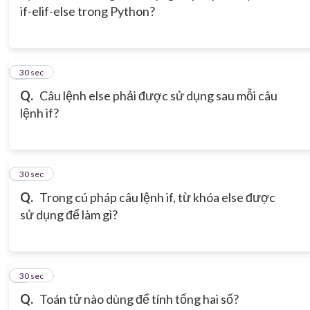
if-elif-else trong Python?
3
30 sec
Q.
Câu lệnh else phải được sử dụng sau mỗi câu
lệnh if?
4
30 sec
Q.
Trong cú pháp câu lệnh if, từ khóa else được
sử dụng để làm gì?
5
30 sec
Q.
Toán tử nào dùng để tính tổng hai số?