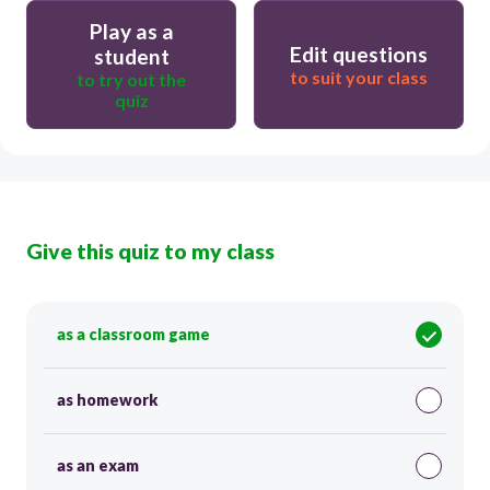
Play as a
Edit questions
student
to suit your class
to try out the
quiz
Give this quiz to my class
as a classroom game
as homework
as an exam