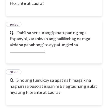
Florante at Laura?
2
60 sec
Q.
Dahil sa sensurang ipinatupad ng mga
Espanyol, karaniwan ang naililimbag na mga
akda sa panahong ito ay patungkol sa
_____________________.
3
60 sec
Q.
Sino ang tumukoy sa apat na himagsik na
naghari sa puso at isipan ni Balagtas nang isulat
niya ang Florante at Laura?