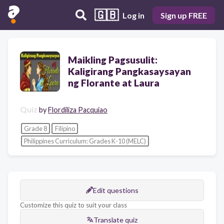
🇬🇧
Log in
Sign up FREE
Maikling Pagsusulit:
Kaligirang Pangkasaysayan
ng Florante at Laura
Quiz
by
Flordiliza Pacquiao
Grade 8
Filipino
Philippines Curriculum: Grades K-10 (MELC)
Edit questions
Customize this quiz to suit your class
Translate quiz