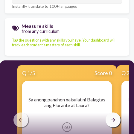
Instantly translate to 100+ languages
Measure skills
from any curriculum
Tag the questions with any skills you have. Your dashboard will
track each student's mastery of each skill.
Q
1
/
5
Score 0
Q
2
/
​Sa anong panahon naisulat ni Balagtas
​D
ang Florante at Laura?
Es
60