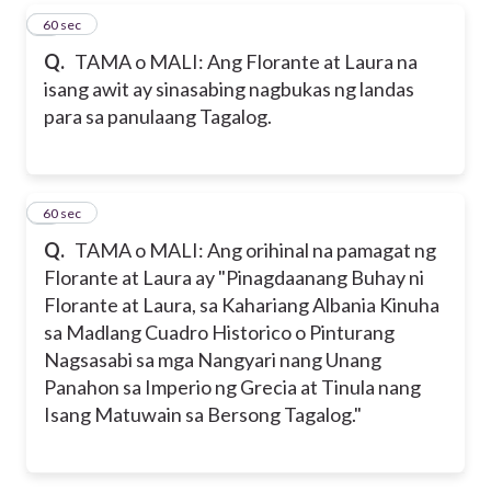
4
60 sec
Q.
TAMA o MALI: Ang Florante at Laura na
isang awit ay sinasabing nagbukas ng landas
para sa panulaang Tagalog.
5
60 sec
Q.
TAMA o MALI: Ang orihinal na pamagat ng
Florante at Laura ay "Pinagdaanang Buhay ni
Florante at Laura, sa Kahariang Albania Kinuha
sa Madlang Cuadro Historico o Pinturang
Nagsasabi sa mga Nangyari nang Unang
Panahon sa Imperio ng Grecia at Tinula nang
Isang Matuwain sa Bersong Tagalog."