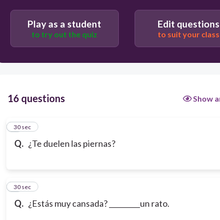
Play as a student
Edit questions
to try out the quiz
to suit your class
16 questions
Show a
1
30 sec
Q.
¿Te duelen las piernas?
2
30 sec
Q.
¿Estás muy cansada? _________un rato.