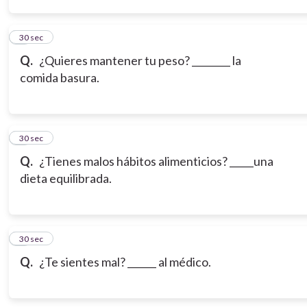
3
30 sec
Q.
¿Quieres mantener tu peso? ________ la
comida basura.
4
30 sec
Q.
¿Tienes malos hábitos alimenticios? _____una
dieta equilibrada.
5
30 sec
Q.
¿Te sientes mal? ______ al médico.