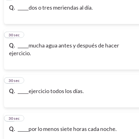
Q.
_____dos o tres meriendas al día.
10
30 sec
Q.
_____mucha agua antes y después de hacer
ejercicio.
11
30 sec
Q.
_____ejercicio todos los días.
12
30 sec
Q.
_____por lo menos siete horas cada noche.