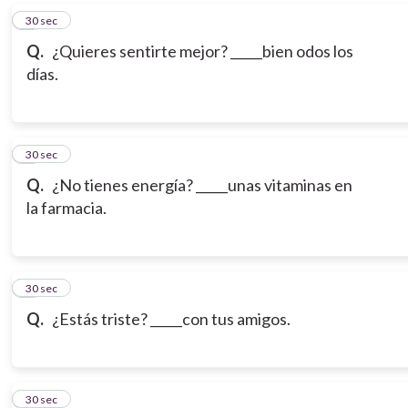
6
30 sec
Q.
¿Quieres sentirte mejor? _____bien odos los
días.
7
30 sec
Q.
¿No tienes energía? _____unas vitaminas en
la farmacia.
8
30 sec
Q.
¿Estás triste? _____con tus amigos.
9
30 sec