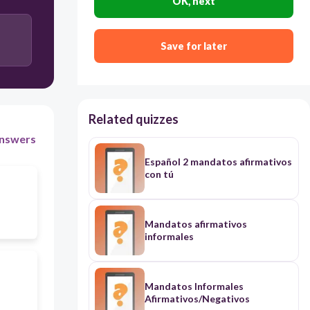
OK, next
Save for later
Related quizzes
nswers
Español 2 mandatos afirmativos
con tú
Mandatos afirmativos
informales
Mandatos Informales
Afirmativos/Negativos