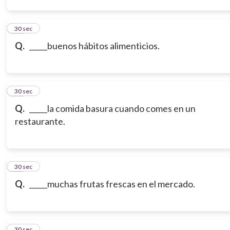
13
30 sec
Q.
_____buenos hábitos alimenticios.
14
30 sec
Q.
_____la comida basura cuando comes en un
restaurante.
15
30 sec
Q.
_____muchas frutas frescas en el mercado.
16
30 sec