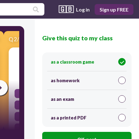
🇬🇧
Log in
Sign up FREE
Give this quiz to my class
Q
2
/
16
Score 0
¿Estás muy cansada? _________un rato.
as a classroom game
30
as homework
Descanso
as an exam
Descanse
Descansa
as a printed PDF
Descansamos