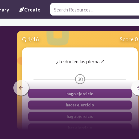
rary
Create
Q
1
/
16
Score 0
¿Te duelen las piernas?
30
hago ejercicio
hacer ejercicio
haga ejercicio
haz ejercicio