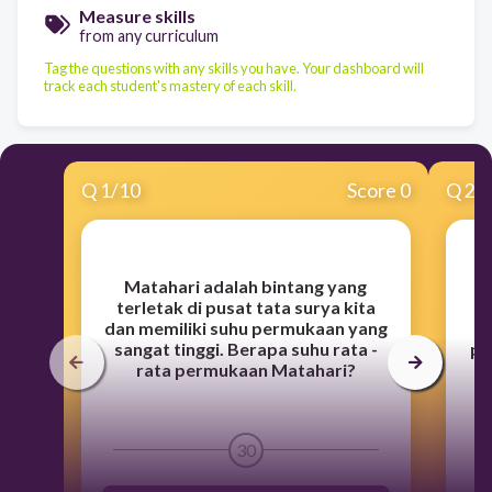
Measure skills
from any curriculum
Tag the questions with any skills you have. Your dashboard will
track each student's mastery of each skill.
Q
1
/
10
Score 0
Q
2
/
Matahari adalah bintang yang
terletak di pusat tata surya kita
dan memiliki suhu permukaan yang
m
sangat tinggi. Berapa suhu rata -
pe
rata permukaan Matahari?
p
30