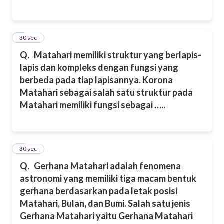
4
30 sec
Q.
Matahari memiliki struktur yang berlapis-
lapis dan kompleks dengan fungsi yang
berbeda pada tiap lapisannya. Korona
Matahari sebagai salah satu struktur pada
Matahari memiliki fungsi sebagai …..
5
30 sec
Q.
Gerhana Matahari adalah fenomena
astronomi yang memiliki tiga macam bentuk
gerhana berdasarkan pada letak posisi
Matahari, Bulan, dan Bumi. Salah satu jenis
Gerhana Matahari yaitu Gerhana Matahari