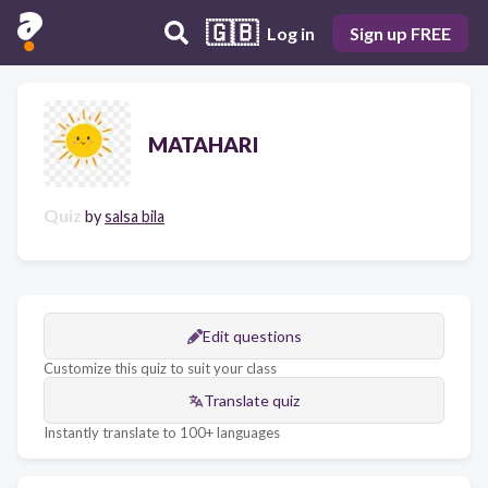
🇬🇧
Log in
Sign up FREE
MATAHARI
Quiz
by
salsa bila
Edit questions
Customize this quiz to suit your class
Translate quiz
Instantly translate to 100+ languages