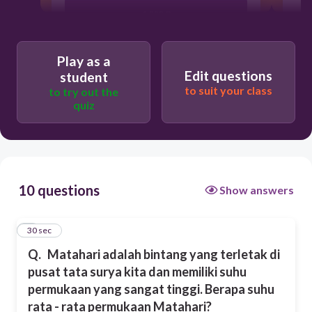
6.000 C
600 C
Play as a
Edit questions
student
to suit your class
to try out the
60.000 C
quiz
60 C
10 questions
Show answers
m
1
30 sec
Q.
Matahari adalah bintang yang terletak di
pusat tata surya kita dan memiliki suhu
permukaan yang sangat tinggi. Berapa suhu
rata - rata permukaan Matahari?