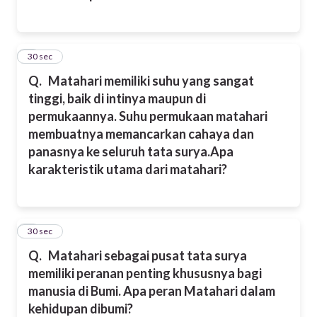
2
30 sec
Q.
Matahari memiliki suhu yang sangat
tinggi, baik di intinya maupun di
permukaannya. Suhu permukaan matahari
membuatnya memancarkan cahaya dan
panasnya ke seluruh tata surya.
Apa
karakteristik utama dari matahari?
3
30 sec
Q.
Matahari sebagai pusat tata surya
memiliki peranan penting khususnya bagi
manusia di Bumi. Apa peran Matahari dalam
kehidupan dibumi?