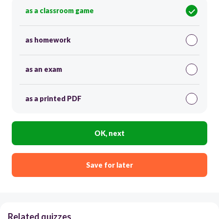
as a classroom game
as homework
as an exam
as a printed PDF
OK, next
Save for later
Related quizzes