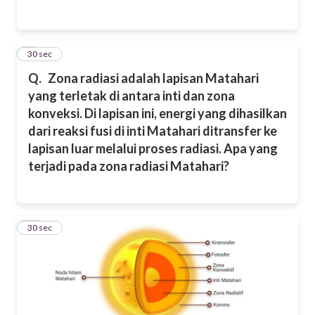
9
30 sec
Q.
Zona radiasi adalah lapisan Matahari
yang terletak di antara inti dan zona
konveksi. Di lapisan ini, energi yang dihasilkan
dari reaksi fusi di inti Matahari ditransfer ke
lapisan luar melalui proses radiasi. Apa yang
terjadi pada zona radiasi Matahari?
10
30 sec