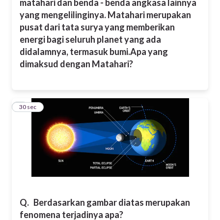
matahari dan benda - benda angkasa lainnya
yang mengelilinginya. Matahari merupakan
pusat dari tata surya yang memberikan
energi bagi seluruh planet yang ada
didalamnya, termasuk bumi.
Apa yang
dimaksud dengan Matahari?
8
30 sec
Q.
Berdasarkan gambar diatas merupakan
fenomena terjadinya apa?