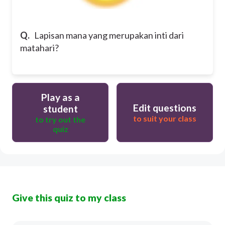
Q.
Lapisan mana yang merupakan inti dari
matahari?
Play as a
Edit questions
student
to suit your class
to try out the
quiz
Give this quiz to my class