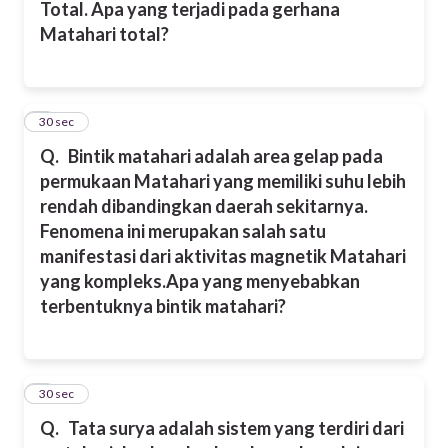
Total. Apa yang terjadi pada gerhana
Matahari total?
6
30 sec
Q.
Bintik matahari adalah area gelap pada
permukaan Matahari yang memiliki suhu lebih
rendah dibandingkan daerah sekitarnya.
Fenomena ini merupakan salah satu
manifestasi dari aktivitas magnetik Matahari
yang kompleks.
Apa yang menyebabkan
terbentuknya bintik matahari?
7
30 sec
Q.
Tata surya adalah sistem yang terdiri dari