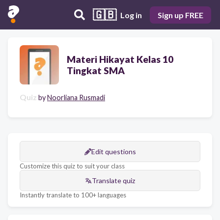
🇬🇧
Log in
Sign up FREE
Materi Hikayat Kelas 10
Tingkat SMA
Quiz
by
Noorliana Rusmadi
Edit questions
Customize this quiz to suit your class
Translate quiz
Instantly translate to 100+ languages