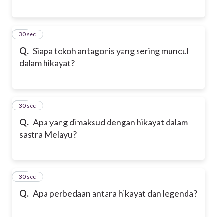
27
30 sec
Q.
Siapa tokoh antagonis yang sering muncul
dalam hikayat?
28
30 sec
Q.
Apa yang dimaksud dengan hikayat dalam
sastra Melayu?
29
30 sec
Q.
Apa perbedaan antara hikayat dan legenda?