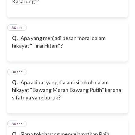
Kasarung"?
18
30 sec
Q.
Apa yang menjadi pesan moral dalam
hikayat "Tirai Hitam"?
19
30 sec
Q.
Apa akibat yang dialami si tokoh dalam
hikayat "Bawang Merah Bawang Putih" karena
sifatnya yang buruk?
20
30 sec
Q.
Siapa tokoh yang menyelamatkan Raib