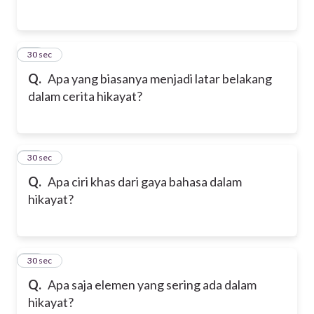
24
30 sec
Q.
Apa yang biasanya menjadi latar belakang
dalam cerita hikayat?
25
30 sec
Q.
Apa ciri khas dari gaya bahasa dalam
hikayat?
26
30 sec
Q.
Apa saja elemen yang sering ada dalam
hikayat?