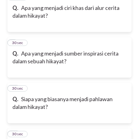
Q.
Apa yang menjadi ciri khas dari alur cerita
dalam hikayat?
9
30 sec
Q.
Apa yang menjadi sumber inspirasi cerita
dalam sebuah hikayat?
10
30 sec
Q.
Siapa yang biasanya menjadi pahlawan
dalam hikayat?
11
30 sec