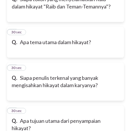
dalam hikayat "Raib dan Teman-Temannya"?
21
30 sec
Q.
Apa tema utama dalam hikayat?
22
30 sec
Q.
Siapa penulis terkenal yang banyak
mengisahkan hikayat dalam karyanya?
23
30 sec
Q.
Apa tujuan utama dari penyampaian
hikayat?