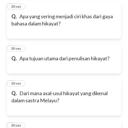
5
30 sec
Q.
Apa yang sering menjadi ciri khas dari gaya
bahasa dalam hikayat?
6
30 sec
Q.
Apa tujuan utama dari penulisan hikayat?
7
30 sec
Q.
Dari mana asal-usul hikayat yang dikenal
dalam sastra Melayu?
8
30 sec