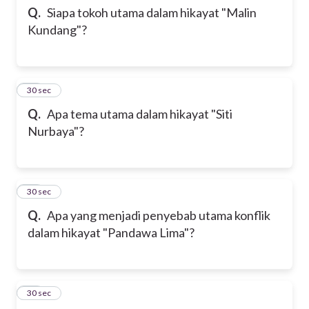
Q.
Siapa tokoh utama dalam hikayat "Malin
Kundang"?
12
30 sec
Q.
Apa tema utama dalam hikayat "Siti
Nurbaya"?
13
30 sec
Q.
Apa yang menjadi penyebab utama konflik
dalam hikayat "Pandawa Lima"?
14
30 sec