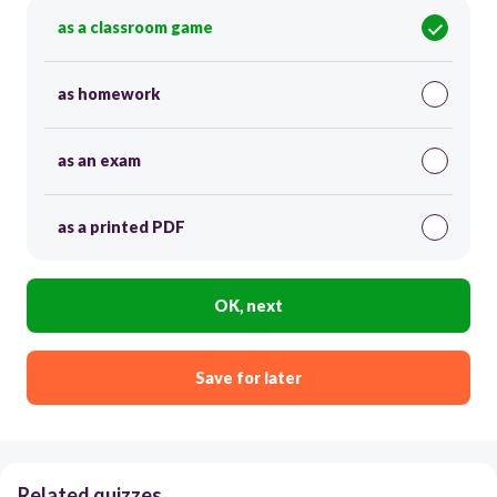
as a classroom game
as homework
as an exam
as a printed PDF
OK, next
Save for later
Related quizzes