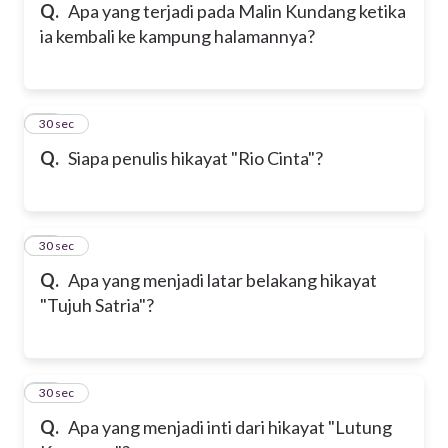
Q.
Apa yang terjadi pada Malin Kundang ketika
ia kembali ke kampung halamannya?
15
30 sec
Q.
Siapa penulis hikayat "Rio Cinta"?
16
30 sec
Q.
Apa yang menjadi latar belakang hikayat
"Tujuh Satria"?
17
30 sec
Q.
Apa yang menjadi inti dari hikayat "Lutung