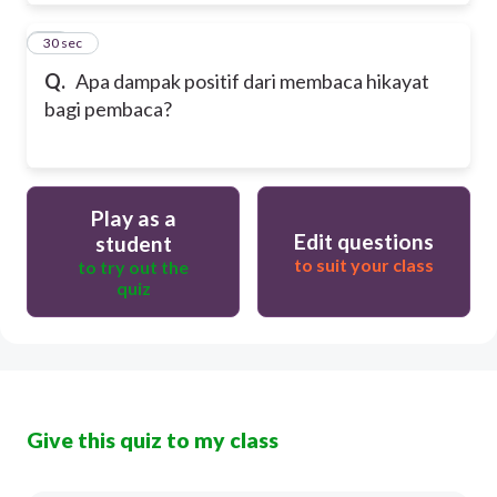
30
30 sec
Q.
Apa dampak positif dari membaca hikayat
bagi pembaca?
Play as a
Edit questions
student
to suit your class
to try out the
quiz
Give this quiz to my class