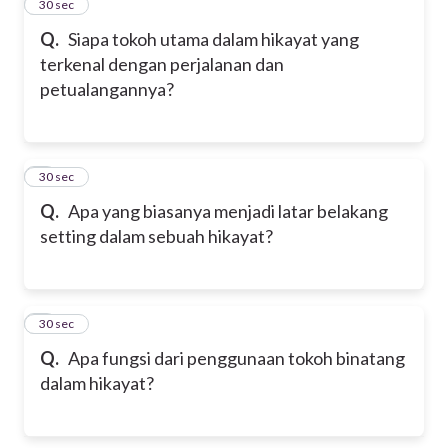
2
30 sec
Q.
Siapa tokoh utama dalam hikayat yang
terkenal dengan perjalanan dan
petualangannya?
3
30 sec
Q.
Apa yang biasanya menjadi latar belakang
setting dalam sebuah hikayat?
4
30 sec
Q.
Apa fungsi dari penggunaan tokoh binatang
dalam hikayat?