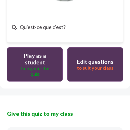
Q.
Qu'est-ce que c'est?
Play as a
Edit questions
student
to suit your class
to try out the
quiz
Give this quiz to my class