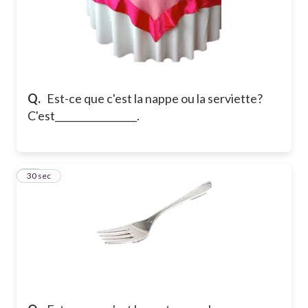
Q.
Est-ce que c'est la nappe ou la serviette?
C'est_________________.
10
30 sec