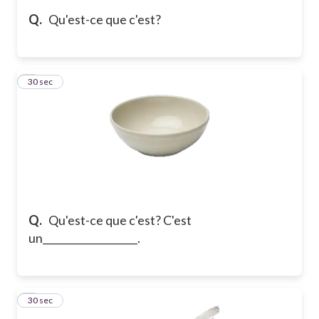
Q.
Qu'est-ce que c'est?
5
30 sec
Q.
Qu'est-ce que c'est? C'est
un___________________.
6
30 sec