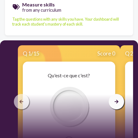
Measure skills
from any curriculum
Tag the questions with any skills you have. Your dashboard will
track each student's mastery of each skill.
Q
1
/
15
Score 0
Q
2
/
Qu'est-ce que c'est?