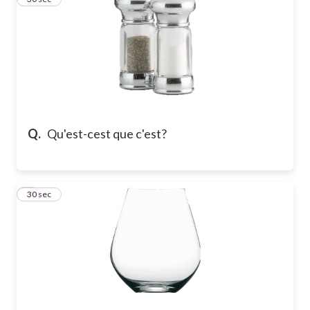
Q.
Qu'est-cest que c'est?
4
30 sec