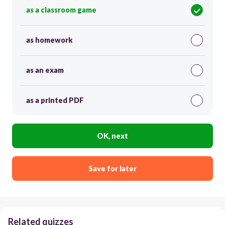
as a classroom game
as homework
as an exam
as a printed PDF
OK, next
Save for later
Related quizzes