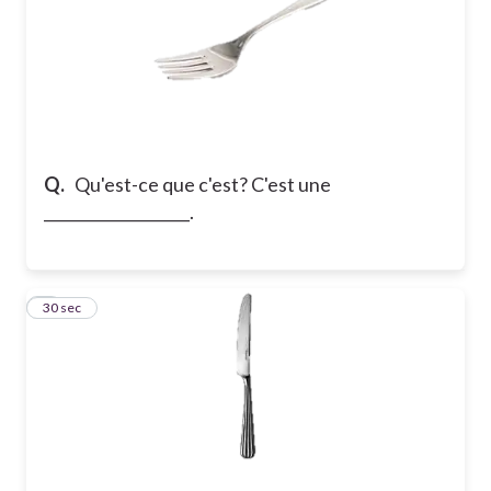
Q.
Qu'est-ce que c'est? C'est une
___________________.
7
30 sec