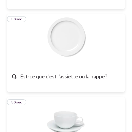
14
30 sec
Q.
Est-ce que c'est l'assiette ou la nappe?
15
30 sec