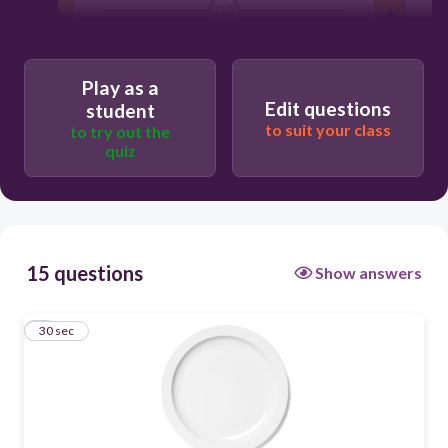
30
Une fourchette
Play as a
Un verre
Edit questions
student
to suit your class
to try out the
Une assiette
quiz
Une tasse
15 questions
Show answers
1
30 sec