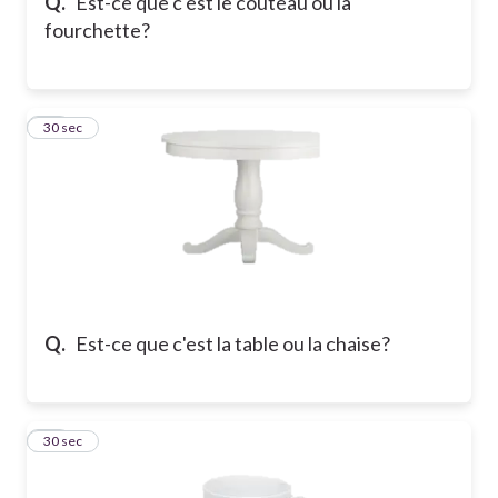
Q.
Est-ce que c'est le couteau ou la
fourchette?
11
30 sec
Q.
Est-ce que c'est la table ou la chaise?
12
30 sec