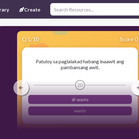
rary
Create
Q
1
/
10
Score 0
Patuloy sa paglalakad habang inaawit ang
pambansang awit.
20
di-wasto
wasto