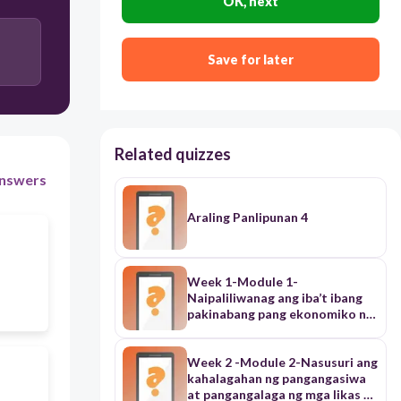
OK, next
Save for later
Related quizzes
nswers
Araling Panlipunan 4
Week 1-Module 1-
Naipaliliwanag ang iba’t ibang
pakinabang pang ekonomiko ng
mga likas na yaman ng bansa.
Week 2 -Module 2-Nasusuri ang
kahalagahan ng pangangasiwa
at pangangalaga ng mga likas na