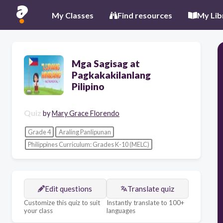
My Classes
Find resources
My Lib
Mga Sagisag at
Pagkakakilanlang
Pilipino
Quiz
by
Mary Grace Florendo
Grade 4
Araling Panlipunan
Philippines Curriculum: Grades K-10 (MELC)
Edit questions
Translate quiz
Customize this quiz to suit
Instantly translate to 100+
your class
languages