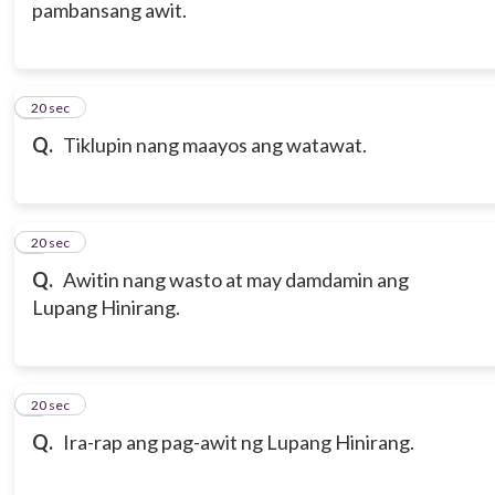
pambansang awit.
6
20 sec
Q.
Tiklupin nang maayos ang watawat.
7
20 sec
Q.
Awitin nang wasto at may damdamin ang
Lupang Hinirang.
8
20 sec
Q.
Ira-rap ang pag-awit ng Lupang Hinirang.