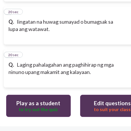
9
20 sec
Q.
Iingatan na huwag sumayad o bumagsak sa
lupa ang watawat.
10
20 sec
Q.
Laging pahalagahan ang paghihirap ng mga
ninuno upang makamit ang kalayaan.
Play as a student
Edit questions
to try out the quiz
to suit your class