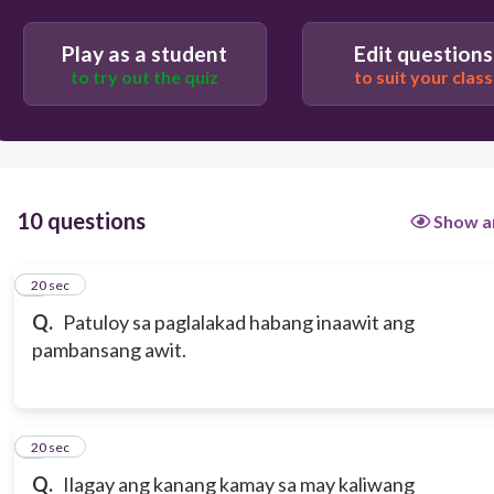
Play as a student
Edit questions
to try out the quiz
to suit your class
10 questions
Show a
1
20 sec
Q.
Patuloy sa paglalakad habang inaawit ang
pambansang awit.
2
20 sec
Q.
Ilagay ang kanang kamay sa may kaliwang