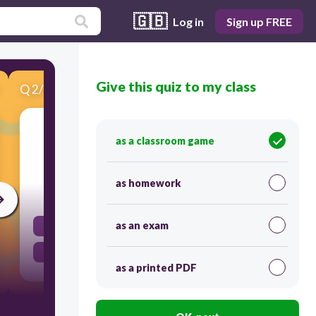
🇬🇧
Log in
Sign up FREE
Give this quiz to my class
Q
2
/
10
Score 0
Ilagay ang kanang kamay sa may kaliwang
as a classroom game
dibdib habang inaawit ang Lupang Hinirang.
as homework
20
as an exam
wasto
di- wasto
as a printed PDF