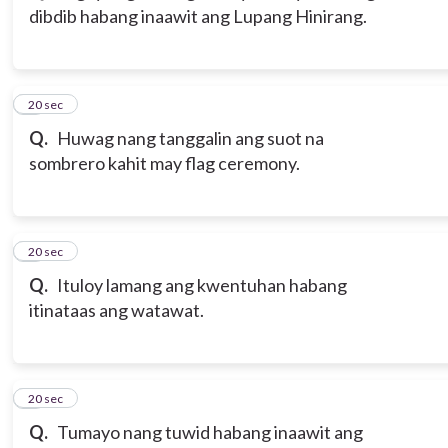
dibdib habang inaawit ang Lupang Hinirang.
3
20 sec
Q.
Huwag nang tanggalin ang suot na
sombrero kahit may flag ceremony.
4
20 sec
Q.
Ituloy lamang ang kwentuhan habang
itinataas ang watawat.
5
20 sec
Q.
Tumayo nang tuwid habang inaawit ang