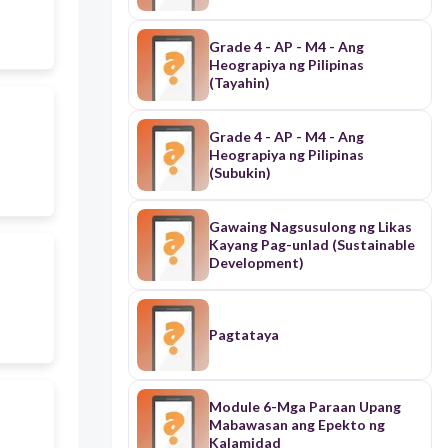
yaman ng bansa.
Grade 4 - AP - M4 - Ang
Heograpiya ng Pilipinas
(Tayahin)
Grade 4 - AP - M4 - Ang
Heograpiya ng Pilipinas
(Subukin)
Gawaing Nagsusulong ng Likas
Kayang Pag-unlad (Sustainable
Development)
Pagtataya
Module 6-Mga Paraan Upang
Mabawasan ang Epekto ng
Kalamidad