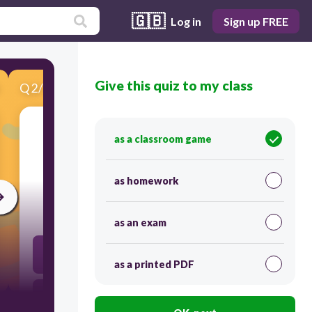
🇬🇧
Log in
Sign up FREE
Give this quiz to my class
Q
2
/
10
Score 0
as a classroom game
​Quel raccourci clavier met en gras le texte
sélectionné ?
as homework
30
as an exam
Alt+B
as a printed PDF
Fichier/Format/Gras