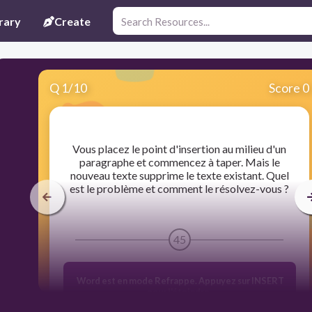
rary
Create
Q
1
/
10
Score 0
​Vous placez le point d'insertion au milieu d'un
paragraphe et commencez à taper. Mais le
nouveau texte supprime le texte existant. Quel
est le problème et comment le résolvez-vous ?
45
Word est en mode Refrappe. Appuyez sur INSERT
pour l'éteindre.