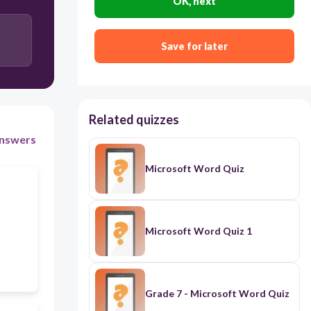
OK, next
Aucune de ces réponses.
Save for later
Ctrl+B
Related quizzes
nswers
Microsoft Word Quiz
Microsoft Word Quiz 1
Grade 7 - Microsoft Word Quiz