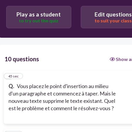
Word est en mode Refrappe. Appuyez sur INSERT
Play as a student
Edit questions
pour l'éteindre.
to try out the quiz
to suit your class
Word est en mode Refrappe. Appuyez sur RETOUR
ARRIÈRE et retapez.
La touche DELETE est enfoncée. Appuyez à
10 questions
Show a
nouveau sur DELETE.
1
45 sec
Q.
Vous placez le point d'insertion au milieu
d'un paragraphe et commencez à taper. Mais le
nouveau texte supprime le texte existant. Quel
est le problème et comment le résolvez-vous ?