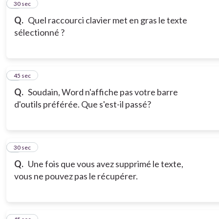
2
30 sec
Q.
Quel raccourci clavier met en gras le texte
sélectionné ?
3
45 sec
Q.
Soudain, Word n'affiche pas votre barre
d'outils préférée. Que s'est-il passé?
4
30 sec
Q.
Une fois que vous avez supprimé le texte,
vous ne pouvez pas le récupérer.