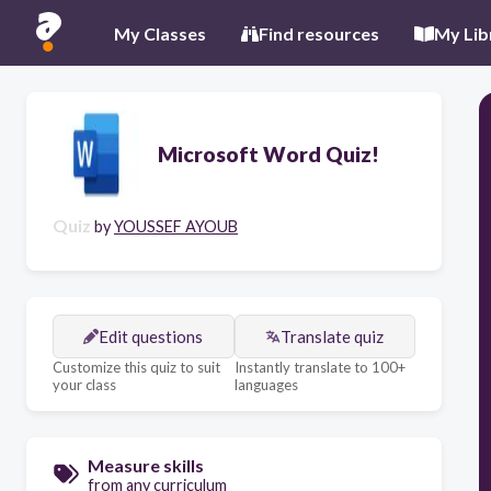
My Classes
Find resources
My Lib
Microsoft Word Quiz!
Quiz
by
YOUSSEF AYOUB
Edit questions
Translate quiz
Customize this quiz to suit
Instantly translate to 100+
your class
languages
Measure skills
from any curriculum