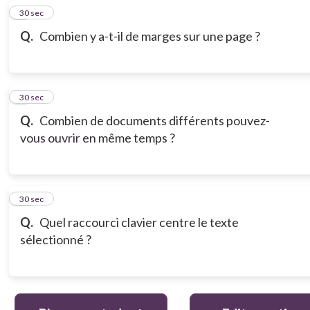
8
30 sec
Q.
Combien y a-t-il de marges sur une page ?
9
30 sec
Q.
Combien de documents différents pouvez-
vous ouvrir en même temps ?
10
30 sec
Q.
Quel raccourci clavier centre le texte
sélectionné ?