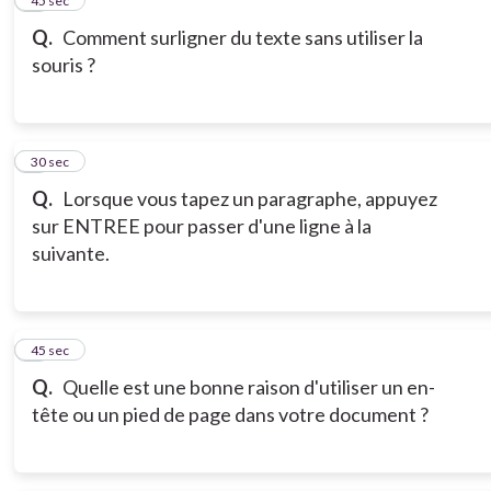
5
45 sec
Q.
Comment surligner du texte sans utiliser la
souris ?
6
30 sec
Q.
Lorsque vous tapez un paragraphe, appuyez
sur ENTREE pour passer d'une ligne à la
suivante.
7
45 sec
Q.
Quelle est une bonne raison d'utiliser un en-
tête ou un pied de page dans votre document ?