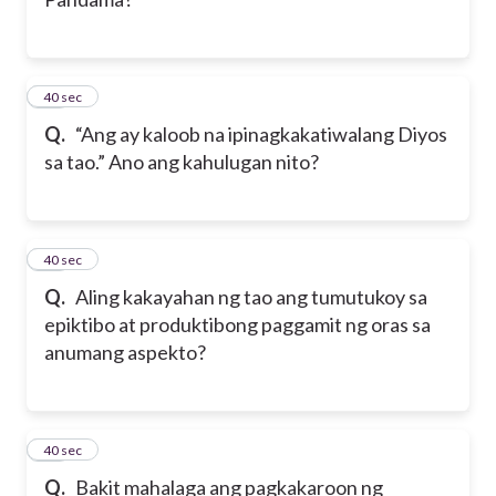
21
40 sec
Q.
“Ang ay kaloob na ipinagkakatiwalang Diyos
sa tao.” Ano ang kahulugan nito?
22
40 sec
Q.
Aling kakayahan ng tao ang tumutukoy sa
epiktibo at produktibong paggamit ng oras sa
anumang aspekto?
23
40 sec
Q.
Bakit mahalaga ang pagkakaroon ng