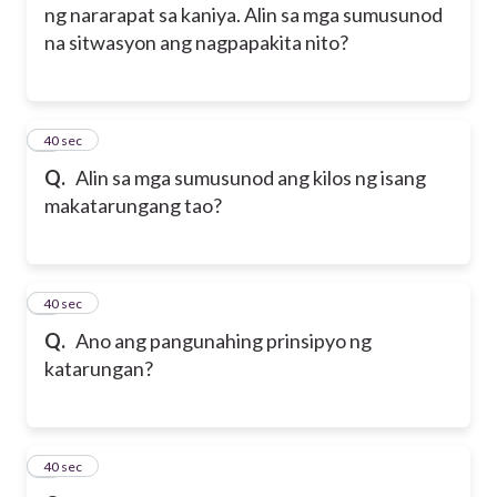
ng nararapat sa kaniya. Alin sa mga sumusunod
na sitwasyon ang nagpapakita nito?
2
40 sec
Q.
Alin sa mga sumusunod ang kilos ng isang
makatarungang tao?
3
40 sec
Q.
Ano ang pangunahing prinsipyo ng
katarungan?
4
40 sec