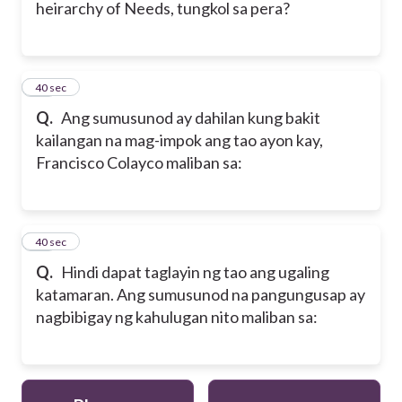
heirarchy of Needs, tungkol sa pera?
39
40 sec
Q.
Ang sumusunod ay dahilan kung bakit
kailangan na mag-impok ang tao ayon kay,
Francisco Colayco maliban sa:
40
40 sec
Q.
Hindi dapat taglayin ng tao ang ugaling
katamaran. Ang sumusunod na pangungusap ay
nagbibigay ng kahulugan nito maliban sa: