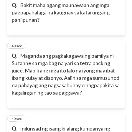
Q.
Bakit mahalagang maunawaan ang mga
pagpapahalaga na kaugnay sa katarungang
panlipunan?
11
40 sec
Q.
Maganda ang pagkakagawa ng pamilya ni
Suzanne sa mga bag na yari sa tetra pack ng
juice. Mabili ang mga ito lalo na iyong may ibat-
ibang kulay at disenyo. Aalin sa mga sumusunod
na pahayag ang nagsasabuhay o nagpapakita sa
kagalingan ng tao sa paggawa?
12
40 sec
Q.
Inilunsad ng isang kilalang kumpanya ng