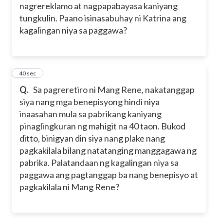
nagrereklamo at nagpapabayasa kaniyang
tungkulin. Paano isinasabuhay ni Katrina ang
kagalingan niya sa paggawa?
14
40 sec
Q.
Sa pagreretiro ni Mang Rene, nakatanggap
siya nang mga benepisyong hindi niya
inaasahan mula sa pabrikang kaniyang
pinaglingkuran ng mahigit na 40 taon. Bukod
ditto, binigyan din siya nang plake nang
pagkakilala bilang natatanging manggagawa ng
pabrika. Palatandaan ng kagalingan niya sa
paggawa ang pagtanggap ba nang benepisyo at
pagkakilala ni Mang Rene?