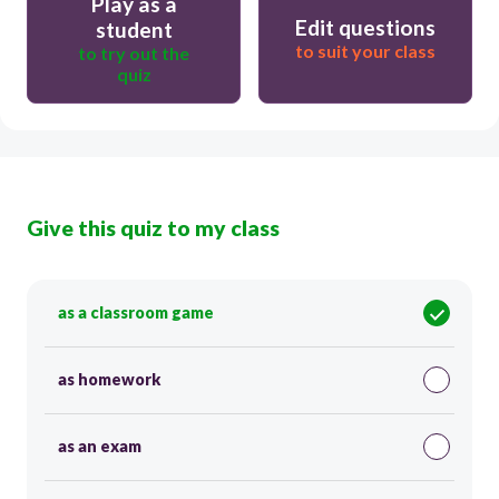
Play as a
Edit questions
student
to suit your class
to try out the
quiz
Give this quiz to my class
as a classroom game
as homework
as an exam