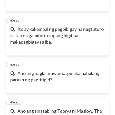
36
40 sec
Q.
Ito ay kakambal ng pagbibigay na nagtuturo
sa tao na gamitin ito upang higit na
makapagbigay sa iba.
37
40 sec
Q.
Ano ang naglalarawan sa pinakamahalang
paraan ng pagtitipid?
38
40 sec
Q.
Ano ang sinasabi ng Teorya ni Maslow, The