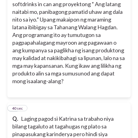
softdrinks in can ang proyektong “ Ang latang
naitabi mo, panibagong pamatid uhaw ang dala
nito sa iyo.” Upang makaipon ng maraming
latana ibibigay sa Tahanang Walang Hagdan.
Ang programang ito ay tumutugon sa
pagpapahalagang mayroon ang pagawaan o
ang kumpanya sa paglikha ng isang produktong
may kalidad at nakikibahagi sa lipunan, lalo na sa
mga may kapansanan. Kung ikaw ang lilikha ng
produkto alin sa mga sumusunod ang dapat
mong isaalang-alang?
13
40 sec
Q.
Laging pagod si Katrina sa trabaho niya
bilang tagaluto at tagahugas ng plato sa
pinapasukang karinderya pero hindi siya