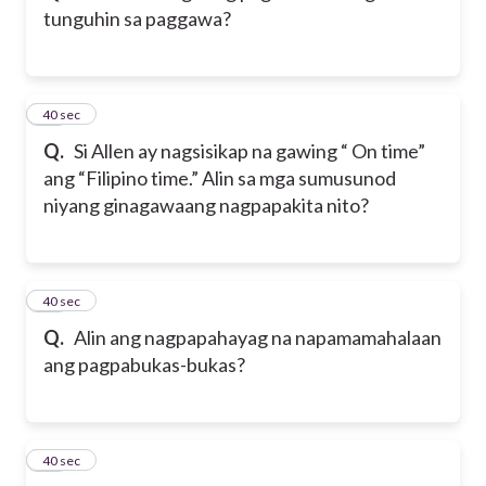
tunguhin sa paggawa?
24
40 sec
Q.
Si Allen ay nagsisikap na gawing “ On time”
ang “Filipino time.” Alin sa mga sumusunod
niyang ginagawaang nagpapakita nito?
25
40 sec
Q.
Alin ang nagpapahayag na napamamahalaan
ang pagpabukas-bukas?
26
40 sec