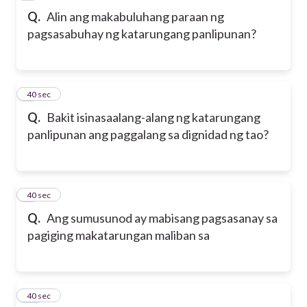
Q.
Alin ang makabuluhang paraan ng
pagsasabuhay ng katarungang panlipunan?
8
40 sec
Q.
Bakit isinasaalang-alang ng katarungang
panlipunan ang paggalang sa dignidad ng tao?
9
40 sec
Q.
Ang sumusunod ay mabisang pagsasanay sa
pagiging makatarungan maliban sa
10
40 sec