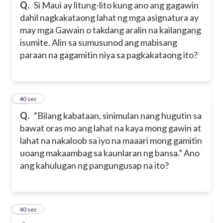
Q.
Si Maui ay litung-lito kung ano ang gagawin
dahil nagkakataong lahat ng mga asignatura ay
may mga Gawain o takdang aralin na kailangang
isumite. Alin sa sumusunod ang mabisang
paraan na gagamitin niya sa pagkakataong ito?
27
40 sec
Q.
“Bilang kabataan, sinimulan nang hugutin sa
bawat oras mo ang lahat na kaya mong gawin at
lahat na nakaloob sa iyo na maaari mong gamitin
uoang makaambag sa kaunlaran ng bansa.” Ano
ang kahulugan ng pangungusap na ito?
28
40 sec