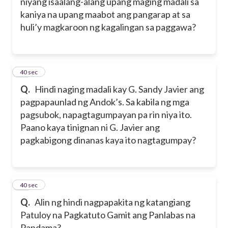
niyang isaalang-alang upang maging madali sa
kaniya na upang maabot ang pangarap at sa
huli’y magkaroon ng kagalingan sa paggawa?
19
40 sec
Q.
Hindi naging madali kay G. Sandy Javier ang
pagpapaunlad ng Andok’s. Sa kabila ng mga
pagsubok, napagtagumpayan pa rin niya ito.
Paano kaya tinignan ni G. Javier ang
pagkabigong dinanas kaya ito nagtagumpay?
20
40 sec
Q.
Alin ng hindi nagpapakita ng katangiang
Patuloy na Pagkatuto Gamit ang Panlabas na
Pandama?