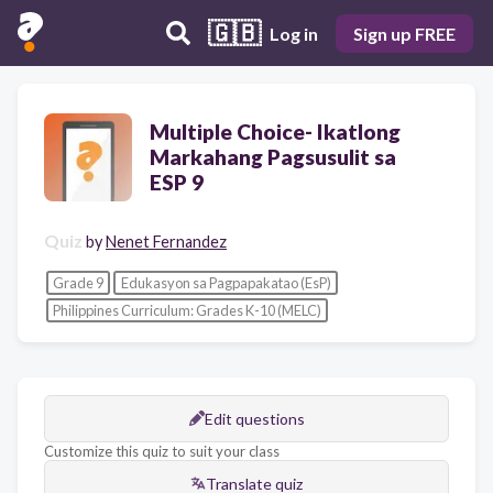
🇬🇧
Log in
Sign up FREE
Multiple Choice- Ikatlong
Markahang Pagsusulit sa
ESP 9
Quiz
by
Nenet Fernandez
Grade 9
Edukasyon sa Pagpapakatao (EsP)
Philippines Curriculum: Grades K-10 (MELC)
Edit questions
Customize this quiz to suit your class
Translate quiz