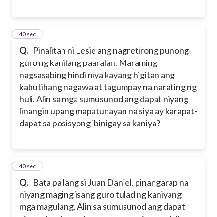
17
40 sec
Q.
Pinalitan ni Lesie ang nagretirong punong-
guro ng kanilang paaralan. Maraming
nagsasabing hindi niya kayang higitan ang
kabutihang nagawa at tagumpay na narating ng
huli. Alin sa mga sumusunod ang dapat niyang
linangin upang mapatunayan na siya ay karapat-
dapat sa posisyong ibinigay sa kaniya?
18
40 sec
Q.
Bata pa lang si Juan Daniel, pinangarap na
niyang maging isang guro tulad ng kaniyang
mga magulang. Alin sa sumusunod ang dapat