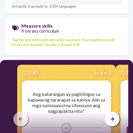
Instantly translate to 100+ languages
Measure skills
from any curriculum
Tag the questions with any skills you have. Your dashboard will
track each student's mastery of each skill.
Q
1
/
40
Score 0
Q
2
/
Ang katarungan ay pagbibigay sa
A
kapuwa ng nararapat sa kaniya. Alin sa
mga sumusunod na sitwasyon ang
nagpapakita nito?
40
I