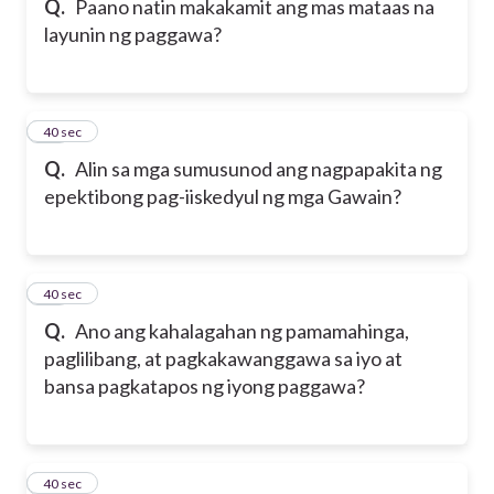
Q.
Paano natin makakamit ang mas mataas na
layunin ng paggawa?
29
40 sec
Q.
Alin sa mga sumusunod ang nagpapakita ng
epektibong pag-iiskedyul ng mga Gawain?
30
40 sec
Q.
Ano ang kahalagahan ng pamamahinga,
paglilibang, at pagkakawanggawa sa iyo at
bansa pagkatapos ng iyong paggawa?
31
40 sec