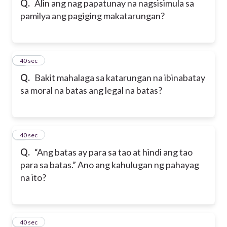
Q.
Alin ang nag papatunay na nagsisimula sa
pamilya ang pagiging makatarungan?
5
40 sec
Q.
Bakit mahalaga sa katarungan na ibinabatay
sa moral na batas ang legal na batas?
6
40 sec
Q.
“Ang batas ay para sa tao at hindi ang tao
para sa batas.” Ano ang kahulugan ng pahayag
na ito?
7
40 sec