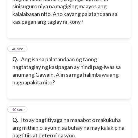
sinisuguro niya na magiging maayos ang
kalalabasan nito. Ano kayang palatandaan sa
kasipagan ang taglay ni Rony?
34
40 sec
Q.
Ang isa sa palatandaan ng taong
nagtataglay ng kasipagan ay hindi pag-iwas sa
anumang Gawain. Alin sa mga halimbawa ang
nagpapakita nito?
35
40 sec
Q.
Ito ay pagtitiyaga na maaabot o makukuha
ang mithiin o layunin sa buhay na may kalakip na
pagtitiis at determinasyon.