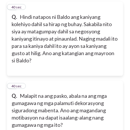
15
40 sec
Q.
Hindi natapos ni Baldo ang kaniyang
kolehiyo dahil sa hirap ng buhay. Sakabila nito
siya ay matagumpay dahil sa negosyong
kaniyang itinayo at pinaunlad. Naging madali ito
para sa kaniya dahil ito ay ayon sa kaniyang
gusto at hilig. Ano ang katangian ang mayroon
si Baldo?
16
40 sec
Q.
Malapit na ang pasko, abala na ang mga
gumagawa ng mga palamuti dekorasyong
siguradong mabenta. Ano ang magandang
motibasyon na dapat isaalang-alang nang
gumagawa ng mga ito?