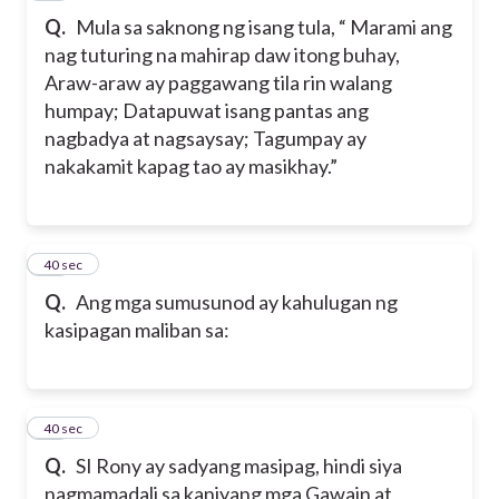
Q.
Mula sa saknong ng isang tula, “ Marami ang
nag tuturing na mahirap daw itong buhay,
Araw-araw ay paggawang tila rin walang
humpay; Datapuwat isang pantas ang
nagbadya at nagsaysay; Tagumpay ay
nakakamit kapag tao ay masikhay.”
32
40 sec
Q.
Ang mga sumusunod ay kahulugan ng
kasipagan maliban sa:
33
40 sec
Q.
SI Rony ay sadyang masipag, hindi siya
nagmamadali sa kaniyang mga Gawain at