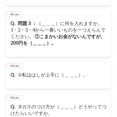
26
45 sec
Q.
問題３：
（＿＿＿）に何を入れますか。
1・2・3・4から一番いいものを一つえらんで
ください。
①こまかいお金がないんですが、
200円を（＿＿＿）。
27
30 sec
Q.
②私ははしが上手に（＿＿＿）。
28
30 sec
Q.
③ガスのつけ方が（＿＿＿）どうやってつ
けたらいいですか。