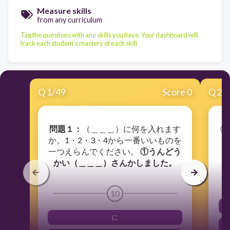
Measure skills
from any curriculum
Tag the questions with any skills you have. Your dashboard will
track each student's mastery of each skill.
Q
1
/
49
Score 0
Q
2
/
問題１：
（＿＿＿）に何を入れます
②
か。1・2・3・4から一番いいものを
一つえらんでください。
①うんどう
かい（＿＿＿）さんかしました。
10
に