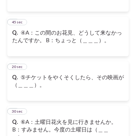
29
45 sec
Q.
④A：この間のお花見、どうして来なかっ
たんですか。 B：ちょっと（＿＿＿）。
30
20 sec
Q.
⑤チケットをやくそくしたら、その映画が
（＿＿＿）。
31
30 sec
Q.
⑥A：土曜日花火を見に行きませんか。
B：すみません。今度の土曜日は（＿＿