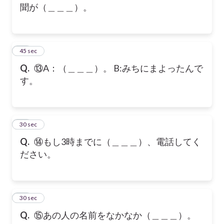
聞が（＿＿＿）。
38
45 sec
Q.
⑬A：（＿＿＿）。 B:みちにまよったんで
す。
39
30 sec
Q.
⑭もし3時までに（＿＿＿）、電話してく
ださい。
40
30 sec
Q.
⑮あの人の名前をなかなか（＿＿＿）。