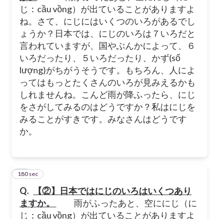
じ：cầu vồng）が出ていることがありますよ
ね。さて、にじにはいくつのいろがあるでし
ょうか？日本では、にじのいろは７いろだと
言われていますが、国やぶんかによって、６
いろだったり、５いろだったり、かず(số
lượng)がちがうそうです。もちろん、人によ
ってはもっとたくさんのいろが見みえるかも
しれませんね。こんど雨が降ふったら、にじ
をさがしてみるのはどうですか？私はにじを
みることがすきです。みなさんはどうです
か。
180 sec
47
Q.
【②】日本ではにじのいろはいくつあり
ますか。
雨がふったあと、空ににじ（に
じ：cầu vồng）が出ていることがありますよ