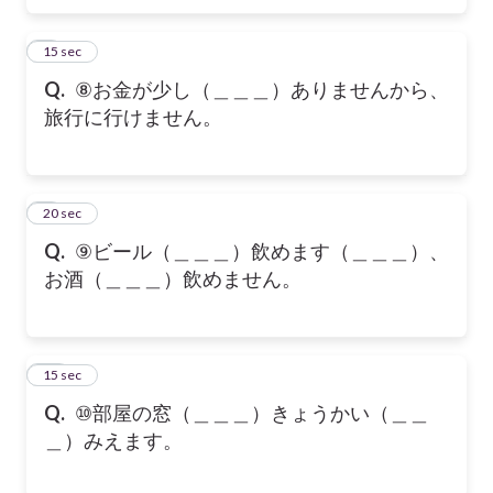
8
15 sec
Q.
⑧お金が少し（＿＿＿）ありませんから、
旅行に行けません。
9
20 sec
Q.
⑨ビール（＿＿＿）飲めます（＿＿＿）、
お酒（＿＿＿）飲めません。
10
15 sec
Q.
⑩部屋の窓（＿＿＿）きょうかい（＿＿
＿）みえます。