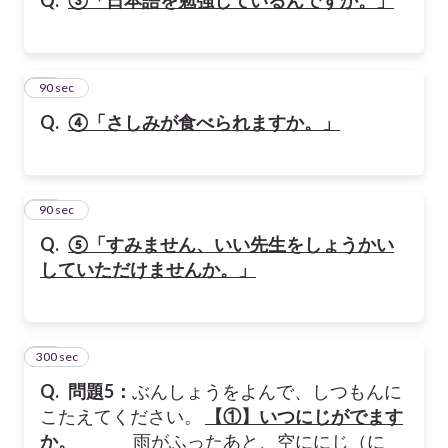
44
90 sec
Q.
④「さしみが食べられますか。」
45
90 sec
Q.
⑤「すみません、いい先生をしょうかい
していただけませんか。」
300 sec
46
Q.
問題5：
ぶんしょうをよんで、しつもんに
こたえてください。
【①】いつにじがでます
か。
雨がふったあと、空ににじ（に