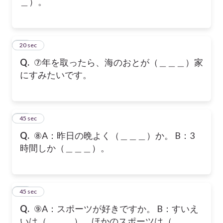
＿）。
32
20 sec
Q.
⑦年を取ったら、海のおとが（＿＿＿）家
にすみたいです。
33
45 sec
Q.
⑧A：昨日の晩よく（＿＿＿）か。 B：3
時間しか（＿＿＿）。
34
45 sec
Q.
⑨A：スポーツが好きですか。 B：すいえ
いは（＿＿＿）、ほかのスポーツは（＿＿