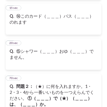
14
15 sec
Q.
⑭このカード（＿＿＿）バス（＿＿＿）
のれます
15
20 sec
Q.
⑮シャワー（＿＿＿）おゆ（＿＿＿）で
ません。
16
70 sec
Q.
問題２：
（★）に何を入れますか。1・
2・3・4から一番いいものを一つえらんでく
ださい。
①（＿＿＿）で（★）（＿＿＿）
は、（＿＿＿）か。