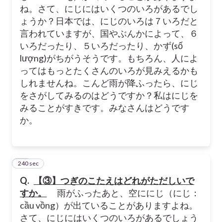
ね。さて、にじにはいくつのいろがあるでし
ょうか？日本では、にじのいろは７いろだと
言われていますが、国やぶんかによって、６
いろだったり、５いろだったり、かず(số
lượng)がちがうそうです。もちろん、人によ
ってはもっとたくさんのいろが見みえるかも
しれませんね。こんど雨が降ふったら、にじ
をさがしてみるのはどうですか？私はにじを
みることがすきです。みなさんはどうです
か。
240 sec
48
Q.
【③】つぎのこたえはどれがただしいで
すか。
雨がふったあと、空ににじ（にじ：
cầu vồng）が出ていることがありますよね。
さて、にじにはいくつのいろがあるでしょう