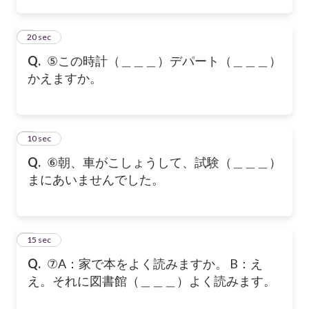
5
20 sec
Q.
⑤この時計（＿＿＿）デパート（＿＿＿）
かえますか。
6
10 sec
Q.
⑥朝、車がこしょうして、試験（＿＿＿）
まにあいませんでした。
7
15 sec
Q.
⑦A：家で本をよく読みますか。 B：え
え。それに図書館（＿＿＿）よく読みます。