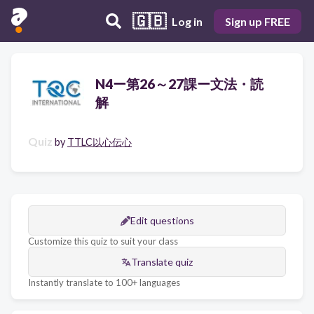
🇬🇧
Log in
Sign up FREE
N4ー第26～27課ー文法・読
解
Quiz
by
TTLC以心伝心
Edit questions
Customize this quiz to suit your class
Translate quiz
Instantly translate to 100+ languages