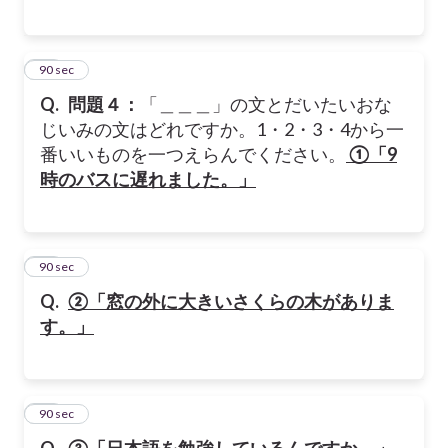
41
90 sec
Q.
問題４：
「＿＿＿」の文とだいたいおな
じいみの文はどれですか。1・2・3・4から一
番いいものを一つえらんでください。
①「9
時のバスに遅れました。」
42
90 sec
Q.
②「窓の外に大きいさくらの木がありま
す。」
43
90 sec
Q.
③「日本語を勉強しているんですか。」