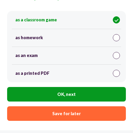
as a classroom game
as homework
as an exam
as a printed PDF
OK, next
Save for later