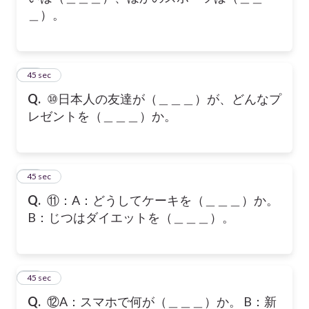
＿）。
35
45 sec
Q.
⑩日本人の友達が（＿＿＿）が、どんなプ
レゼントを（＿＿＿）か。
36
45 sec
Q.
⑪：A：どうしてケーキを（＿＿＿）か。
B：じつはダイエットを（＿＿＿）。
37
45 sec
Q.
⑫A：スマホで何が（＿＿＿）か。 B：新