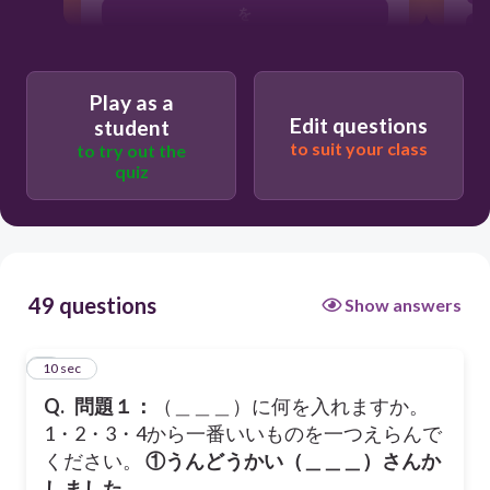
を
が
で
Play as a
Edit questions
student
to suit your class
to try out the
quiz
49 questions
Show answers
1
10 sec
Q.
問題１：
（＿＿＿）に何を入れますか。
1・2・3・4から一番いいものを一つえらんで
ください。
①うんどうかい（＿＿＿）さんか
しました。