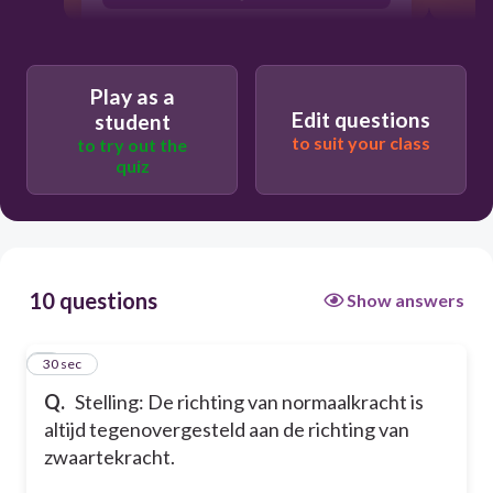
Play as a
Edit questions
student
to suit your class
to try out the
quiz
10 questions
Show answers
1
30 sec
Q.
Stelling: De richting van normaalkracht is
altijd tegenovergesteld aan de richting van
zwaartekracht.