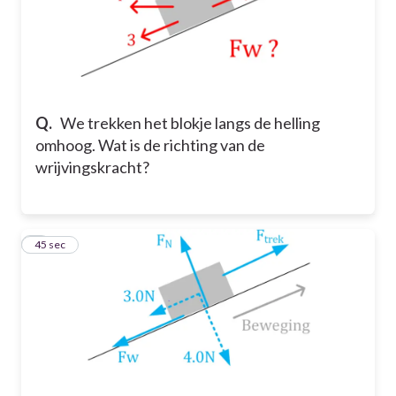
Q.
We trekken het blokje langs de helling
omhoog. Wat is de richting van de
wrijvingskracht?
6
45 sec