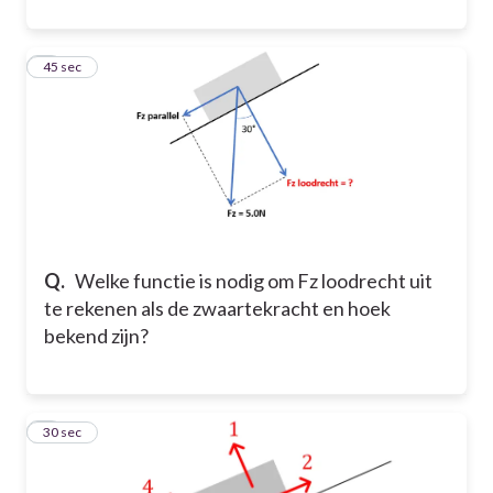
4
45 sec
Q.
Welke functie is nodig om Fz loodrecht uit
te rekenen als de zwaartekracht en hoek
bekend zijn?
5
30 sec