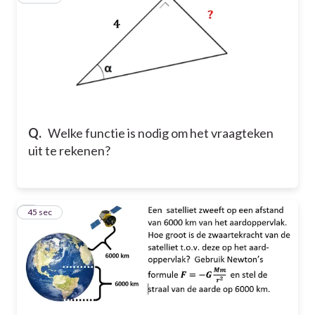
Q.
Welke functie is nodig om het vraagteken
uit te rekenen?
9
45 sec