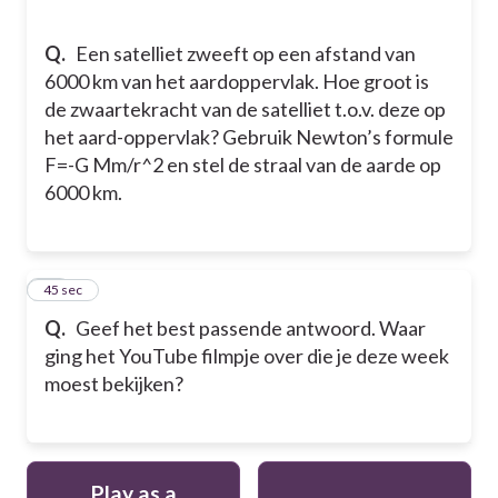
Q.
Een satelliet zweeft op een afstand van
6000 km van het aardoppervlak. Hoe groot is
de zwaartekracht van de satelliet t.o.v. deze op
het aard-oppervlak? Gebruik Newton’s formule
F=-G Mm/r^2 en stel de straal van de aarde op
6000 km.
10
45 sec
Q.
Geef het best passende antwoord. Waar
ging het YouTube filmpje over die je deze week
moest bekijken?
Play as a