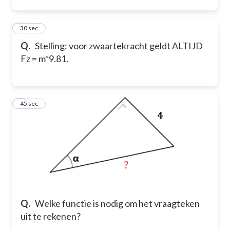
2
30 sec
Q.
Stelling: voor zwaartekracht geldt ALTIJD
Fz = m*9.81.
3
45 sec
Q.
Welke functie is nodig om het vraagteken
uit te rekenen?