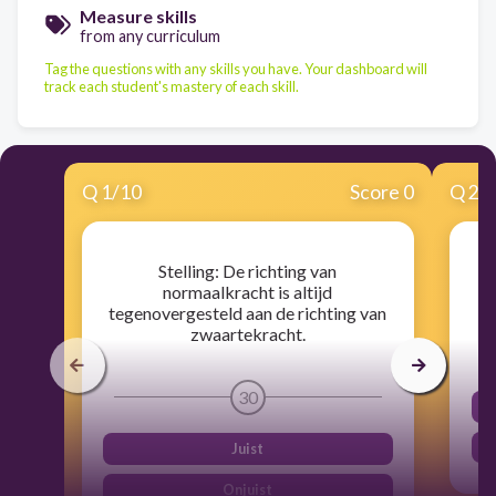
Measure skills
from any curriculum
Tag the questions with any skills you have. Your dashboard will
track each student's mastery of each skill.
Q
1
/
10
Score 0
Q
2
/
Stelling: De richting van
S
normaalkracht is altijd
tegenovergesteld aan de richting van
zwaartekracht.
30
Juist
Onjuist