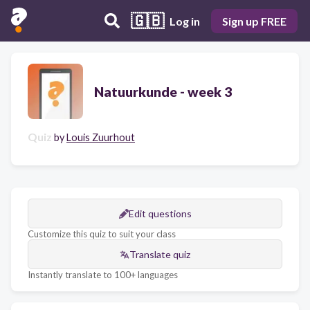
🇬🇧
Log in
Sign up FREE
Natuurkunde - week 3
Quiz
by
Louis Zuurhout
Edit questions
Customize this quiz to suit your class
Translate quiz
Instantly translate to 100+ languages