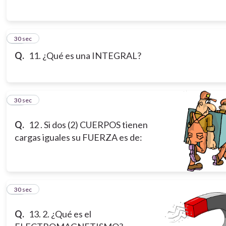
11
30 sec
Q.
11. ¿Qué es una INTEGRAL?
12
30 sec
Q.
12 . Si dos (2) CUERPOS tienen
cargas iguales su FUERZA es de:
13
30 sec
Q.
13. 2. ¿Qué es el