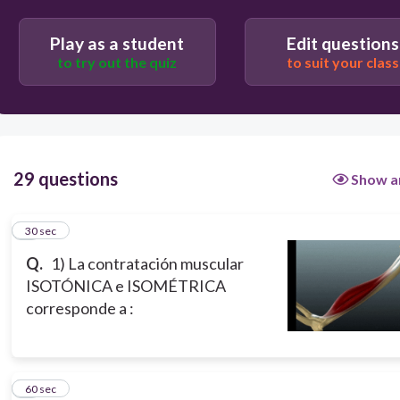
con movilidad absoluta
A) isotónica: sin movilidad e isométrica: con
Play as a student
Edit questions
movilidad
to try out the quiz
to suit your class
B) isotónica: con movilidad e isométrica: sin
movilidad
D) isotónica: sin movilidad reducida e isométrica:
sin movilidad absoluta
29 questions
Show a
1
30 sec
Q.
1) La contratación muscular
ISOTÓNICA e ISOMÉTRICA
corresponde a :
2
60 sec