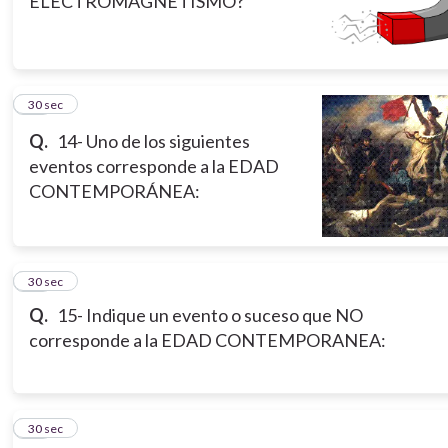
ELECTROMAGNETISMO?
14
30 sec
Q.
14- Uno de los siguientes
eventos corresponde a la EDAD
CONTEMPORÁNEA:
15
30 sec
Q.
15- Indique un evento o suceso que NO
corresponde a la EDAD CONTEMPORANEA:
16
30 sec