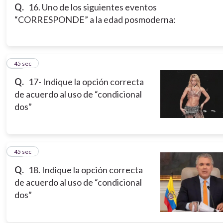
Q.
16. Uno de los siguientes eventos
“CORRESPONDE” a la edad posmoderna:
17
45 sec
Q.
17- Indique la opción correcta
de acuerdo al uso de “condicional
dos”
18
45 sec
Q.
18. Indique la opción correcta
de acuerdo al uso de “condicional
dos”