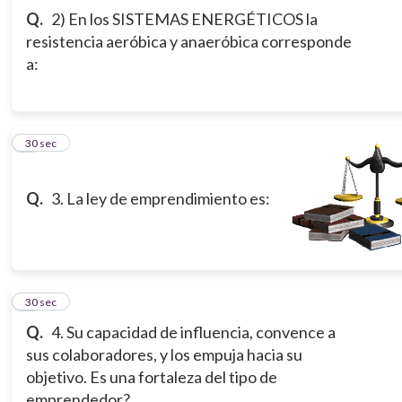
Q.
2) En los SISTEMAS ENERGÉTICOS la
resistencia aeróbica y anaeróbica corresponde
a:
3
30 sec
Q.
3. La ley de emprendimiento es:
4
30 sec
Q.
4. Su capacidad de influencia, convence a
sus colaboradores, y los empuja hacia su
objetivo. Es una fortaleza del tipo de
emprendedor?