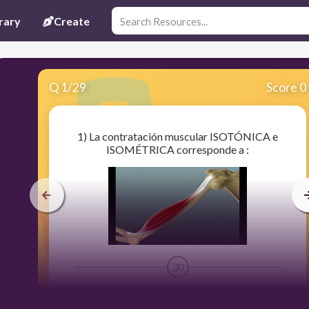
rary
Create
Q
1
/
29
Score 0
1) La contratación muscular ISOTÓNICA e
ISOMÉTRICA corresponde a :
30
C) isotónica: con movilidad reducida e isométrica: