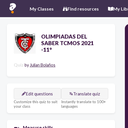
My Classes
Find resources
My Lib
OLIMPIADAS DEL
SABER TCMOS 2021
-11°
Quiz
by
Julian Bolaños
Edit questions
Translate quiz
Customize this quiz to suit
Instantly translate to 100+
your class
languages
Measure skills