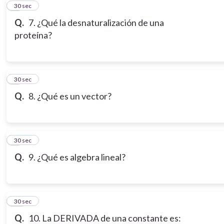
7
30 sec
Q.
7. ¿Qué la desnaturalización de una
proteína?
8
30 sec
Q.
8. ¿Qué es un vector?
9
30 sec
Q.
9. ¿Qué es algebra lineal?
10
30 sec
Q.
10. La DERIVADA de una constante es: