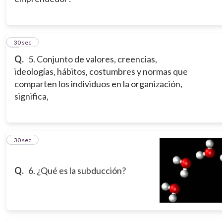
5
30 sec
Q.
5. Conjunto de valores, creencias,
ideologías, hábitos, costumbres y normas que
comparten los individuos en la organización,
significa,
6
30 sec
Q.
6. ¿Qué es la subducción?