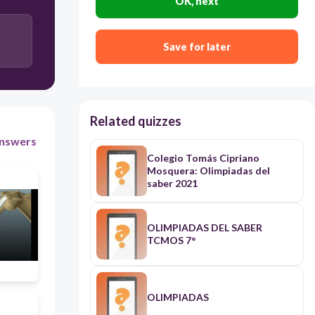
OK, next
D) Aeróbica: consumo de grasa a alta intensidad
Anaeróbica: consumo de glucosa a baja intensidad
Save for later
Related quizzes
nswers
Colegio Tomás Cipriano
Mosquera: Olimpiadas del
saber 2021
OLIMPIADAS DEL SABER
TCMOS 7°
OLIMPIADAS