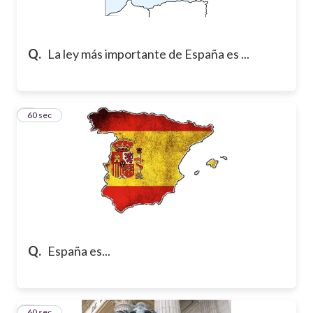
Q.
La ley más importante de España es ...
2
60 sec
Q.
España es...
3
60 sec