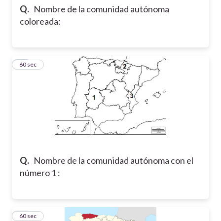
Q.
Nombre de la comunidad autónoma
coloreada:
22
60 sec
Q.
Nombre de la comunidad autónoma con el
número 1 :
23
60 sec