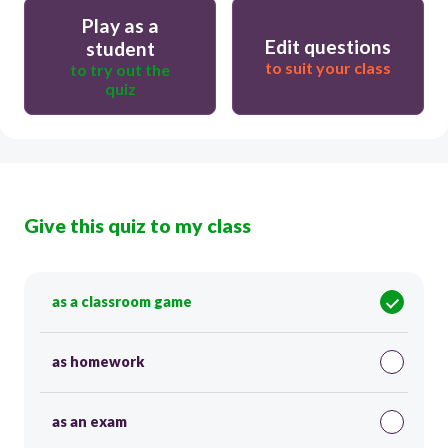
Play as a
Edit questions
student
to suit your class
to try out the
quiz
Give this quiz to my class
as a classroom game
as homework
as an exam