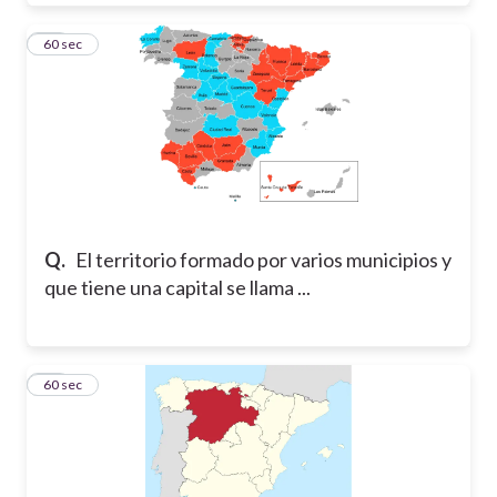
11
60 sec
Q.
El territorio formado por varios municipios y
que tiene una capital se llama ...
12
60 sec