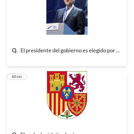
Q.
El presidente del gobierno es elegido por ...
7
60 sec