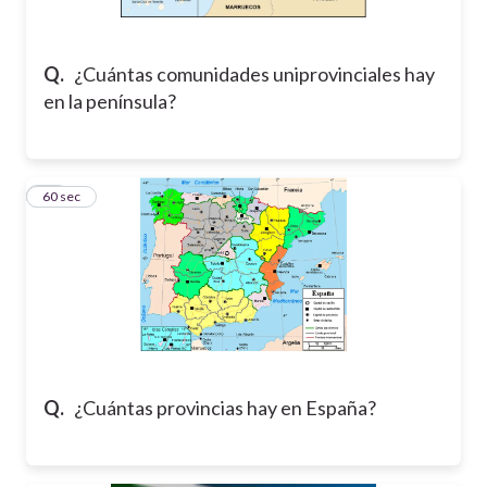
Q.
¿Cuántas comunidades uniprovinciales hay
en la península?
16
60 sec
Q.
¿Cuántas provincias hay en España?