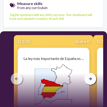
Measure skills
from any curriculum
Tag the questions with any skills you have. Your dashboard will
track each student's mastery of each skill.
Q
1
/
25
Score 0
Q
2
/
La ley más importante de España es ...