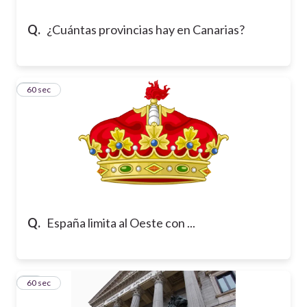
Q.
¿Cuántas provincias hay en Canarias?
19
60 sec
Q.
España limita al Oeste con ...
20
60 sec