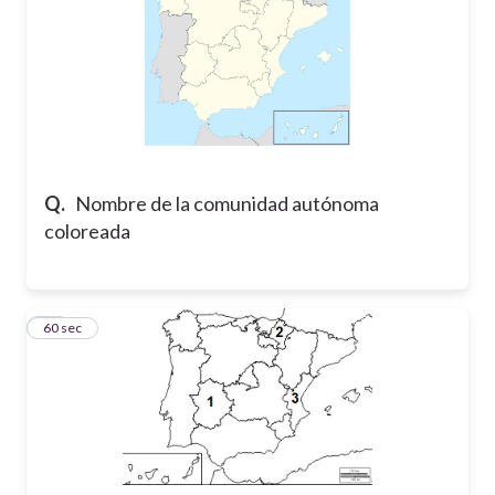
Q.
Nombre de la comunidad autónoma
coloreada
24
60 sec