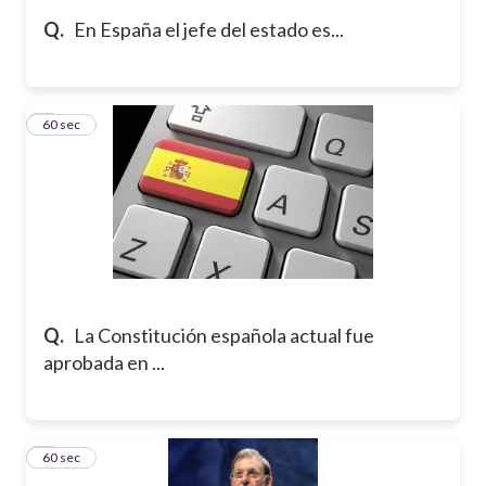
Q.
En España el jefe del estado es...
5
60 sec
Q.
La Constitución española actual fue
aprobada en ...
6
60 sec