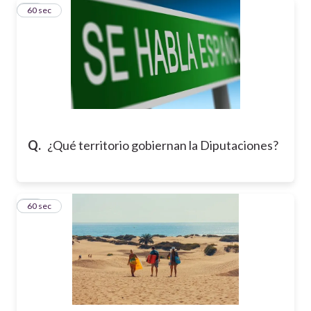
17
60 sec
Q.
¿Qué territorio gobiernan la Diputaciones?
18
60 sec