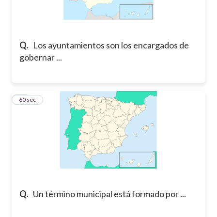
Q.
Los ayuntamientos son los encargados de
gobernar ...
13
60 sec
Q.
Un término municipal está formado por ...