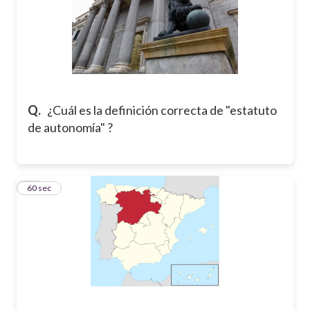
Q.
¿Cuál es la definición correcta de "estatuto
de autonomía" ?
21
60 sec