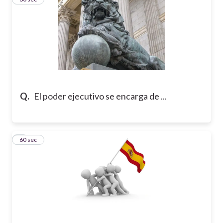
Q.
El poder ejecutivo se encarga de ...
4
60 sec