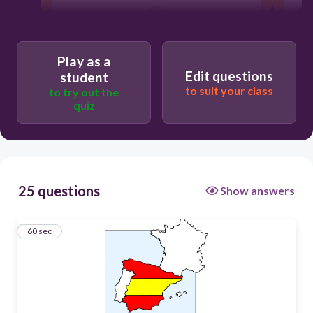
60
el poder legislativo
Play as a
Edit questions
student
la ley de educación
to suit your class
to try out the
la Constitución
quiz
el poder judicial
25 questions
Show answers
1
60 sec