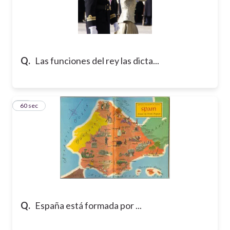
Q.
Las funciones del rey las dicta...
10
60 sec
Q.
España está formada por ...