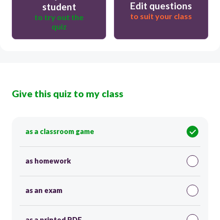
Edit questions
student
to suit your class
to try out the
quiz
Give this quiz to my class
as a classroom game
as homework
as an exam
as a printed PDF