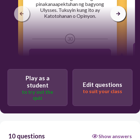
pinakanaapektuhan ng bagyong
Ulysses. Tukuyin kung ito ay
Katotohanan o Opinyon.
30
Opinyon
Katotohanan
Play as a
Edit questions
student
to suit your class
to try out the
quiz
10 questions
Show answers