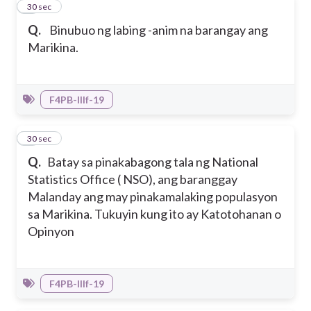
5
30 sec
Q.
Binubuo ng labing -anim na barangay ang
Marikina.
F4PB-IIIf-19
6
30 sec
Q.
Batay sa pinakabagong tala ng National
Statistics Office ( NSO), ang baranggay
Malanday ang may pinakamalaking populasyon
sa Marikina. Tukuyin kung ito ay Katotohanan o
Opinyon
F4PB-IIIf-19