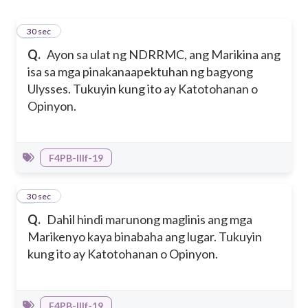
1
30 sec
Q.
Ayon sa ulat ng NDRRMC, ang Marikina ang
isa sa mga pinakanaapektuhan ng bagyong
Ulysses. Tukuyin kung ito ay Katotohanan o
Opinyon.
F4PB-IIIf-19
2
30 sec
Q.
Dahil hindi marunong maglinis ang mga
Marikenyo kaya binabaha ang lugar. Tukuyin
kung ito ay Katotohanan o Opinyon.
F4PB-IIIf-19