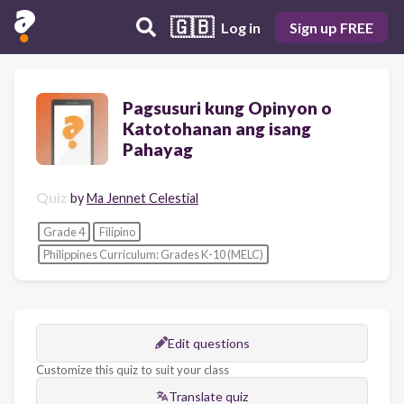
🇬🇧
Log in
Sign up FREE
Pagsusuri kung Opinyon o
Katotohanan ang isang
Pahayag
Quiz
by
Ma Jennet Celestial
Grade 4
Filipino
Philippines Curriculum: Grades K-10 (MELC)
Edit questions
Customize this quiz to suit your class
Translate quiz