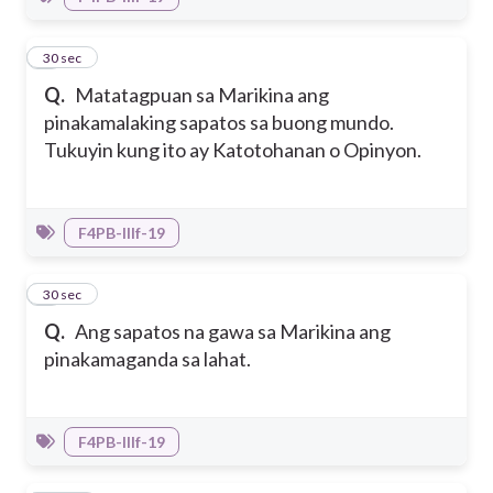
3
30 sec
Q.
Matatagpuan sa Marikina ang
pinakamalaking sapatos sa buong mundo.
Tukuyin kung ito ay Katotohanan o Opinyon.
F4PB-IIIf-19
4
30 sec
Q.
Ang sapatos na gawa sa Marikina ang
pinakamaganda sa lahat.
F4PB-IIIf-19