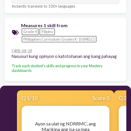
Instantly translate to 100+ languages
Measures 1 skill from
Grade 4
Filipino
Philippines Curriculum: Grades K-10 (MELC)
F4PB-IIIf-19
Nasusuri kung opinyon o katotohanan ang isang pahayag
Track each student's skills and progress in your Mastery
dashboards
Q
1
/
10
Score 0
Q
2
/
​Ayon sa ulat ng NDRRMC, ang
​
Marikina ang isa sa mga
m