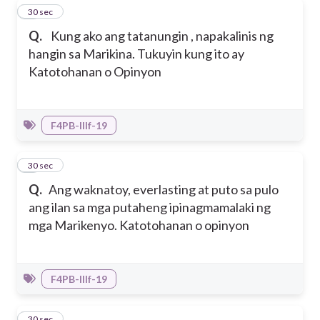
7
30 sec
Q.
Kung ako ang tatanungin , napakalinis ng
hangin sa Marikina. Tukuyin kung ito ay
Katotohanan o Opinyon
F4PB-IIIf-19
8
30 sec
Q.
Ang waknatoy, everlasting at puto sa pulo
ang ilan sa mga putaheng ipinagmamalaki ng
mga Marikenyo. Katotohanan o opinyon
F4PB-IIIf-19
9
30 sec