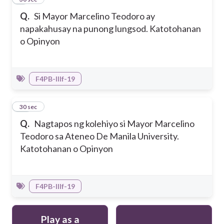
Q.
Si Mayor Marcelino Teodoro ay
napakahusay na punong lungsod. Katotohanan
o Opinyon
F4PB-IIIf-19
10
30 sec
Q.
Nagtapos ng kolehiyo si Mayor Marcelino
Teodoro sa Ateneo De Manila University.
Katotohanan o Opinyon
F4PB-IIIf-19
Play as a