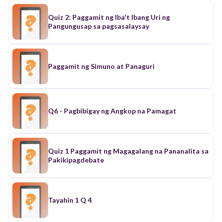
Quiz 2: Paggamit ng Iba't Ibang Uri ng
Pangungusap sa pagsasalaysay
Paggamit ng Simuno at Panaguri
Q6 - Pagbibigay ng Angkop na Pamagat
Quiz 1 Paggamit ng Magagalang na Pananalita sa
Pakikipagdebate
Tayahin 1 Q 4