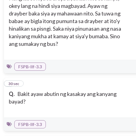
okey lang na hindi siya magbayad. Ayaw ng
drayber baka siya ay mahawaan nito. Sa tuwa ng
babae ay bigla itong pumunta sa drayber at ito'y
hinalikan sa pisngi. Saka niya pinunasan ang nasa
kaniyang mukha at kamay at siya'y bumaba. Sino
ang sumakay ng bus?
F5PB-IIf-3.3
2
30 sec
Q.
Bakit ayaw abutin ng kasakay ang kanyang
bayad?
F5PB-IIf-3.3