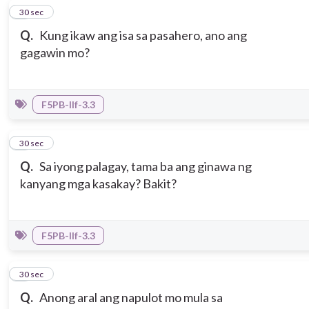
3
30 sec
Q.
Kung ikaw ang isa sa pasahero, ano ang
gagawin mo?
F5PB-IIf-3.3
4
30 sec
Q.
Sa iyong palagay, tama ba ang ginawa ng
kanyang mga kasakay? Bakit?
F5PB-IIf-3.3
5
30 sec
Q.
Anong aral ang napulot mo mula sa