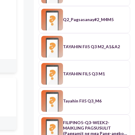
Q2_Pagsasanay#2_M4M5
TAYAHIN Fil5 Q3 M2_A1&A2
TAYAHIN FIL5 Q3 M1
Tayahin Fil5 Q3_M6
FILIPINO5-Q3-WEEK2-
MAIKLING PAGSUSULIT
(Paggamit ng mga Pang-angkop