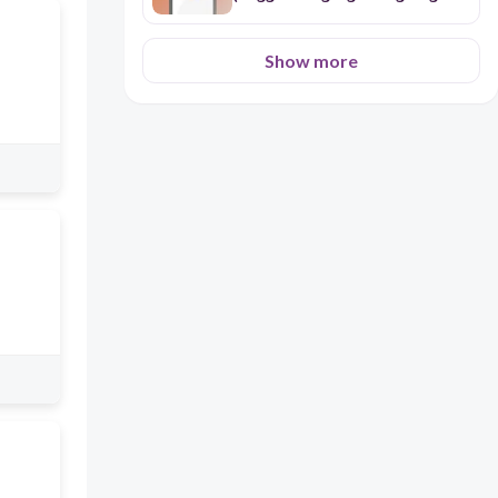
at Pagsunod-sunod ng mg
Pangyayari)
Show more