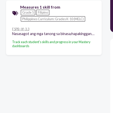
Measures 1 skill from
Grade 5
Filipino
Philippines Curriculum: Grades K-10 (MELC)
F5PB-IIf-3.3
Nasasagot ang mga tanong sa binasa/napakinggang talaarawan, journal at anekdota
Track each student's skills and progress in your Mastery
dashboards