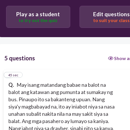
45
Play as a student
Edit questions
to try out the quiz
to suit your class
isang babae
isang matandang babae
isang ale
5 questions
Show a
1
45 sec
Q.
May isang matandang babae na balot na
balot ang katawan ang pumunta at sumakay ng
bus. Pinaupo ito sa bakanteng upuan. Nang
siya'y magbabayad na, ito ay iniabot niya sa nasa
unahan subalit nakita nila na may sakit siya sa
balat. Ang mga pasahero ay lumayo sa kaniya.
Nang iabot niya sa drayber, sinabi nito sa kanya,