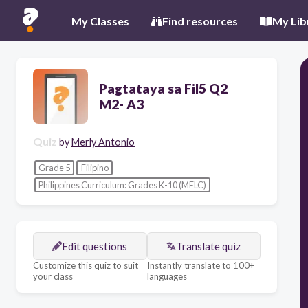
My Classes
Find resources
My Lib
Pagtataya sa Fil5 Q2
M2- A3
Quiz
by
Merly Antonio
Grade 5
Filipino
Philippines Curriculum: Grades K-10 (MELC)
Edit questions
Translate quiz
Customize this quiz to suit
Instantly translate to 100+
your class
languages