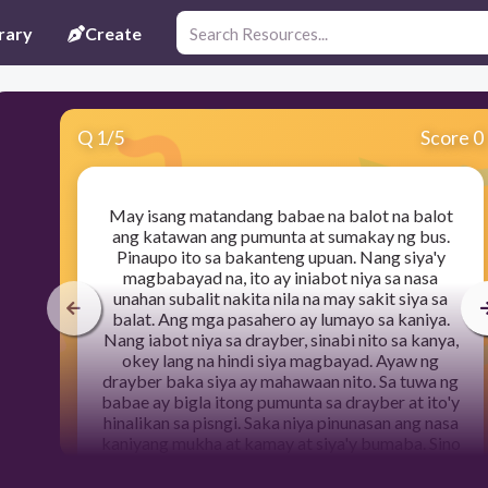
rary
Create
Q
1
/
5
Score 0
May isang matandang babae na balot na balot
ang katawan ang pumunta at sumakay ng bus.
Pinaupo ito sa bakanteng upuan. Nang siya'y
magbabayad na, ito ay iniabot niya sa nasa
unahan subalit nakita nila na may sakit siya sa
balat. Ang mga pasahero ay lumayo sa kaniya.
Nang iabot niya sa drayber, sinabi nito sa kanya,
okey lang na hindi siya magbayad. Ayaw ng
drayber baka siya ay mahawaan nito. Sa tuwa ng
babae ay bigla itong pumunta sa drayber at ito'y
hinalikan sa pisngi. Saka niya pinunasan ang nasa
kaniyang mukha at kamay at siya'y bumaba. Sino
ang sumakay ng bus?