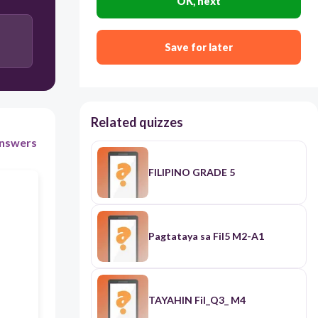
OK, next
Save for later
Related quizzes
nswers
FILIPINO GRADE 5
Pagtataya sa Fil5 M2-A1
TAYAHIN Fil_Q3_ M4