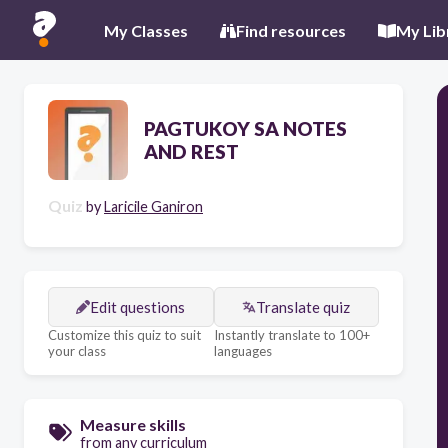
My Classes
Find resources
My Lib
PAGTUKOY SA NOTES
AND REST
Quiz
by
Laricile Ganiron
Edit questions
Translate quiz
Customize this quiz to suit
Instantly translate to 100+
your class
languages
Measure skills
from any curriculum