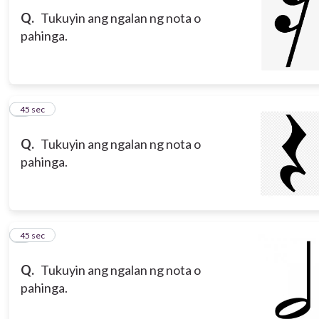
Q.
Tukuyin ang ngalan ng nota o
pahinga.
8
45 sec
Q.
Tukuyin ang ngalan ng nota o
pahinga.
9
45 sec
Q.
Tukuyin ang ngalan ng nota o
pahinga.