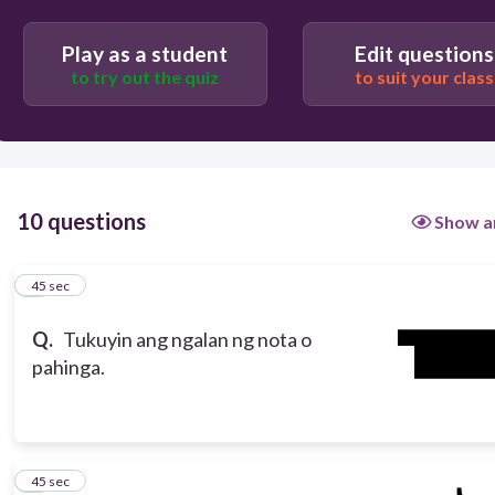
Play as a student
Edit questions
QUARTER REST
to try out the quiz
to suit your class
HALF REST
EIGHT REST
10 questions
Show a
WHOLE REST
1
45 sec
Q.
Tukuyin ang ngalan ng nota o
pahinga.
2
45 sec