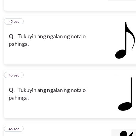
5
45 sec
Q.
Tukuyin ang ngalan ng nota o
pahinga.
6
45 sec
Q.
Tukuyin ang ngalan ng nota o
pahinga.
7
45 sec