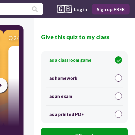
🇬🇧
Log in
Sign up FREE
Give this quiz to my class
Q
2
/
10
Score 0
as a classroom game
​Tukuyin ang ngalan ng nota o pahinga.
as homework
as an exam
as a printed PDF
45