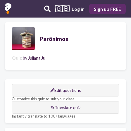
🇬🇧
Log in
Sign up FREE
Parônimos
Quiz
by
Juliana Ju
Edit questions
Customize this quiz to suit your class
Translate quiz
Instantly translate to 100+ languages