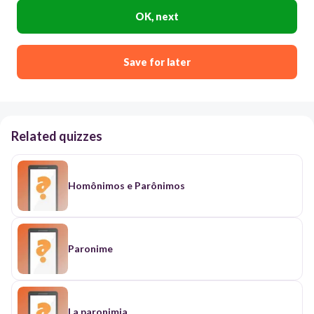
OK, next
Save for later
Related quizzes
Homônimos e Parônimos
Paronime
La paronimia