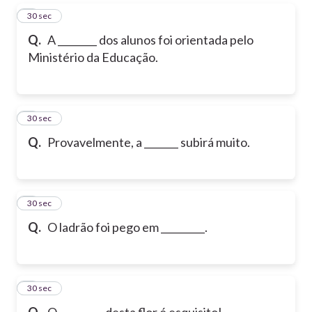
5
30 sec
Q.
A ________ dos alunos foi orientada pelo
Ministério da Educação.
6
30 sec
Q.
Provavelmente, a _______ subirá muito.
7
30 sec
Q.
O ladrão foi pego em _________.
8
30 sec
Q.
O _________ desta flor é esquisito!