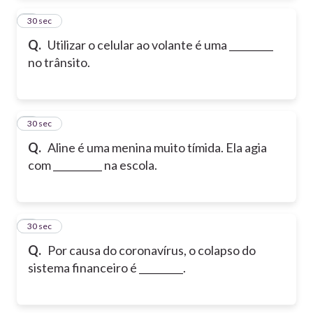
2
30 sec
Q.
Utilizar o celular ao volante é uma _________
no trânsito.
3
30 sec
Q.
Aline é uma menina muito tímida. Ela agia
com __________ na escola.
4
30 sec
Q.
Por causa do coronavírus, o colapso do
sistema financeiro é _________.