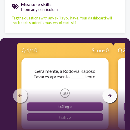
Measure skills
from any curriculum
Tag the questions with any skills you have. Your dashboard will
track each student's mastery of each skill.
Q
1
/
10
Score 0
Q
2
/
Geralmente, a Rodovia Raposo
Tavares apresenta ________ lento.
30
tráfego
tráfico