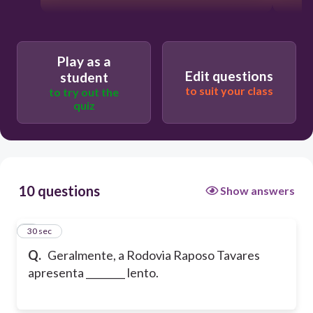
Play as a
Edit questions
student
to suit your class
to try out the
quiz
10 questions
Show answers
1
30 sec
Q.
Geralmente, a Rodovia Raposo Tavares
apresenta ________ lento.