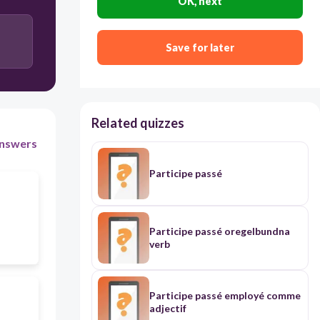
OK, next
Save for later
Related quizzes
nswers
Participe passé
Participe passé oregelbundna
verb
Participe passé employé comme
adjectif