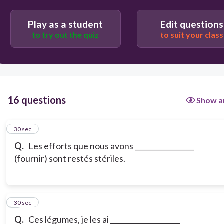
Play as a student
Edit questions
to try out the quiz
to suit your class
16 questions
Show a
1
30 sec
Q.
Les efforts que nous avons _________________
(fournir) sont restés stériles.
2
30 sec
Q.
Ces légumes, je les ai ____________________