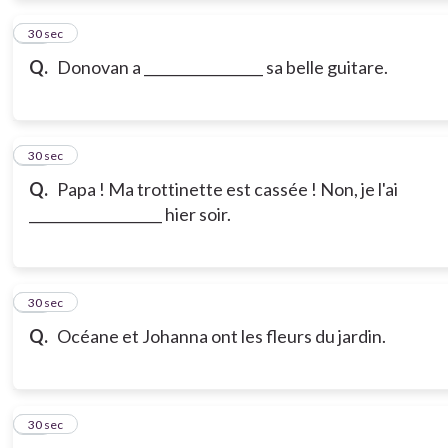
12
30 sec
Q.
Donovan a _________________ sa belle guitare.
13
30 sec
Q.
Papa ! Ma trottinette est cassée ! Non, je l'ai
___________________ hier soir.
14
30 sec
Q.
Océane et Johanna ont les fleurs du jardin.
15
30 sec