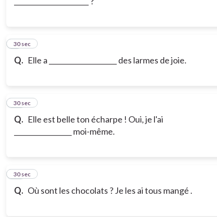
______________________ ?
9
30 sec
Q.
Elle a ____________________ des larmes de joie.
10
30 sec
Q.
Elle est belle ton écharpe ! Oui, je l'ai
_________________ moi-même.
11
30 sec
Q.
Où sont les chocolats ? Je les ai tous mangé .