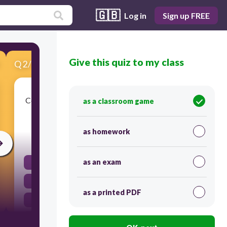
🇬🇧
Log in
Sign up FREE
Give this quiz to my class
Q
2
/
16
Score 0
Ces légumes, je les ai ____________________ (trouver)
as a classroom game
très frais.
as homework
30
as an exam
trouvé
trouvés
as a printed PDF
trouvées
trouvée