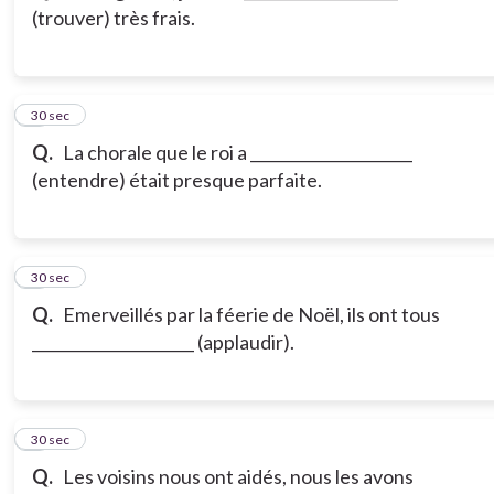
(trouver) très frais.
3
30 sec
Q.
La chorale que le roi a _____________________
(entendre) était presque parfaite.
4
30 sec
Q.
Emerveillés par la féerie de Noël, ils ont tous
_____________________ (applaudir).
5
30 sec
Q.
Les voisins nous ont aidés, nous les avons