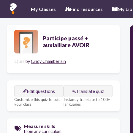
My Classes
Find resources
My Lib
Participe passé +
auxialliare AVOIR
Quiz
by
Cindy Chamberlain
Edit questions
Translate quiz
Customize this quiz to suit
Instantly translate to 100+
your class
languages
Measure skills
from any curriculum