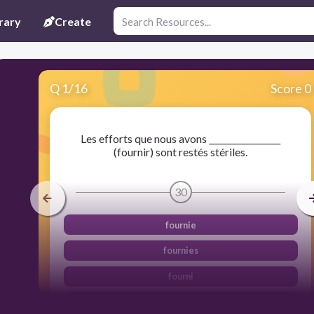
rary
Create
Q
1
/
16
Score 0
Les efforts que nous avons _________________
(fournir) sont restés stériles.
30
fournie
fournies
fourni
fournis