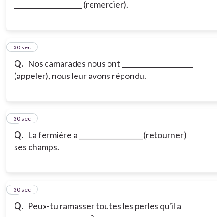
____________________ (remercier).
6
30 sec
Q.
Nos camarades nous ont _____________________
(appeler), nous leur avons répondu.
7
30 sec
Q.
La fermière a ___________________(retourner)
ses champs.
8
30 sec
Q.
Peux-tu ramasser toutes les perles qu'il a