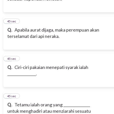
12
45 sec
Q.
Apabila aurat dijaga, maka perempuan akan
terselamat dari api neraka.
13
45 sec
Q.
Ciri-ciri pakaian menepati syarak ialah
________________.
14
45 sec
Q.
Tetamu ialah orang yang _______________
untuk menghadiri atau menziarahi sesuatu