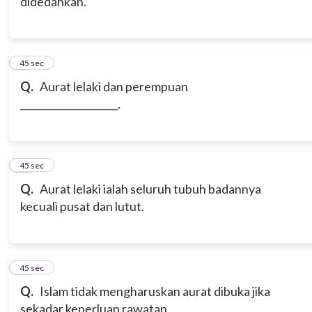
didedahkan.
9
45 sec
Q.
Aurat lelaki dan perempuan
____________________.
10
45 sec
Q.
Aurat lelaki ialah seluruh tubuh badannya
kecuali pusat dan lutut.
11
45 sec
Q.
Islam tidak mengharuskan aurat dibuka jika
sekadar keperluan rawatan.