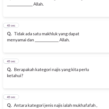
_______________ Allah.
3
45 sec
Q.
Tidak ada satu makhluk yang dapat
menyamai dan ______________ Allah.
4
45 sec
Q.
Berapakah kategori najis yang kita perlu
ketahui?
5
45 sec
Q.
Antara kategori jenis najis ialah mukhafafah ,