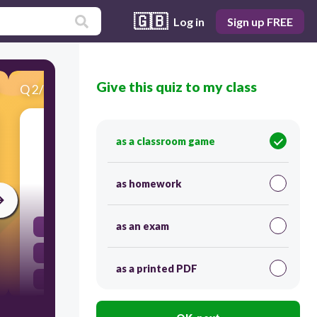
🇬🇧
Log in
Sign up FREE
Give this quiz to my class
Q
2
/
20
Score 0
Surah Al-Ikhlas menegaskan tentang
as a classroom game
_______________ Allah.
as homework
30
as an exam
kekecilan
keadilan
as a printed PDF
Keesaan
Kebesaran