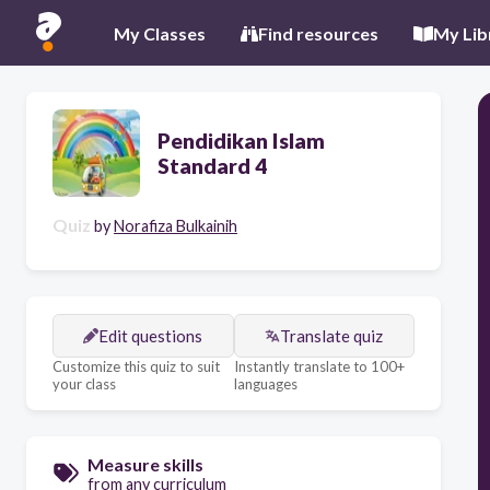
My Classes
Find resources
My Lib
Pendidikan Islam
Standard 4
Quiz
by
Norafiza Bulkainih
Edit questions
Translate quiz
Customize this quiz to suit
Instantly translate to 100+
your class
languages
Measure skills
from any curriculum