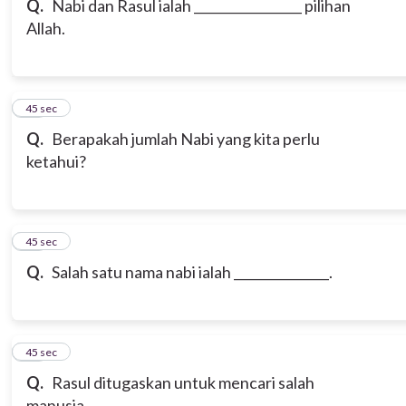
Q.
Nabi dan Rasul ialah _________________ pilihan
Allah.
18
45 sec
Q.
Berapakah jumlah Nabi yang kita perlu
ketahui?
19
45 sec
Q.
Salah satu nama nabi ialah _______________.
20
45 sec
Q.
Rasul ditugaskan untuk mencari salah
manusia.