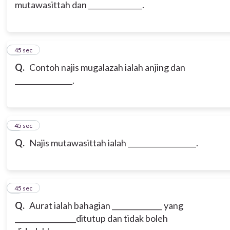
mutawasittah dan _______________.
6
45 sec
Q.
Contoh najis mugalazah ialah anjing dan
________________.
7
45 sec
Q.
Najis mutawasittah ialah ___________________.
8
45 sec
Q.
Aurat ialah bahagian ______________ yang
_________________ditutup dan tidak boleh