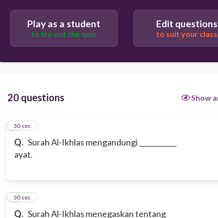
Play as a student
Edit questions
to try out the quiz
to suit your class
20 questions
Show a
1
30 sec
Q.
Surah Al-Ikhlas mengandungi ___________
ayat.
2
30 sec
Q.
Surah Al-Ikhlas menegaskan tentang