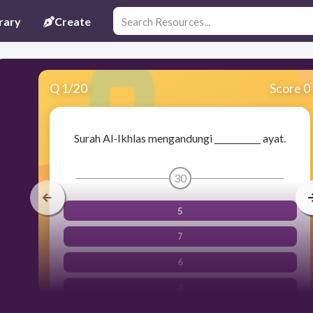
rary
Create
Q
1
/
20
Score 0
Surah Al-Ikhlas mengandungi ___________ ayat.
30
5
7
6
4