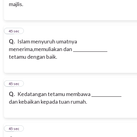
majlis.
15
45 sec
Q.
Islam menyuruh umatnya
menerima,memuliakan dan ________________
tetamu dengan baik.
16
45 sec
Q.
Kedatangan tetamu membawa ______________
dan kebaikan kepada tuan rumah.
17
45 sec