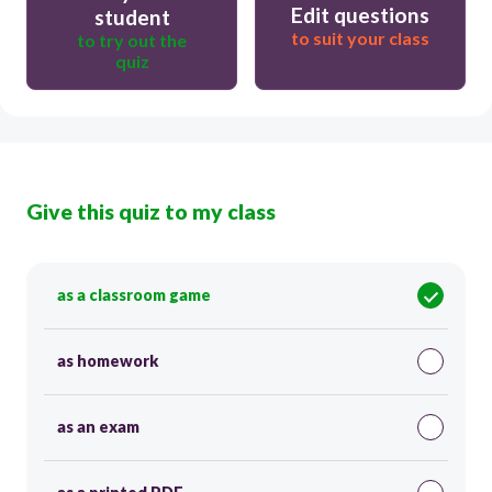
Edit questions
student
to suit your class
to try out the
quiz
Give this quiz to my class
as a classroom game
as homework
as an exam