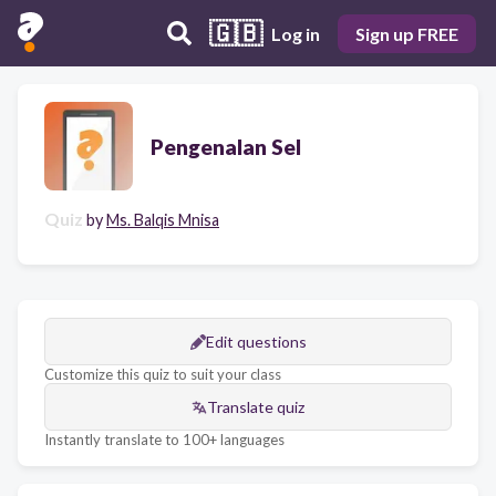
🇬🇧
Log in
Sign up FREE
Pengenalan Sel
Quiz
by
Ms. Balqis Mnisa
Edit questions
Customize this quiz to suit your class
Translate quiz
Instantly translate to 100+ languages