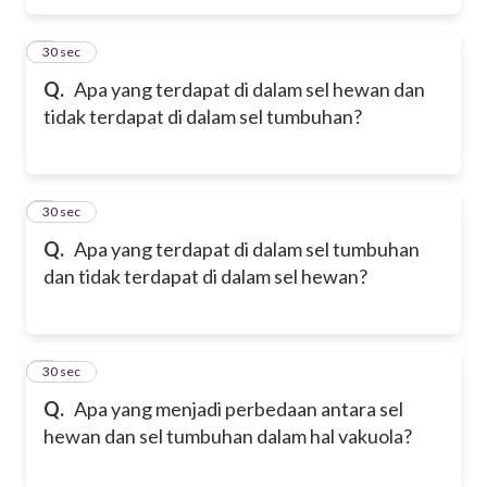
5
30 sec
Q.
Apa yang terdapat di dalam sel hewan dan
tidak terdapat di dalam sel tumbuhan?
6
30 sec
Q.
Apa yang terdapat di dalam sel tumbuhan
dan tidak terdapat di dalam sel hewan?
7
30 sec
Q.
Apa yang menjadi perbedaan antara sel
hewan dan sel tumbuhan dalam hal vakuola?