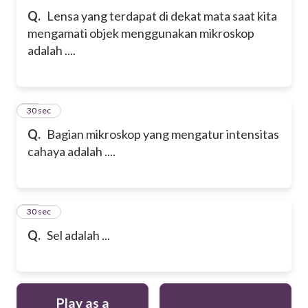
Q.
Lensa yang terdapat di dekat mata saat kita
mengamati objek menggunakan mikroskop
adalah ....
19
30 sec
Q.
Bagian mikroskop yang mengatur intensitas
cahaya adalah ....
20
30 sec
Q.
Sel adalah ...
Play as a