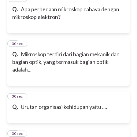
Q.
Apa perbedaan mikroskop cahaya dengan
mikroskop elektron?
16
30 sec
Q.
Mikroskop terdiri dari bagian mekanik dan
bagian optik, yang termasuk bagian optik
adalah...
17
30 sec
Q.
Urutan organisasi kehidupan yaitu ....
18
30 sec