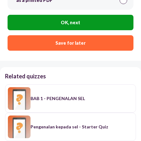
as a printed PDF
OK, next
Save for later
Related quizzes
BAB 1 - PENGENALAN SEL
Pengenalan kepada sel - Starter Quiz