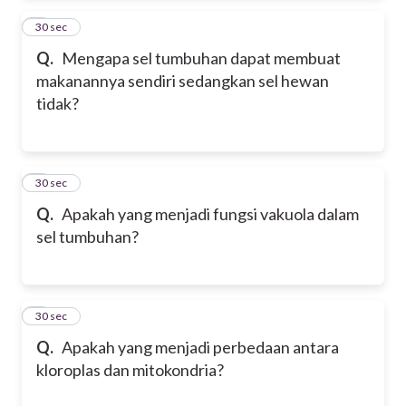
2
30 sec
Q.
Mengapa sel tumbuhan dapat membuat
makanannya sendiri sedangkan sel hewan
tidak?
3
30 sec
Q.
Apakah yang menjadi fungsi vakuola dalam
sel tumbuhan?
4
30 sec
Q.
Apakah yang menjadi perbedaan antara
kloroplas dan mitokondria?