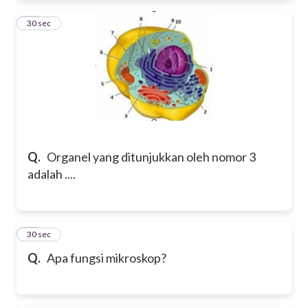
11
30 sec
Q.
Organel yang ditunjukkan oleh nomor 3
adalah ....
12
30 sec
Q.
Apa fungsi mikroskop?