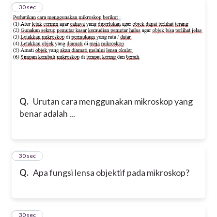
13
30 sec
Q.
Urutan cara menggunakan mikroskop yang
benar adalah ...
14
30 sec
Q.
Apa fungsi lensa objektif pada mikroskop?
15
30 sec