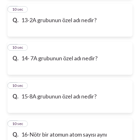
13
10 sec
Q.
13-2A grubunun özel adı nedir?
14
10 sec
Q.
14- 7A grubunun özel adı nedir?
15
10 sec
Q.
15-8A grubunun özel adı nedir?
16
10 sec
Q.
16-Nötr bir atomun atom sayısı aynı