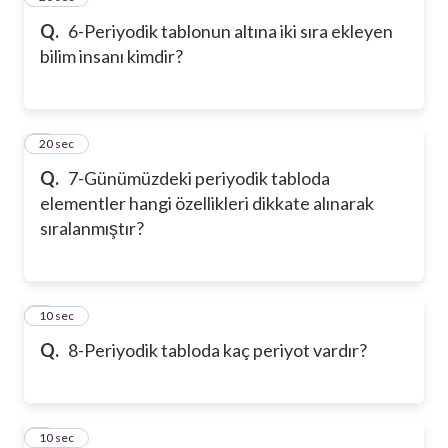
Q.
6-Periyodik tablonun altına iki sıra ekleyen
bilim insanı kimdir?
7
20 sec
Q.
7-Günümüzdeki periyodik tabloda
elementler hangi özellikleri dikkate alınarak
sıralanmıştır?
8
10 sec
Q.
8-Periyodik tabloda kaç periyot vardır?
9
10 sec