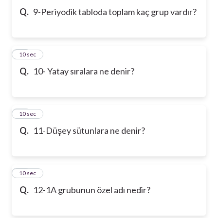
Q.
9-Periyodik tabloda toplam kaç grup vardır?
10
10 sec
Q.
10- Yatay sıralara ne denir?
11
10 sec
Q.
11-Düşey sütunlara ne denir?
12
10 sec
Q.
12-1A grubunun özel adı nedir?