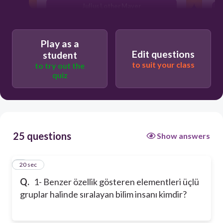
Julius Lother Mayer
Johann Wolfgang Döberaynır
Play as a
Edit questions
student
to suit your class
to try out the
quiz
25 questions
Show answers
1
20 sec
Q.
1- Benzer özellik gösteren elementleri üçlü
gruplar halinde sıralayan bilim insanı kimdir?