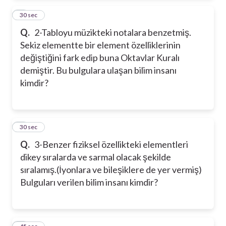
2
30 sec
Q.
2-Tabloyu müzikteki notalara benzetmiş.
Sekiz elementte bir element özelliklerinin
değiştiğini fark edip buna Oktavlar Kuralı
demiştir. Bu bulgulara ulaşan bilim insanı
kimdir?
3
30 sec
Q.
3-Benzer fiziksel özellikteki elementleri
dikey sıralarda ve sarmal olacak şekilde
sıralamış.(İyonlara ve bileşiklere de yer vermiş)
Bulguları verilen bilim insanı kimdir?