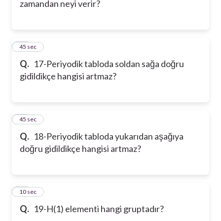
zamandan neyi verir?
17
45 sec
Q.
17-Periyodik tabloda soldan sağa doğru
gidildikçe hangisi artmaz?
18
45 sec
Q.
18-Periyodik tabloda yukarıdan aşağıya
doğru gidildikçe hangisi artmaz?
19
10 sec
Q.
19-H(1) elementi hangi gruptadır?