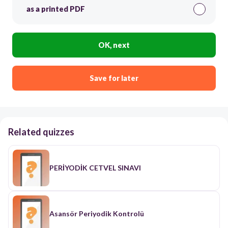
as a printed PDF
OK, next
Save for later
Related quizzes
PERİYODİK CETVEL SINAVI
Asansör Periyodik Kontrolü