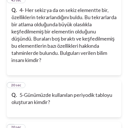
4
45 sec
Q.
4- Her sekiz ya da on sekiz elementte bir,
özelliklerin tekrarlandığını buldu. Bu tekrarlarda
bir atlama olduğunda büyük olasılıkla
keşfedilmemiş bir elementin olduğunu
düşündü. Buraları boş bıraktı ve keşfedilmemiş
bu elementlerin bazı özellikleri hakkında
tahminlerde bulundu. Bulguları verilen bilim
insanı kimdir?
5
20 sec
Q.
5-Günümüzde kullanılan periyodik tabloyu
oluşturan kimdir?
6
20 sec