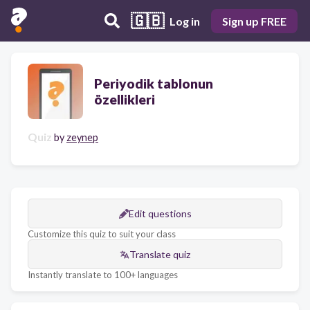
🇬🇧
Log in
Sign up FREE
Periyodik tablonun
özellikleri
Quiz
by
zeynep
Edit questions
Customize this quiz to suit your class
Translate quiz
Instantly translate to 100+ languages