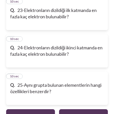
23
10 sec
Q.
23-Elektronların dizildiği ilk katmanda en
fazla kaç elektron bulunabilir?
24
10 sec
Q.
24-Elektronların dizildiği ikinci katmanda en
fazla kaç elektron bulunabilir?
25
10 sec
Q.
25-Aynı grupta bulunan elementlerin hangi
özellikleri benzerdir?