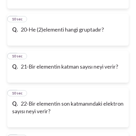
20
10 sec
Q.
20-He (2)elementi hangi gruptadır?
21
10 sec
Q.
21-Bir elementin katman sayısı neyi verir?
22
10 sec
Q.
22-Bir elementin son katmanındaki elektron
sayısı neyi verir?