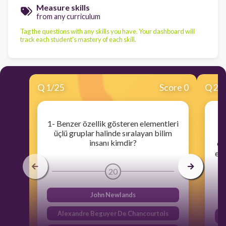
Measure skills
from any curriculum
Tag the questions with any skills you have. Your dashboard will
track each student's mastery of each skill.
Q
1
/
25
Score 0
Q
2
/
1- Benzer özellik gösteren elementleri
üçlü gruplar halinde sıralayan bilim
insanı kimdir?
el
edi
bu
20
John Newlands
Alexandre Beguyer De Chancourtois