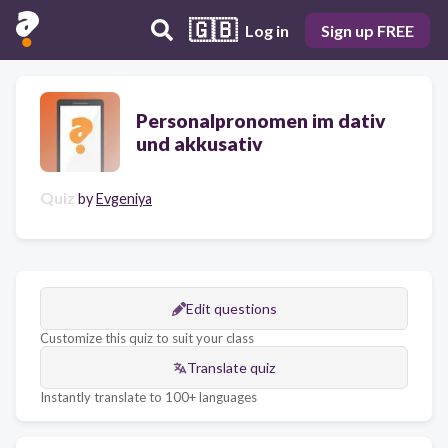
🇬🇧
Log in
Sign up FREE
Personalpronomen im dativ
und akkusativ
Quiz
by
Evgeniya
Edit questions
Customize this quiz to suit your class
Translate quiz
Instantly translate to 100+ languages