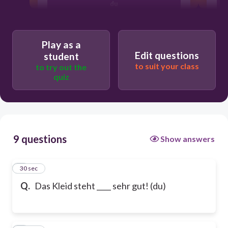
du
dir
Play as a
Edit questions
student
to suit your class
to try out the
quiz
9 questions
Show answers
1
30 sec
Q.
Das Kleid steht ____ sehr gut! (du)