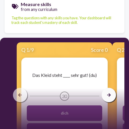
Measure skills
from any curriculum
Tag the questions with any skills you have. Your dashboard will
track each student's mastery of each skill.
Q
1
/
9
Score 0
Q
2
/
​Das Kleid steht ____ sehr gut! (du)
30
dich