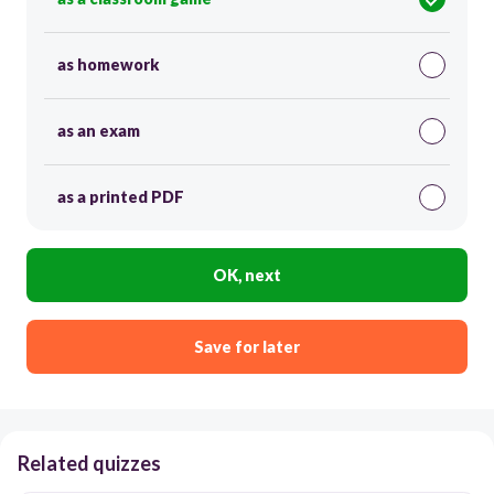
as homework
as an exam
as a printed PDF
OK, next
Save for later
Related quizzes