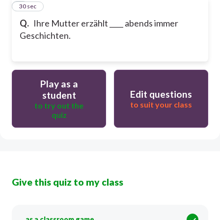
9
30 sec
Q.
Ihre Mutter erzählt ____ abends immer
Geschichten.
Play as a
Edit questions
student
to suit your class
to try out the
quiz
Give this quiz to my class
as a classroom game