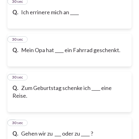
2
30 sec
Q.
Ich errinere mich an ____
3
30 sec
Q.
Mein Opa hat ____ ein Fahrrad geschenkt.
4
30 sec
Q.
Zum Geburtstag schenke ich ____ eine
Reise.
5
30 sec
Q.
Gehen wir zu ___ oder zu ____ ?