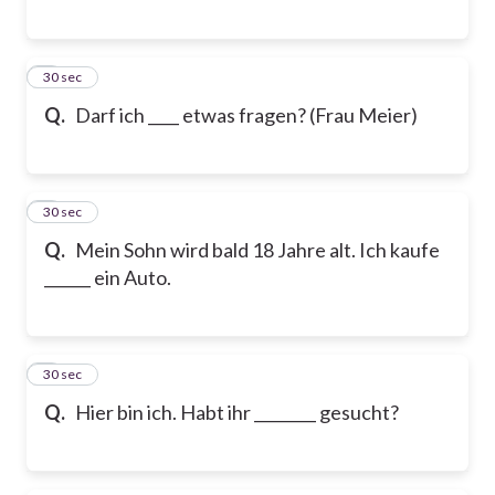
6
30 sec
Q.
Darf ich ____ etwas fragen? (Frau Meier)
7
30 sec
Q.
Mein Sohn wird bald 18 Jahre alt. Ich kaufe
______ ein Auto.
8
30 sec
Q.
Hier bin ich. Habt ihr ________ gesucht?