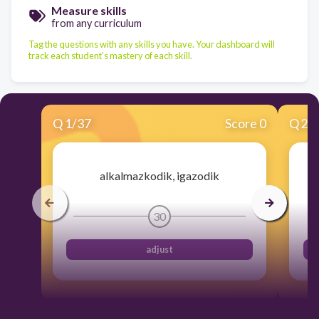
Measure skills
from any curriculum
Tag the questions with any skills you have. Your dashboard will
track each student's mastery of each skill.
Q
1
/
37
Score 0
Q
2
/
alkalmazkodik, igazodik
30
adjust