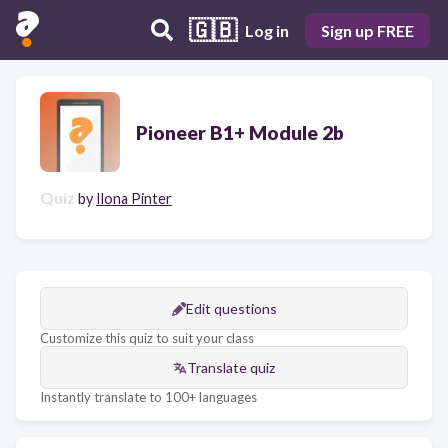
🇬🇧
Log in
Sign up FREE
Pioneer B1+ Module 2b
Quiz
by
Ilona Pinter
Edit questions
Customize this quiz to suit your class
Translate quiz
Instantly translate to 100+ languages