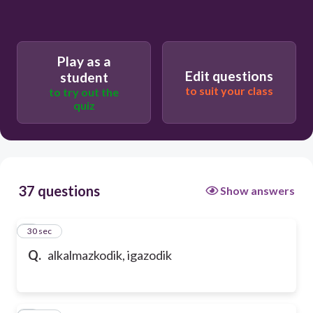
Play as a
Edit questions
student
to suit your class
to try out the
quiz
37 questions
Show answers
1
30 sec
Q.
alkalmazkodik, igazodik