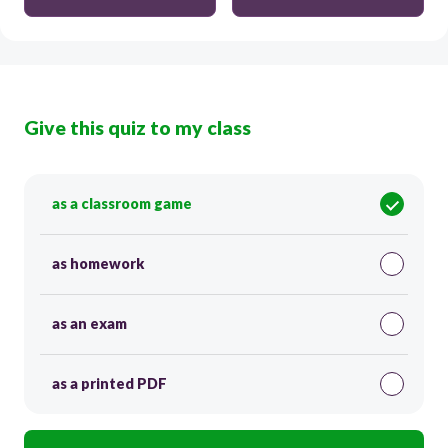
Give this quiz to my class
as a classroom game
as homework
as an exam
as a printed PDF