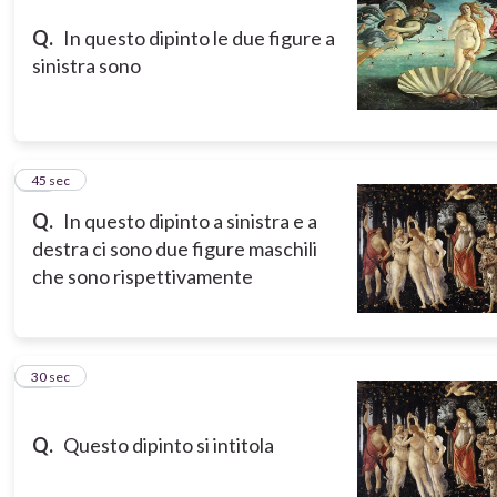
Q.
In questo dipinto le due figure a
sinistra sono
17
45 sec
Q.
In questo dipinto a sinistra e a
destra ci sono due figure maschili
che sono rispettivamente
18
30 sec
Q.
Questo dipinto si intitola