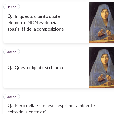
11
45 sec
Q.
In questo dipinto quale
elemento NON evidenzia la
spazialità della composizione
12
30 sec
Q.
Questo dipinto si chiama
13
30 sec
Q.
Piero della Francesca esprime l'ambiente
colto della corte dei