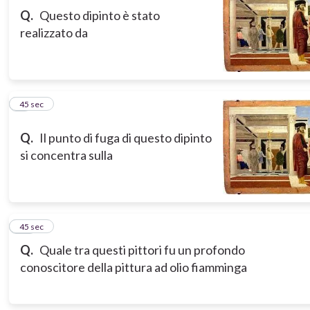
Q.
Questo dipinto è stato
realizzato da
9
45 sec
Q.
Il punto di fuga di questo dipinto
si concentra sulla
10
45 sec
Q.
Quale tra questi pittori fu un profondo
conoscitore della pittura ad olio fiamminga