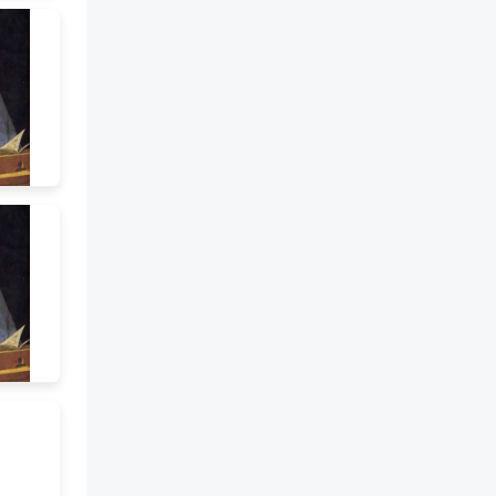
applicazione sulla tela. Da
questo momento incomincia la
creazione delle nuove forme, la
cui espressione e significato
dipendono unica¬mente dal
grado di saturazione di una
tonalità cromatica e dal posto
che essa occupa in rapporto alle
altre diverse tonalità. Questa
verità racchiude naturalmente
tutti gli stili e tutte le forme
plastiche del passato, poiché
tali forme, al pari della vita, non
sono che punti di avvio alla
perfezione raggista e alla
costruzione di un quadro. La
vera libera¬zione dell'arte
incomincia oggi: una vita che si
svolge sol¬tanto secondo le
leggi della pittura quale entità
autonoma: una pittura che ha la
sua forma, il suo colore, il suo
timbro