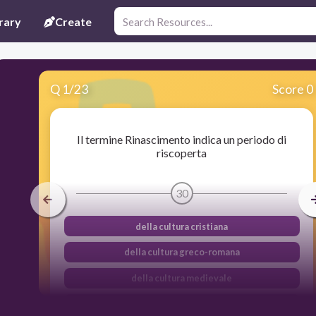
rary
Create
Q
1
/
23
Score 0
Il termine Rinascimento indica un periodo di
riscoperta
30
della cultura cristiana
della cultura greco-romana
della cultura medievale
della cultura antica