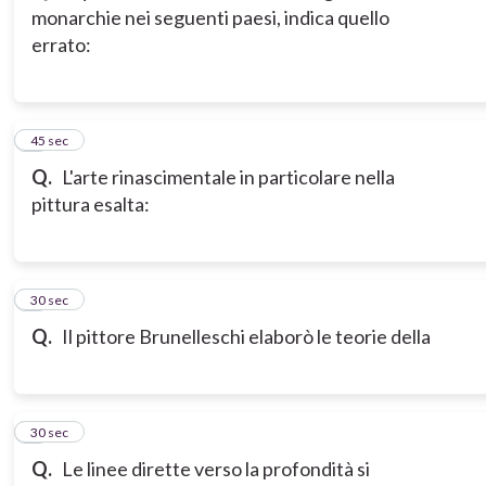
monarchie nei seguenti paesi, indica quello
errato:
3
45 sec
Q.
L'arte rinascimentale in particolare nella
pittura esalta:
4
30 sec
Q.
Il pittore Brunelleschi elaborò le teorie della
5
30 sec
Q.
Le linee dirette verso la profondità si