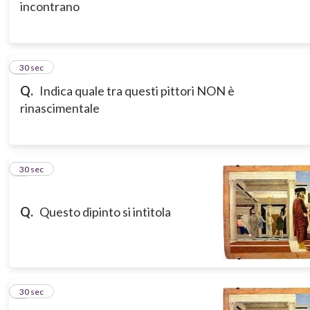
incontrano
6
30 sec
Q.
Indica quale tra questi pittori NON è
rinascimentale
7
30 sec
Q.
Questo dipinto si intitola
8
30 sec