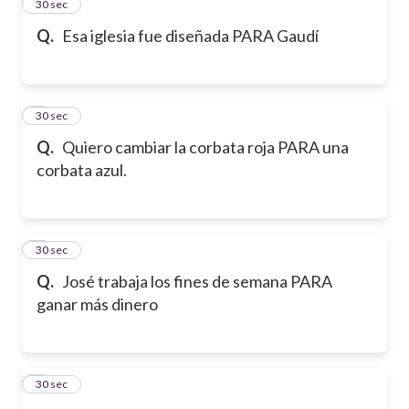
2
30 sec
Q.
Esa iglesia fue diseñada PARA Gaudí
3
30 sec
Q.
Quiero cambiar la corbata roja PARA una
corbata azul.
4
30 sec
Q.
José trabaja los fines de semana PARA
ganar más dinero
5
30 sec