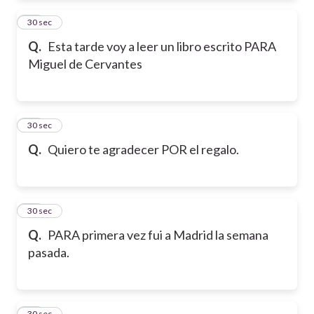
22
30 sec
Q.
Esta tarde voy a leer un libro escrito PARA
Miguel de Cervantes
23
30 sec
Q.
Quiero te agradecer POR el regalo.
24
30 sec
Q.
PARA primera vez fui a Madrid la semana
pasada.
25
30 sec