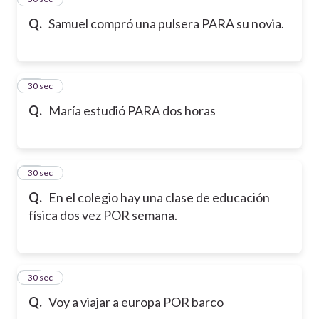
Q.
Samuel compró una pulsera PARA su novia.
16
30 sec
Q.
María estudió PARA dos horas
17
30 sec
Q.
En el colegio hay una clase de educación
física dos vez POR semana.
18
30 sec
Q.
Voy a viajar a europa POR barco