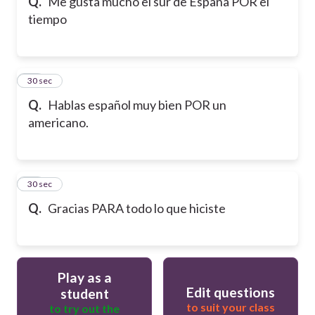
Q.
Me gusta mucho el sur de España POR el
tiempo
29
30 sec
Q.
Hablas español muy bien POR un
americano.
30
30 sec
Q.
Gracias PARA todo lo que hiciste
Play as a
Edit questions
student
to suit your class
to try out the