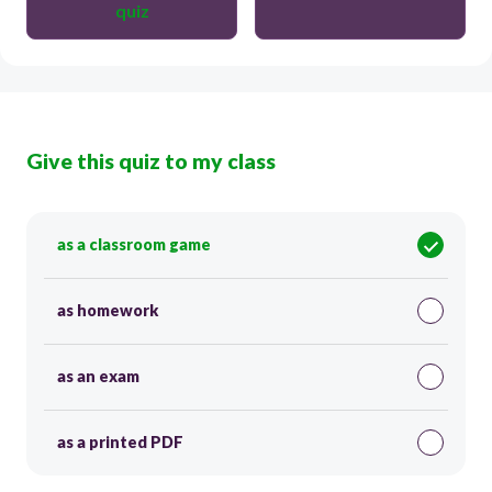
quiz
Give this quiz to my class
as a classroom game
as homework
as an exam
as a printed PDF