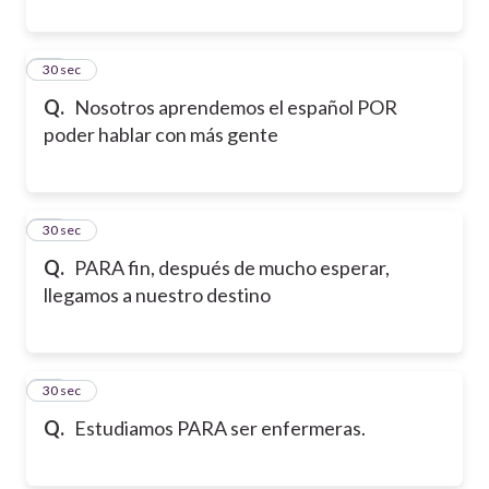
19
30 sec
Q.
Nosotros aprendemos el español POR
poder hablar con más gente
20
30 sec
Q.
PARA fin, después de mucho esperar,
llegamos a nuestro destino
21
30 sec
Q.
Estudiamos PARA ser enfermeras.