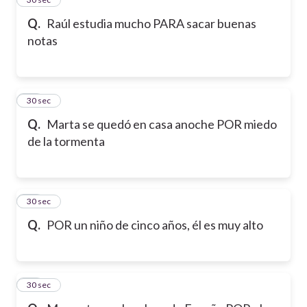
Q.
Raúl estudia mucho PARA sacar buenas
notas
26
30 sec
Q.
Marta se quedó en casa anoche POR miedo
de la tormenta
27
30 sec
Q.
POR un niño de cinco años, él es muy alto
28
30 sec