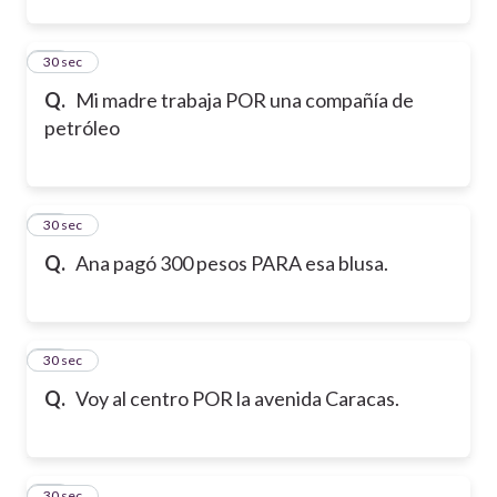
12
30 sec
Q.
Mi madre trabaja POR una compañía de
petróleo
13
30 sec
Q.
Ana pagó 300 pesos PARA esa blusa.
14
30 sec
Q.
Voy al centro POR la avenida Caracas.
15
30 sec