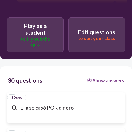
Play as a
Edit questions
student
to suit your class
to try out the
quiz
30 questions
Show answers
1
30 sec
Q.
Ella se casó POR dinero