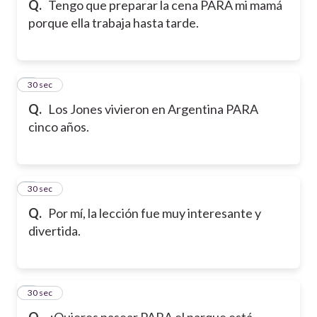
Q.
Tengo que preparar la cena PARA mi mamá
porque ella trabaja hasta tarde.
6
30 sec
Q.
Los Jones vivieron en Argentina PARA
cinco años.
7
30 sec
Q.
Por mí, la lección fue muy interesante y
divertida.
8
30 sec
Q.
¿Quieres pasear PARA el parque está