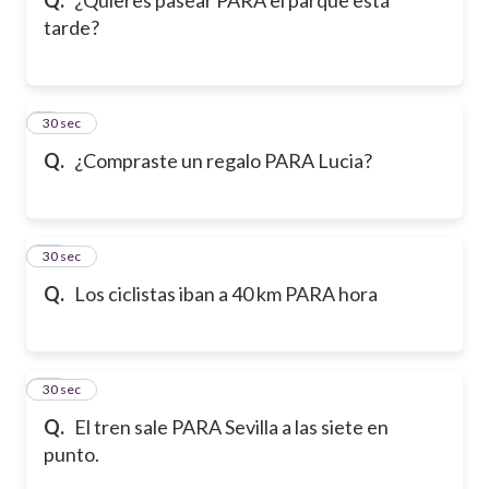
tarde?
9
30 sec
Q.
¿Compraste un regalo PARA Lucia?
10
30 sec
Q.
Los ciclistas iban a 40 km PARA hora
11
30 sec
Q.
El tren sale PARA Sevilla a las siete en
punto.