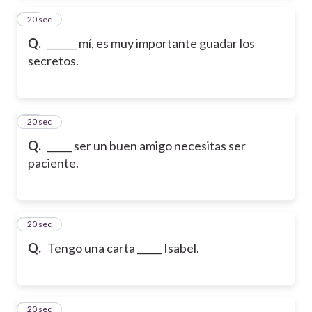
13
20 sec
Q.
______ mí, es muy importante guadar los
secretos.
14
20 sec
Q.
_____ ser un buen amigo necesitas ser
paciente.
15
20 sec
Q.
Tengo una carta _____ Isabel.
16
20 sec