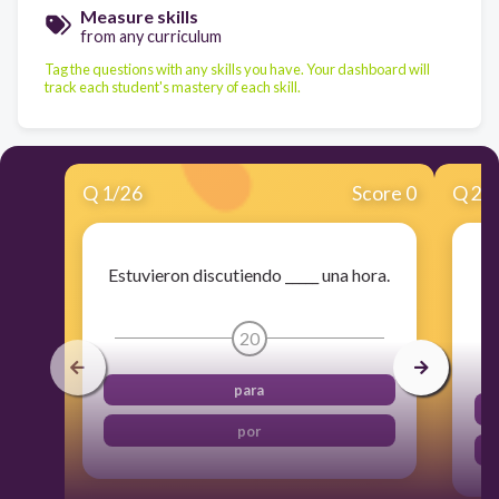
Measure skills
from any curriculum
Tag the questions with any skills you have. Your dashboard will
track each student's mastery of each skill.
Q
1
/
26
Score 0
Q
2
/
Estuvieron discutiendo _____ una hora.
20
para
por