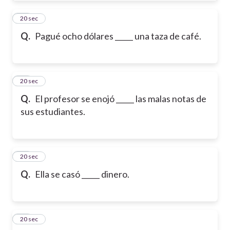
20
20 sec
Q.
Pagué ocho dólares _____ una taza de café.
21
20 sec
Q.
El profesor se enojó _____ las malas notas de
sus estudiantes.
22
20 sec
Q.
Ella se casó _____ dinero.
23
20 sec