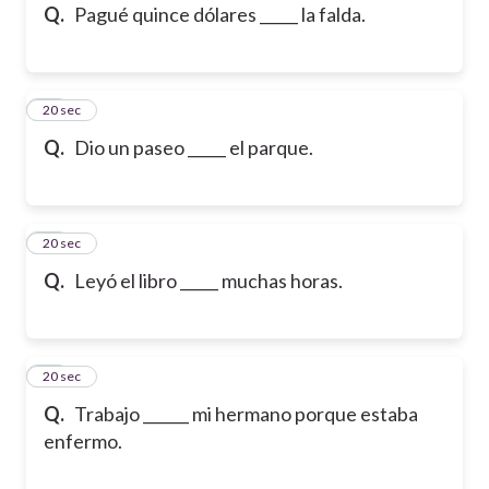
Q.
Pagué quince dólares _____ la falda.
24
20 sec
Q.
Dio un paseo _____ el parque.
25
20 sec
Q.
Leyó el libro _____ muchas horas.
26
20 sec
Q.
Trabajo ______ mi hermano porque estaba
enfermo.