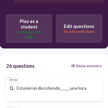
Play as a
Edit questions
student
to suit your class
to try out the
quiz
26 questions
Show answers
1
20 sec
Q.
Estuvieron discutiendo _____ una hora.