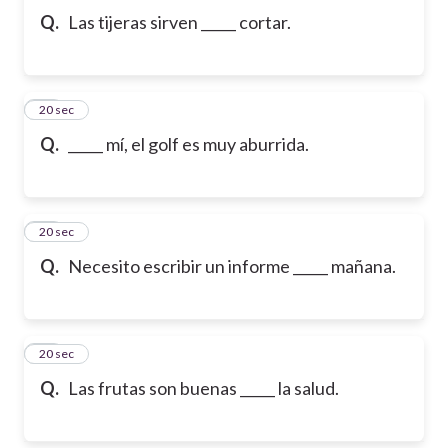
Q.
Las tijeras sirven _____ cortar.
10
20 sec
Q.
_____ mí, el golf es muy aburrida.
11
20 sec
Q.
Necesito escribir un informe _____ mañana.
12
20 sec
Q.
Las frutas son buenas _____ la salud.