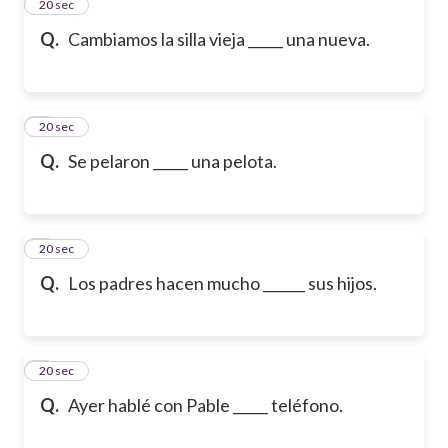
2
20 sec
Q.
Cambiamos la silla vieja _____ una nueva.
3
20 sec
Q.
Se pelaron _____ una pelota.
4
20 sec
Q.
Los padres hacen mucho ______ sus hijos.
5
20 sec
Q.
Ayer hablé con Pable _____ teléfono.