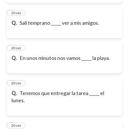
6
20 sec
Q.
Salí temprano _____ ver a mis amigos.
7
20 sec
Q.
En unos minutos nos vamos _____ la playa.
8
20 sec
Q.
Tenemos que entregar la tarea _____ el
lunes.
9
20 sec