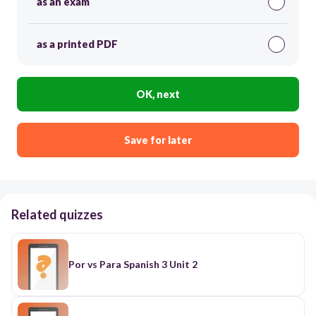
as an exam
as a printed PDF
OK, next
Save for later
Related quizzes
Por vs Para Spanish 3 Unit 2