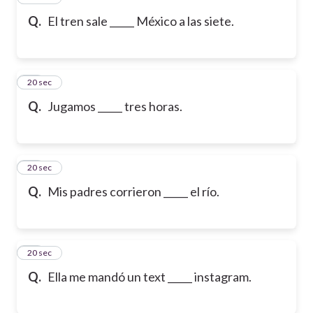
Q.
El tren sale _____ México a las siete.
17
20 sec
Q.
Jugamos _____ tres horas.
18
20 sec
Q.
Mis padres corrieron _____ el río.
19
20 sec
Q.
Ella me mandó un text _____ instagram.