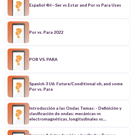
Español 4H--Ser vs Estar and Por vs Para Uses
Por vs. Para 2022
POR VS. PARA
Spanish 3 U6: Future/Conditional oh, and some
Por vs. Para
Introducción a las Ondas Temas: - Definición y
clasificación de ondas: mecánicas vs
electromagnéticas, longitudinales vs
transversales. - Características básicas de las
ondas: longitud de onda, frecuencia, amplitud,