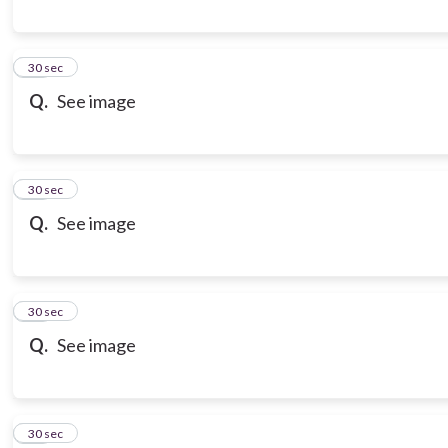
10
30 sec
Q.
See image
11
30 sec
Q.
See image
12
30 sec
Q.
See image
13
30 sec