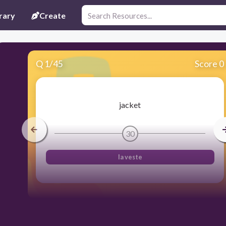
rary
Create
Q
1
/
45
Score 0
jacket
30
la veste