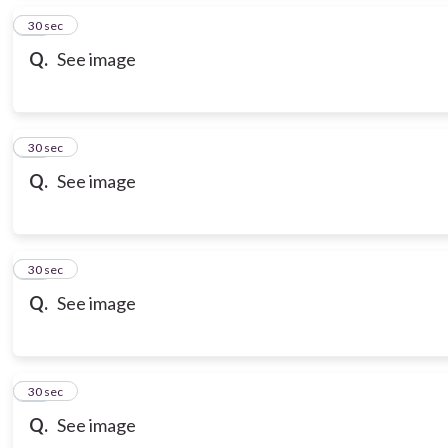
17
30 sec
Q.
See image
18
30 sec
Q.
See image
19
30 sec
Q.
See image
20
30 sec
Q.
See image