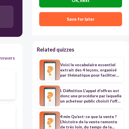
OK, next
Save for later
Related quizzes
nswers
Voici le vocabulaire essentiel
extrait des 4 leçons, organisé
par thématique pour faciliter
votre révision. ### 🔐 Leçon 1 :
Identité Numérique & Sécurité
Cette leçon porte sur la
I. Définition L'appel d'offres est
protection de votre accès et la
donc une procédure par laquelle
distinction entre vie privée et
un acheteur public choisit l'offre
vie scolaire. * **Identité
économiquement la plus
Numérique Scolaire :** Votre
avantageuse, sans négociation,
"passeport" pour l'école.
sur la base de critères objectifs
4 min Qu’est-ce que la vente ?
L'identifiant est au format
préalablement définis Son but
L’histoire de la vente remonte
`prenom.nom@studentfr.ch`. *
est de mettre en concurrence
de très loin, du temps de la