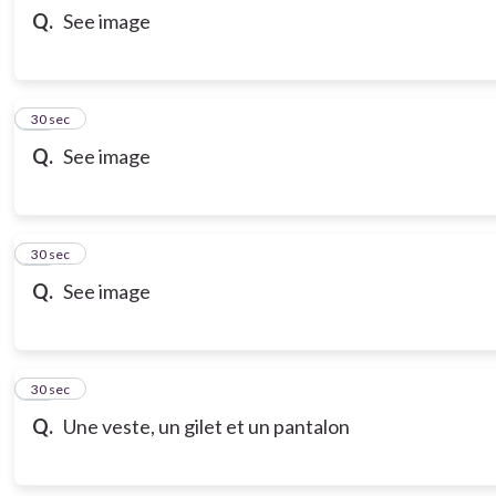
Q.
See image
14
30 sec
Q.
See image
15
30 sec
Q.
See image
16
30 sec
Q.
Une veste, un gilet et un pantalon