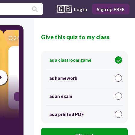
🇬🇧
Log in
Sign up FREE
Give this quiz to my class
Q
2
/
45
Score 0
See image
as a classroom game
as homework
30
as an exam
la robe
as a printed PDF