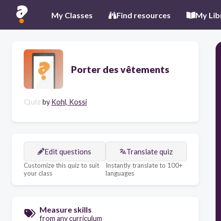
My Classes
Find resources
My Lib
Porter des vêtements
Quiz
by
Kohl, Kossi
Edit questions
Translate quiz
Customize this quiz to suit
Instantly translate to 100+
your class
languages
Measure skills
from any curriculum