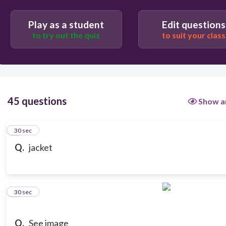
Play as a student
Edit questions
to try out the quiz
to suit your class
45 questions
Show a
1
30 sec
Q.
jacket
2
30 sec
Q.
See image