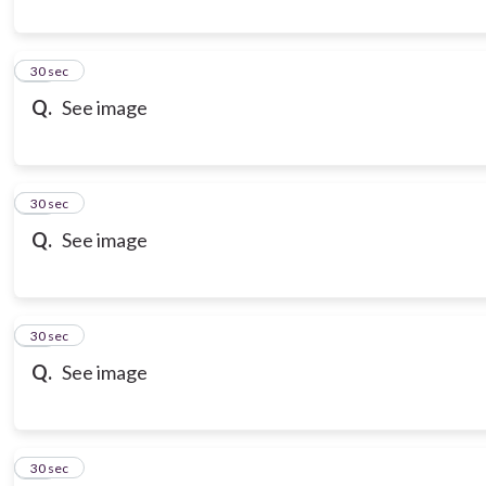
21
30 sec
Q.
See image
22
30 sec
Q.
See image
23
30 sec
Q.
See image
24
30 sec