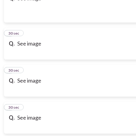
3
30 sec
Q.
See image
4
30 sec
Q.
See image
5
30 sec
Q.
See image