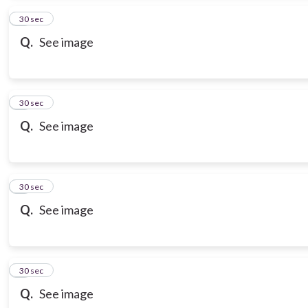
6
30 sec
Q.
See image
7
30 sec
Q.
See image
8
30 sec
Q.
See image
9
30 sec
Q.
See image