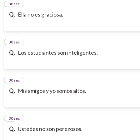
10
30 sec
Q.
Ella no es graciosa.
11
30 sec
Q.
Los estudiantes son inteligentes.
12
30 sec
Q.
Mis amigos y yo somos altos.
13
30 sec
Q.
Ustedes no son perezosos.