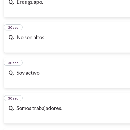
Q.
Eres guapo.
7
30 sec
Q.
No son altos.
8
30 sec
Q.
Soy activo.
9
30 sec
Q.
Somos trabajadores.