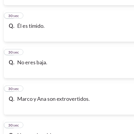
14
30 sec
Q.
Él es tímido.
15
30 sec
Q.
No eres baja.
16
30 sec
Q.
Marco y Ana son extrovertidos.
17
30 sec