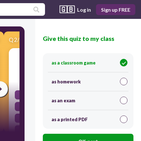
🇬🇧
Log in
Sign up FREE
Give this quiz to my class
Q
2
/
18
Score 0
somos
as a classroom game
30
as homework
she is
as an exam
we are
they are
as a printed PDF
I am