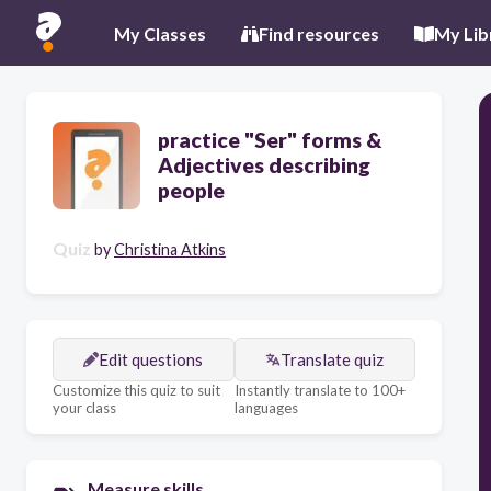
My Classes
Find resources
My Lib
practice "Ser" forms &
Adjectives describing
people
Quiz
by
Christina Atkins
Edit questions
Translate quiz
Customize this quiz to suit
Instantly translate to 100+
your class
languages
Measure skills