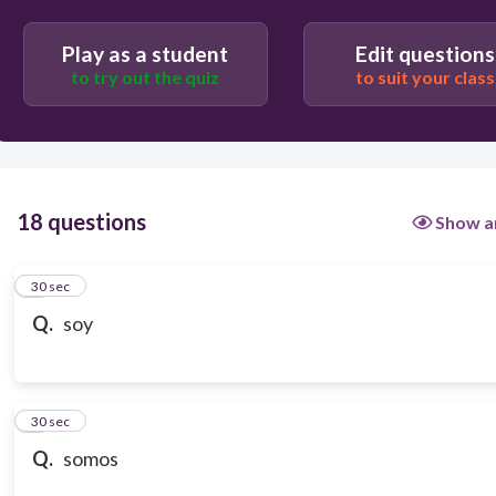
Play as a student
Edit questions
to try out the quiz
to suit your class
18 questions
Show a
1
30 sec
Q.
soy
2
30 sec
Q.
somos