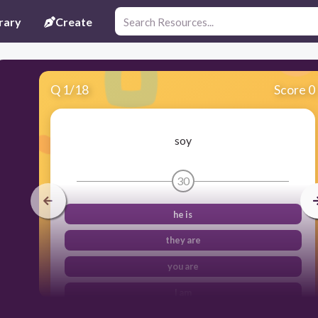
rary
Create
Q
1
/
18
Score 0
soy
30
he is
they are
you are
I am