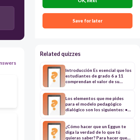
OK, next
Save for later
Related quizzes
nswers
Introducción Es esencial que los
estudiantes de grado 6 a 11
comprendan el valor de su
cuerpo y el respeto hacia los
demás. A medida que crecen,
comienzan a interactuar más
Los elementos que me pides
con sus compañeros y a formar
para el modelo pedagógico
relaciones, lo que hace crucial
dialógico son los siguientes: •
entender los límites personales
Meta de formación: se refiere al
y la importancia del
propósito o finalidad de la
consentimiento. Esta guía tiene
educación, que en este modelo
¿Cómo hacer que un Eggun te
como objetivo ayudar a los
es la transformación social
diga la verdad de lo que tú
jóvenes a reconocer que su
hacia una sociedad más justa,
quieras saber? Para hacer que