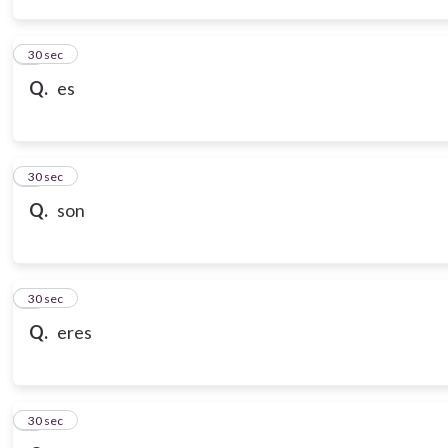
3
30 sec
Q.
es
4
30 sec
Q.
son
5
30 sec
Q.
eres
6
30 sec