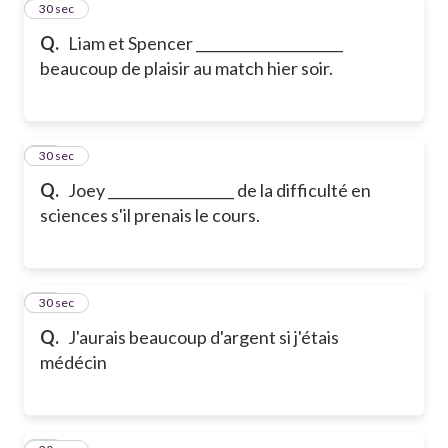
11
30 sec
Q.
Liam et Spencer _____________________
beaucoup de plaisir au match hier soir.
12
30 sec
Q.
Joey __________________ de la difficulté en
sciences s'il prenais le cours.
13
30 sec
Q.
J'aurais beaucoup d'argent si j'étais
médécin