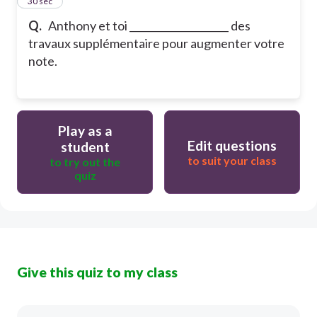
14
30 sec
Q.
Anthony et toi ____________________ des
travaux supplémentaire pour augmenter votre
note.
Play as a
Edit questions
student
to suit your class
to try out the
quiz
Give this quiz to my class