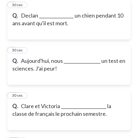
8
30 sec
Q.
Declan ________________ un chien pendant 10
ans avant qu'il est mort.
9
30 sec
Q.
Aujourd'hui, nous _________________ un test en
sciences. J'ai peur!
10
30 sec
Q.
Clare et Victoria _____________________ la
classe de français le prochain semestre.