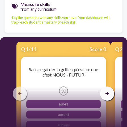
Measure skills
from any curriculum
Tag the questions with any skills you have. Your dashboard will
track each student's mastery of each skill.
Q
1
/
14
Score 0
Q
2
/
Sans regarder la grille, qu'est-ce que
Sa
c'est NOUS - FUTUR
30
aurez
auront
aurions