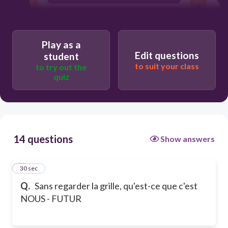
aurons
Play as a
Edit questions
student
to suit your class
to try out the
quiz
14 questions
Show answers
1
30 sec
Q.
Sans regarder la grille, qu'est-ce que c'est
NOUS - FUTUR