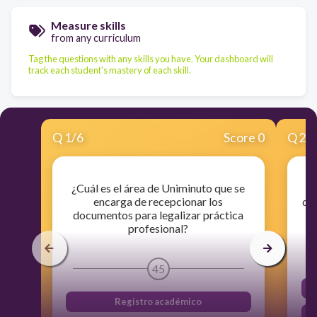
Measure skills
from any curriculum
Tag the questions with any skills you have. Your dashboard will
track each student's mastery of each skill.
Q
1
/
6
Score 0
Q
2
/
¿Cuál es el área de Uniminuto que se
¿
encarga de recepcionar los
do
documentos para legalizar práctica
profesional?
45
Registro académico