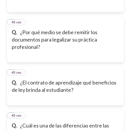
2
45 sec
Q.
¿Por qué medio se debe remitir los
documentos para legalizar su práctica
profesional?
3
45 sec
Q.
¿El contrato de aprendizaje qué beneficios
de ley brinda al estudiante?
4
45 sec
Q.
¿Cuál es una de las diferencias entre las