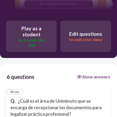
Bienestar Universitario
El programa académico al que usted
pertenece
Prácticas Profesionales - Centro
Play as a
Progresa E.P.E.
Edit questions
student
to suit your class
to try out the
quiz
6 questions
Show answers
1
45 sec
Q.
¿Cuál es el área de Uniminuto que se
encarga de recepcionar los documentos para
legalizar práctica profesional?