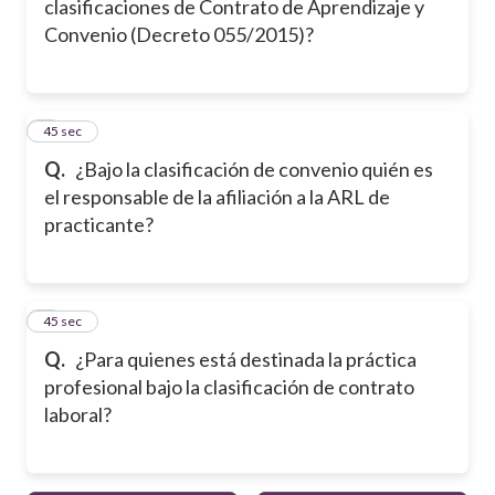
clasificaciones de Contrato de Aprendizaje y
Convenio (Decreto 055/2015)?
5
45 sec
Q.
¿Bajo la clasificación de convenio quién es
el responsable de la afiliación a la ARL de
practicante?
6
45 sec
Q.
¿Para quienes está destinada la práctica
profesional bajo la clasificación de contrato
laboral?