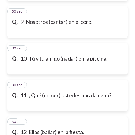
9
30 sec
Q.
9. Nosotros (cantar) en el coro.
10
30 sec
Q.
10. Tú y tu amigo (nadar) en la piscina.
11
30 sec
Q.
11. ¿Qué (comer) ustedes para la cena?
12
30 sec
Q.
12. Ellas (bailar) en la fiesta.