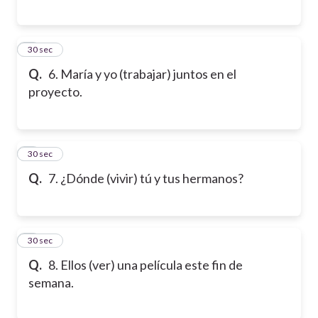
6
30 sec
Q.
6. María y yo (trabajar) juntos en el
proyecto.
7
30 sec
Q.
7. ¿Dónde (vivir) tú y tus hermanos?
8
30 sec
Q.
8. Ellos (ver) una película este fin de
semana.