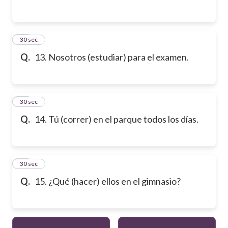
13
30 sec
Q.
13. Nosotros (estudiar) para el examen.
14
30 sec
Q.
14. Tú (correr) en el parque todos los días.
15
30 sec
Q.
15. ¿Qué (hacer) ellos en el gimnasio?