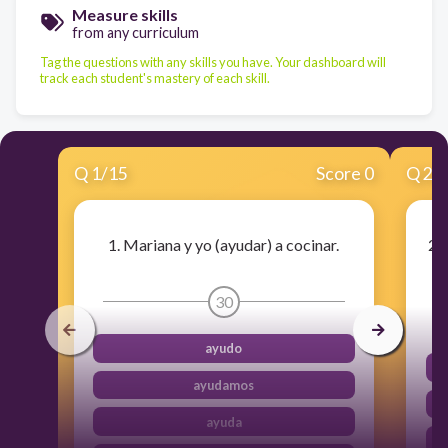
Measure skills
from any curriculum
Tag the questions with any skills you have. Your dashboard will
track each student's mastery of each skill.
Q
1
/
15
Score 0
Q
2
/
1. Mariana y yo (ayudar) a cocinar.
2.
30
ayudo
ayudamos
ayuda