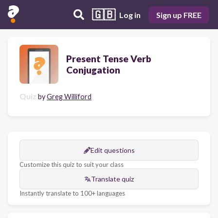
🇬🇧
Log in
Sign up FREE
Present Tense Verb
Conjugation
Quiz
by
Greg Williford
Edit questions
Customize this quiz to suit your class
Translate quiz
Instantly translate to 100+ languages