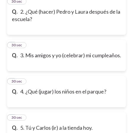
2
30 sec
Q.
2. ¿Qué (hacer) Pedro y Laura después de la
escuela?
3
30 sec
Q.
3. Mis amigos y yo (celebrar) mi cumpleaños.
4
30 sec
Q.
4. ¿Qué (jugar) los niños en el parque?
5
30 sec
Q.
5. Tú y Carlos (ir) a la tienda hoy.