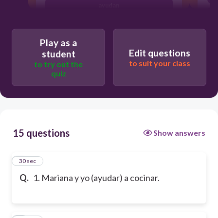
ayudan
Play as a
Edit questions
student
to suit your class
to try out the
quiz
15 questions
Show answers
1
30 sec
Q.
1. Mariana y yo (ayudar) a cocinar.