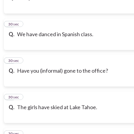
13
30 sec
Q.
We have danced in Spanish class.
14
30 sec
Q.
Have you (informal) gone to the office?
15
30 sec
Q.
The girls have skied at Lake Tahoe.
16
30 sec