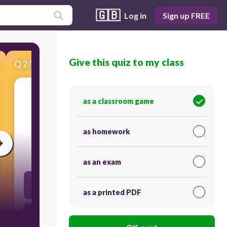
🇬🇧
Log in
Sign up FREE
Give this quiz to my class
Q
2
/
21
Score 0
as a classroom game
​Ud Formal-¿ ____ _______ _______al partido de
fútbol americano?
as homework
30
as an exam
No he ido
as a printed PDF
No ha ido