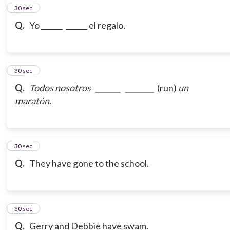
9
30 sec
Q.
Yo ______ ______ el regalo.
10
30 sec
Q.
Todos nosotros _______ ________
(run)
un
maratón
.
11
30 sec
Q.
They have gone to the school.
12
30 sec
Q.
Gerry and Debbie have swam.