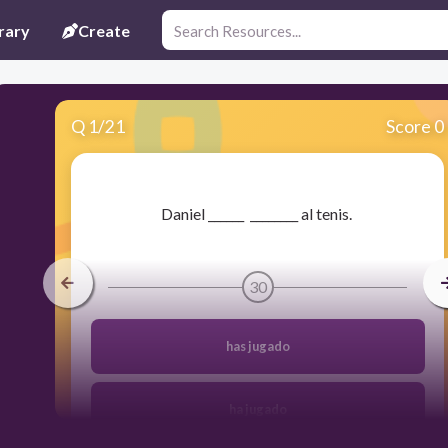
rary
Create
Q
1
/
21
Score 0
​Daniel ______ ________ al tenis.
30
has jugado
ha jugado