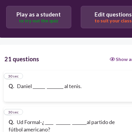
he judado
Play as a student
Edit questions
to try out the quiz
to suit your class
has jugar
21 questions
Show a
1
30 sec
Q.
Daniel ______ ________ al tenis.
2
30 sec
Q.
Ud Formal-¿ ____ _______ _______al partido de
fútbol americano?