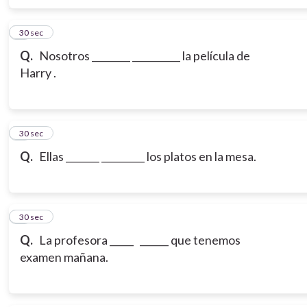
6
30 sec
Q.
Nosotros ________ __________ la película de
Harry .
7
30 sec
Q.
Ellas _______ _________ los platos en la mesa.
8
30 sec
Q.
La profesora _____ ______ que tenemos
examen mañana.