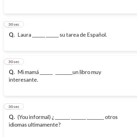
3
30 sec
Q.
Laura ______ ______ su tarea de Español.
4
30 sec
Q.
Mi mamá ______ ________un libro muy
interesante.
5
30 sec
Q.
(You informal) ¿ _______ _______ ________ otros
idiomas ultimamente?