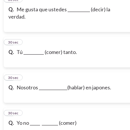
Q.
Me gusta que ustedes ___________ (decir) la
verdad.
17
30 sec
Q.
Tú __________ (comer) tanto.
18
30 sec
Q.
Nosotros ______________(hablar) en japones.
19
30 sec
Q.
Yo no _____ ________ (comer)