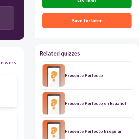
OK, next
Has ido al
Save for later
No has ido
Related quizzes
nswers
Presente Perfecto
Presente Perfecto en Español
Presente Perfecto Irregular