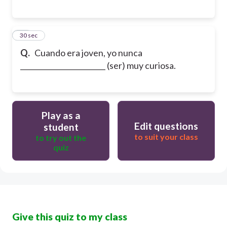
17
30 sec
Q.
Cuando era joven, yo nunca
________________________ (ser) muy curiosa.
Play as a
Edit questions
student
to suit your class
to try out the
quiz
Give this quiz to my class