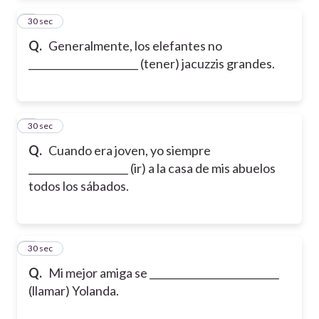
2
30 sec
Q.
Generalmente, los elefantes no
______________________ (tener) jacuzzis grandes.
3
30 sec
Q.
Cuando era joven, yo siempre
____________________ (ir) a la casa de mis abuelos
todos los sábados.
4
30 sec
Q.
Mi mejor amiga se __________________________
(llamar) Yolanda.