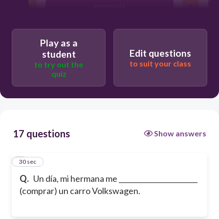
compraste
compría
Play as a
Edit questions
student
to suit your class
to try out the
quiz
17 questions
Show answers
1
30 sec
Q.
Un día, mi hermana me _______________________
(comprar) un carro Volkswagen.