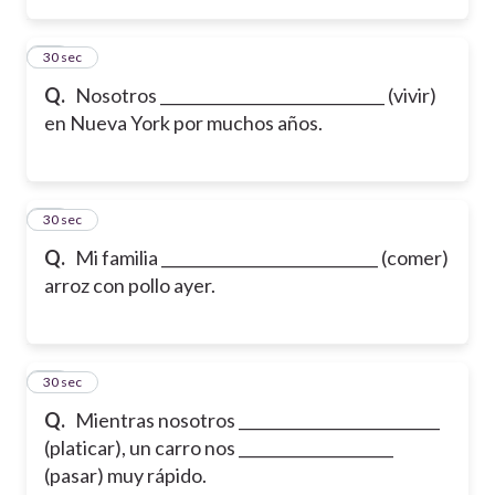
14
30 sec
Q.
Nosotros _____________________________ (vivir)
en Nueva York por muchos años.
15
30 sec
Q.
Mi familia ____________________________ (comer)
arroz con pollo ayer.
16
30 sec
Q.
Mientras nosotros __________________________
(platicar), un carro nos ____________________
(pasar) muy rápido.