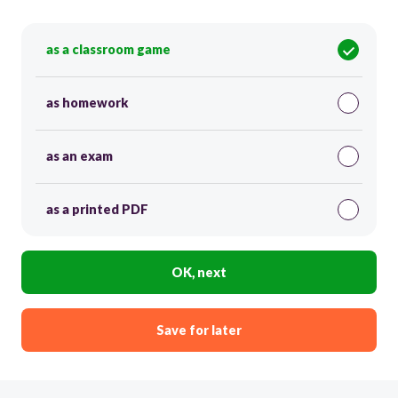
as a classroom game
as homework
as an exam
as a printed PDF
OK, next
Save for later