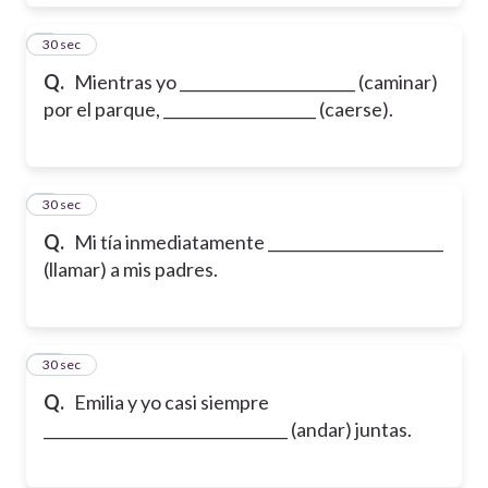
8
30 sec
Q.
Mientras yo _______________________ (caminar)
por el parque, ____________________ (caerse).
9
30 sec
Q.
Mi tía inmediatamente _______________________
(llamar) a mis padres.
10
30 sec
Q.
Emilia y yo casi siempre
________________________________ (andar) juntas.