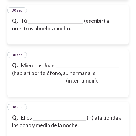
11
30 sec
Q.
Tú __________________________ (escribir) a
nuestros abuelos mucho.
12
30 sec
Q.
Mientras Juan ______________________________
(hablar) por teléfono, su hermana le
_________________________ (interrumpir).
13
30 sec
Q.
Ellos _________________________ (ir) a la tienda a
las ocho y media de la noche.