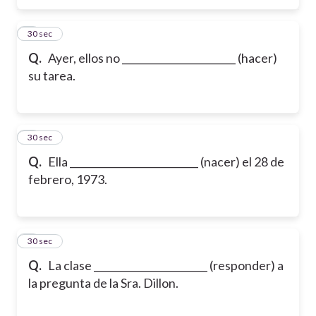
5
30 sec
Q.
Ayer, ellos no _______________________ (hacer)
su tarea.
6
30 sec
Q.
Ella __________________________ (nacer) el 28 de
febrero, 1973.
7
30 sec
Q.
La clase _______________________ (responder) a
la pregunta de la Sra. Dillon.