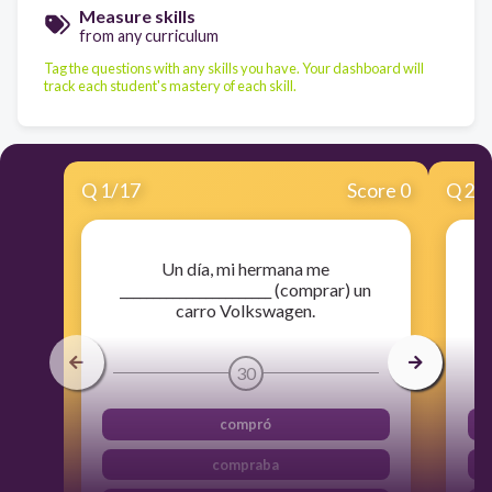
Measure skills
from any curriculum
Tag the questions with any skills you have. Your dashboard will
track each student's mastery of each skill.
Q
1
/
17
Score 0
Q
2
/
Un día, mi hermana me
_______________________ (comprar) un
_
carro Volkswagen.
30
compró
compraba