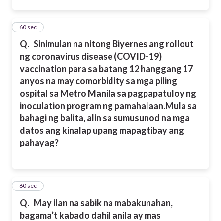
21
60 sec
Q.
Sinimulan na nitong Biyernes ang rollout
ng coronavirus disease (COVID-19)
vaccination para sa batang 12 hanggang 17
anyos na may comorbidity sa mga piling
ospital sa Metro Manila sa pagpapatuloy ng
inoculation program ng pamahalaan.
Mula sa
bahagi ng balita, alin sa sumusunod na mga
datos ang kinalap upang mapagtibay ang
pahayag?
22
60 sec
Q.
May ilan na sabik na mabakunahan,
bagama’t kabado dahil anila ay mas