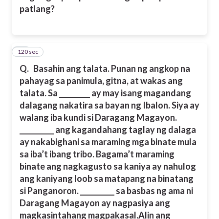
patlang?
120 sec
12
Q.
Basahin ang talata. Punan ng angkop na
pahayag sa panimula, gitna, at wakas ang
talata.
Sa _________ ay may isang magandang
dalagang nakatira sa bayan ng Ibalon. Siya ay
walang iba kundi si Daragang Magayon.
__________ ang kagandahang taglay ng dalaga
ay nakabighani sa maraming mga binate mula
sa iba’t ibang tribo. Bagama’t maraming
binate ang nagkagusto sa kaniya ay nahulog
ang kaniyang loob sa matapang na binatang
si Panganoron. __________ sa basbas ng ama ni
Daragang Magayon ay nagpasiya ang
magkasintahang magpakasal.
Alin ang