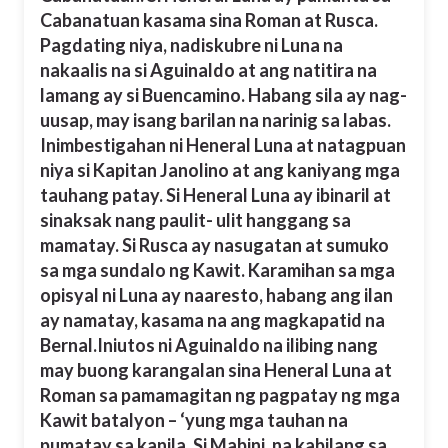
Cabanatuan kasama sina Roman at Rusca.
Pagdating niya, nadiskubre ni Luna na
nakaalis na si Aguinaldo at ang natitira na
lamang ay si Buencamino. Habang sila ay nag-
uusap, may isang barilan na narinig sa labas.
Inimbestigahan ni Heneral Luna at natagpuan
niya si Kapitan Janolino at ang kaniyang mga
tauhang patay. Si Heneral Luna ay ibinaril at
sinaksak nang paulit- ulit hanggang sa
mamatay. Si Rusca ay nasugatan at sumuko
sa mga sundalo ng Kawit. Karamihan sa mga
opisyal ni Luna ay naaresto, habang ang ilan
ay namatay, kasama na ang magkapatid na
Bernal.Iniutos ni Aguinaldo na ilibing nang
may buong karangalan sina Heneral Luna at
Roman sa pamamagitan ng pagpatay ng mga
Kawit batalyon – ‘yung mga tauhan na
pumatay sa kanila. Si Mabini, na kabilang sa