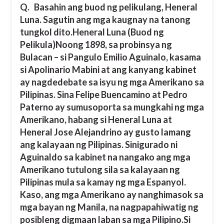
Q.
Basahin ang buod ng pelikulang, Heneral
Luna. Sagutin ang mga kaugnay na tanong
tungkol dito.Heneral Luna (Buod ng
Pelikula)Noong 1898, sa probinsya ng
Bulacan – si Pangulo Emilio Aguinalo, kasama
si Apolinario Mabini at ang kanyang kabinet
ay nagdedebate sa isyu ng mga Amerikano sa
Pilipinas. Sina Felipe Buencamino at Pedro
Paterno ay sumusoporta sa mungkahi ng mga
Amerikano, habang si Heneral Luna at
Heneral Jose Alejandrino ay gusto lamang
ang kalayaan ng Pilipinas. Sinigurado ni
Aguinaldo sa kabinet na nangako ang mga
Amerikano tutulong sila sa kalayaan ng
Pilipinas mula sa kamay ng mga Espanyol.
Kaso, ang mga Amerikano ay nanghimasok sa
mga bayan ng Manila, na nagpapahiwatig ng
posibleng digmaan laban sa mga Pilipino.
Si