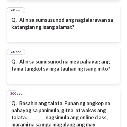
9
60 sec
Q.
Alin sa sumsusunod ang naglalarawan sa
katangian ng isang alamat?
10
60 sec
Q.
Alin sa sumusunod na mga pahayag ang
tama tungkol sa mga tauhan ng isang mito?
300 sec
11
Q.
Basahin ang talata. Punan ng angkop na
pahayag sa panimula, gitna, at wakas ang
talata.
_________ nagsimula ang online class,
marami na sa mga magulang ang may