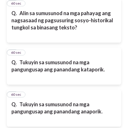
16
60 sec
Q.
Alin sa sumusunod na mga pahayag ang
nagsasaad ng pagsusuring sosyo-historikal
tungkol sa binasang teksto?
17
60 sec
Q.
Tukuyin sa sumusunod na mga
pangungusap ang panandang kataporik.
18
60 sec
Q.
Tukuyin sa sumusunod na mga
pangungusap ang panandang anaporik.