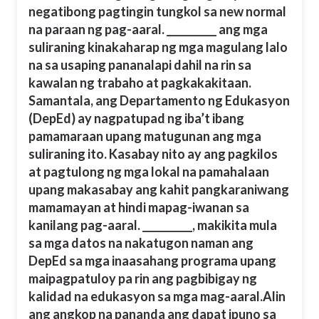
negatibong pagtingin tungkol sa new normal
na paraan ng pag-aaral. __________ ang mga
suliraning kinakaharap ng mga magulang lalo
na sa usaping pananalapi dahil na rin sa
kawalan ng trabaho at pagkakakitaan.
Samantala, ang Departamento ng Edukasyon
(DepEd) ay nagpatupad ng iba’t ibang
pamamaraan upang matugunan ang mga
suliraning ito. Kasabay nito ay ang pagkilos
at pagtulong ng mga lokal na pamahalaan
upang makasabay ang kahit pangkaraniwang
mamamayan at hindi mapag-iwanan sa
kanilang pag-aaral. __________, makikita mula
sa mga datos na nakatugon naman ang
DepEd sa mga inaasahang programa upang
maipagpatuloy pa rin ang pagbibigay ng
kalidad na edukasyon sa mga mag-aaral.
Alin
ang angkop na pananda ang dapat ipuno sa