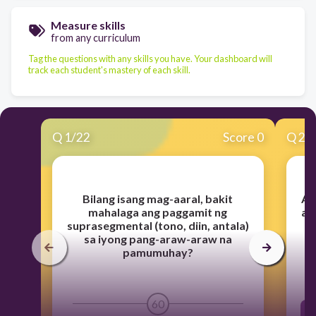
Measure skills
from any curriculum
Tag the questions with any skills you have. Your dashboard will
track each student's mastery of each skill.
Q
1
/
22
Score 0
Q
2
/
Bilang isang mag-aaral, bakit
Al
mahalaga ang paggamit ng
an
suprasegmental (tono, diin, antala)
sa iyong pang-araw-araw na
pamumuhay?
60