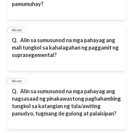
pamumuhay?
2
60 sec
Q.
Alin sa sumusunod na mga pahayag ang
mali tungkol sa kahalagahan ng paggamit ng
suprasegemental?
3
60 sec
Q.
Alin sa sumusunod na mga pahayag ang
nagsasaad ng pinakawastong paghahambing
tungkol sa katangian ng tula/awiting
panudyo, tugmang de gulong at palaisipan?