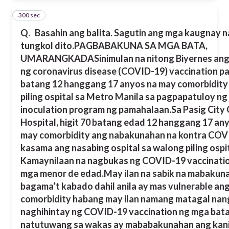
300 sec
19
Q.
Basahin ang balita. Sagutin ang mga kaugnay 
tungkol dito.
PAGBABAKUNA SA MGA BATA,
UMARANGKADA
Sinimulan na nitong Biyernes ang
ng coronavirus disease (COVID-19) vaccination pa
batang 12 hanggang 17 anyos na may comorbidity
piling ospital sa Metro Manila sa pagpapatuloy ng
inoculation program ng pamahalaan.
Sa Pasig City
Hospital, higit 70 batang edad 12 hanggang 17 an
may comorbidity ang nabakunahan na kontra COV
kasama ang nasabing ospital sa walong piling ospi
Kamaynilaan na nagbukas ng COVID-19 vaccinatio
mga menor de edad.
May ilan na sabik na mabakun
bagama’t kabado dahil anila ay mas vulnerable a
comorbidity habang may ilan namang matagal nan
naghihintay ng COVID-19 vaccination ng mga bata
natutuwang sa wakas ay mababakunahan ang kan