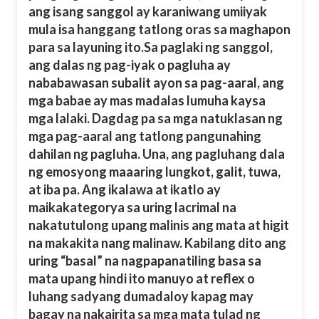
ang isang sanggol ay karaniwang umiiyak
mula isa hanggang tatlong oras sa maghapon
para sa layuning ito.
Sa paglaki ng sanggol,
ang dalas ng pag-iyak o pagluha ay
nababawasan subalit ayon sa pag-aaral, ang
mga babae ay mas madalas lumuha kaysa
mga lalaki. Dagdag pa sa mga natuklasan ng
mga pag-aaral ang tatlong pangunahing
dahilan ng pagluha. Una, ang pagluhang dala
ng emosyong maaaring lungkot, galit, tuwa,
at iba pa. Ang ikalawa at ikatlo ay
maikakategorya sa uring lacrimal na
nakatutulong upang malinis ang mata at higit
na makakita nang malinaw. Kabilang dito ang
uring “basal” na nagpapanatiling basa sa
mata upang hindi ito manuyo at reflex o
luhang sadyang dumadaloy kapag may
bagay na nakairita sa mga mata tulad ng