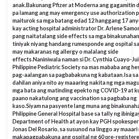
anak.
Bakunang Pfizer at Moderna ang gagamitin da
pa lamang ang may emergency use authorization 
maiturok sa mga batang edad 12 hanggang 17 any
kay acting hospital administrator Dr. Arlene Samo
pang naitatalang side effects sa mga binakunahan
tiniyak niyang handang rumesponde ang ospital s
may makaranas ng allergy o malalang side
effects.
Naniniwala naman si Dr. Cynthia Cuayo-Ju
Philippine Pediatric Society na mas mababa ang he
pag-aalangan sa pagbabakuna ng kabataan.
Isa s
dahilan aniya nito ay maaaring nakita ng mga mag
mga bata ang matinding epekto ng COVID-19 at k
paano nakatulong ang vaccination sa pagbaba ng
kaso.
Siyam na pasyente lang muna ang binakunah
Philippine General Hospital base sa tally ng ibiniga
Department of Health at ayon kay PGH spokesper
Jonas Del Rosario, sa susunod na linggo ay maaari
makapagpabakuna ang ospital ng 60 pre-registere