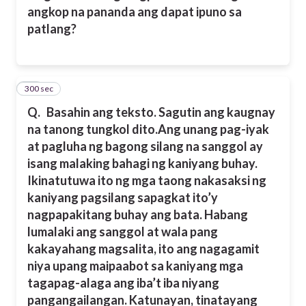
angkop na pananda ang dapat ipuno sa
patlang?
300 sec
13
Q.
Basahin ang teksto. Sagutin ang kaugnay
na tanong tungkol dito.Ang unang pag-iyak
at pagluha ng bagong silang na sanggol ay
isang malaking bahagi ng kaniyang buhay.
Ikinatutuwa ito ng mga taong nakasaksi ng
kaniyang pagsilang sapagkat ito’y
nagpapakitang buhay ang bata. Habang
lumalaki ang sanggol at wala pang
kakayahang magsalita, ito ang nagagamit
niya upang maipaabot sa kaniyang mga
tagapag-alaga ang iba’t iba niyang
pangangailangan. Katunayan, tinatayang