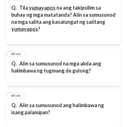
Q.
Tila
yumayapos
na ang takipsilim sa
buhay ng mga matatanda? Alin sa sumusunod
na mga salita ang kasalungat ng salitang
yumayapos
?
7
60 sec
Q.
Alin sa sumusunod na mga akda ang
halimbawa ng tugmang de gulong?
8
60 sec
Q.
Alin sa sumusunod ang halimbawa ng
isang palaisipan?