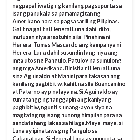
nagpapahiwatig ng kanilang pagsuporta sa
isang panukala sa pamamagitan ng
Amerikano para sa pagsasarili ng Pilipinas.
Galit na galit si Heneral Luna dahil dito,
inutusan niya arestuhin sila. Pinahina ni
Heneral Tomas Mascardo ang kampanya ni
Heneral Luna dahil susundin lang niya ang
mga utos ng Pangulo. Patuloy na sumulong
ang mga Amerikano. Binisita ni Henral Luna
sina Aguinaldo at Mabini para takasan ang
kanilang pagbibitiw, kahit na sila Buencamino
at Paterno ay pinalaya na. Si Aguinaldo ay
tumatangging tanggapin ang kaniyang
pagbibitiw, ngunit sumang-ayon siya na
magtatag ng isang punong himpilan para sa
sandatahang lakas sa hilaga.Maya-maya, si
Luna ay ipinatawag ng Pangulo sa
Cabanatuan. Si Heneral Luna ay pumunta sa