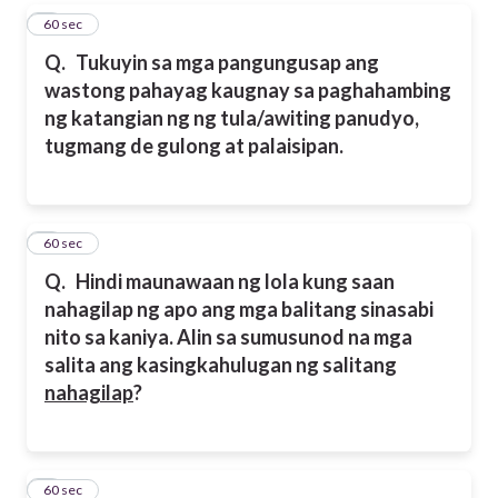
4
60 sec
Q.
Tukuyin sa mga pangungusap ang
wastong pahayag kaugnay sa paghahambing
ng katangian ng ng tula/awiting panudyo,
tugmang de gulong at palaisipan.
5
60 sec
Q.
Hindi maunawaan ng lola kung saan
nahagilap ng apo ang mga balitang sinasabi
nito sa kaniya. Alin sa sumusunod na mga
salita ang kasingkahulugan ng salitang
nahagilap
?
6
60 sec