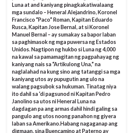
Luna at and kaniyang pinagkakatiwalaang
mga sundalo – Heneral Alejandrino, Koronel
Francisco “Paco” Roman, Kapitan Eduardo
Rusca, Kapitan Jose Bernal, at si Koronel
Manuel Bernal – ay sumakay sa bapor laban
sa paghimasok ng mga puwersa ng Estados
Unidos. Nagtipon ng hukbo si Luna ng 4,000
na kawal sa pamamagitan ng pagpahayag ng
kaniyang nais sa “Artikulong Una,” na
naglalahad na kung sino ang tatanggi sa mga
kaniyang utos ay pupugutin ang ulo na
walang pagsubok sa hukuman. Tinatag niya
ito dahil sa ‘di pagsunod ni Kapitan Pedro
Janolino sa utos ni Heneral Luna na
dagdagan pa ang armas dahil hindi galing sa
pangulo ang utos noong panahon ng giyera
laban sa Amerikano.Habang nagaganap ang
digmaan, sina Buencamino at Paterno ay