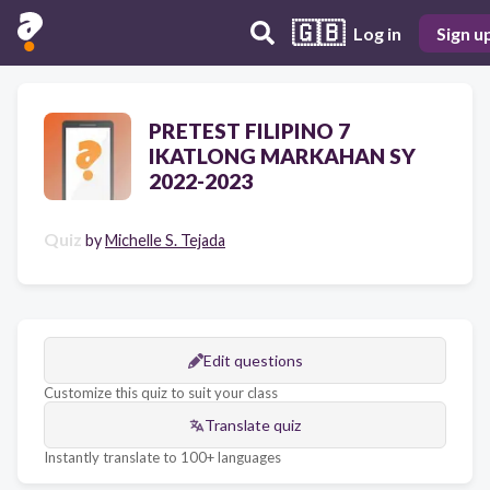
🇬🇧
Log in
Sign u
PRETEST FILIPINO 7
IKATLONG MARKAHAN SY
2022-2023
Quiz
by
Michelle S. Tejada
Edit questions
Customize this quiz to suit your class
Translate quiz
Instantly translate to 100+ languages