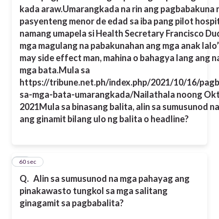
kada araw.
Umarangkada na rin ang pagbabakuna 
pasyenteng menor de edad sa iba pang pilot hospit
namang umapela si Health Secretary Francisco Duq
mga magulang na pabakunahan ang mga anak lalo’
may side effect man, mahina o bahagya lang ang n
mga bata.
Mula sa
https://tribune.net.ph/index.php/2021/10/16/pag
sa-mga-bata-umarangkada/Nailathala noong Okt
2021
Mula sa binasang balita, alin sa sumusunod n
ang ginamit bilang ulo ng balita o headline?
20
60 sec
Q.
Alin sa sumusunod na mga pahayag ang
pinakawasto tungkol sa mga salitang
ginagamit sa pagbabalita?