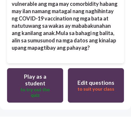
vulnerable ang mga may comorbidity habang
may ilan namang matagal nang naghihintay
ng COVID-19 vaccination ng mga bata at
natutuwang sa wakas ay mababakunahan
ang kanilang anak.
Mula sa bahagi ng balita,
alin sa sumusunod na mga datos ang kinalap
upang mapagtibay ang pahayag?
Play as a
Edit questions
student
to suit your class
to try out the
quiz