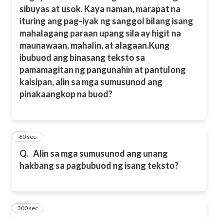
sibuyas at usok. Kaya naman, marapat na
ituring ang pag-iyak ng sanggol bilang isang
mahalagang paraan upang sila ay higit na
maunawaan, mahalin, at alagaan.
Kung
ibubuod ang binasang teksto sa
pamamagitan ng pangunahin at pantulong
kaisipan, alin sa mga sumusunod ang
pinakaangkop na buod?
14
60 sec
Q.
Alin sa mga sumusunod ang unang
hakbang sa pagbubuod ng isang teksto?
300 sec
15