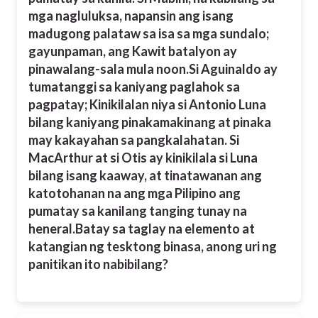
mga nagluluksa, napansin ang isang
madugong palataw sa isa sa mga sundalo;
gayunpaman, ang Kawit batalyon ay
pinawalang-sala mula noon.Si Aguinaldo ay
tumatanggi sa kaniyang paglahok sa
pagpatay; Kinikilalan niya si Antonio Luna
bilang kaniyang pinakamakinang at pinaka
may kakayahan sa pangkalahatan. Si
MacArthur at si Otis ay kinikilala si Luna
bilang isang kaaway, at tinatawanan ang
katotohanan na ang mga Pilipino ang
pumatay sa kanilang tanging tunay na
heneral.
Batay sa taglay na elemento at
katangian ng tesktong binasa, anong uri ng
panitikan ito nabibilang?