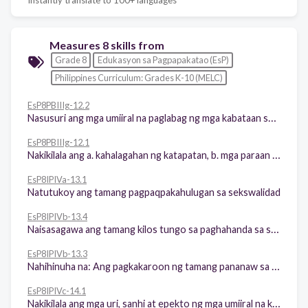
Measures 8 skills from
Grade 8
Edukasyon sa Pagpapakatao (EsP)
Philippines Curriculum: Grades K-10 (MELC)
EsP8PBIIIg-12.2
Nasusuri ang mga umiiral na paglabag ng mga kabataan sa katapatan
EsP8PBIIIg-12.1
Nakikilala ang a. kahalagahan ng katapatan, b. mga paraan ng pagpapakita ng katapatan, at c. bunga ng hindi pagpapamalas ng katapatan
EsP8IPIVa-13.1
Natutukoy ang tamang pagpaqpakahulugan sa sekswalidad
EsP8IPIVb-13.4
Naisasagawa ang tamang kilos tungo sa paghahanda sa susunod na yugto ng buhay bilang nagdadalaga at nagbibinata at sa pagtupad niya ng kanyang bokasyon na magmahal
EsP8IPIVb-13.3
Nahihinuha na: Ang pagkakaroon ng tamang pananaw sa sekswalidad ay mahalaga para sa paghahanda sa susunod na yugto ng buhay ng isang nagdadalaga at nagbibinata at sa pagtupad niya sa kanyang bokasyon na magmahal.
EsP8IPIVc-14.1
Nakikilala ang mga uri, sanhi at epekto ng mga umiiral na karahasan sa paaralan