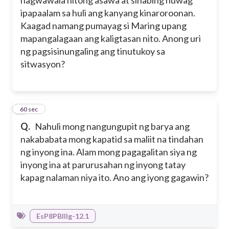
nagwawala nitong asawa at sinabing huwag
ipapaalam sa huli ang kanyang kinaroroonan.
Kaagad namang pumayag si Maring upang
mapangalagaan ang kaligtasan nito. Anong uri
ng pagsisinungaling ang tinutukoy sa
sitwasyon?
6
60 sec
Q.
Nahuli mong nangungupit ng barya ang
nakababata mong kapatid sa maliit na tindahan
ng inyong ina. Alam mong pagagalitan siya ng
inyong ina at parurusahan ng inyong tatay
kapag nalaman niya ito. Ano ang iyong gagawin?
EsP8PBIIIg-12.1