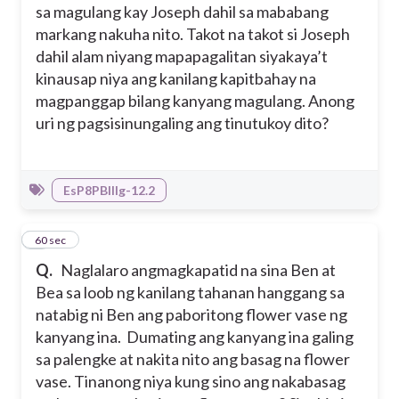
tulungan ang ibang tao
sa magulang kay Joseph dahil sa mababang
markang nakuha nito. Takot na takot si Joseph
dahil alam niyang mapapagalitan siyakaya’t
kinausap niya ang kanilang kapitbahay na
magpanggap bilang kanyang magulang. Anong
uri ng pagsisinungaling ang tinutukoy dito?
EsP8PBIIIg-12.2
2
60 sec
Q.
Naglalaro angmagkapatid na sina Ben at
Bea sa loob ng kanilang tahanan hanggang sa
natabig ni Ben ang paboritong flower vase ng
kanyang ina. Dumating ang kanyang ina galing
sa palengke at nakita nito ang basag na flower
vase. Tinanong niya kung sino ang nakabasag