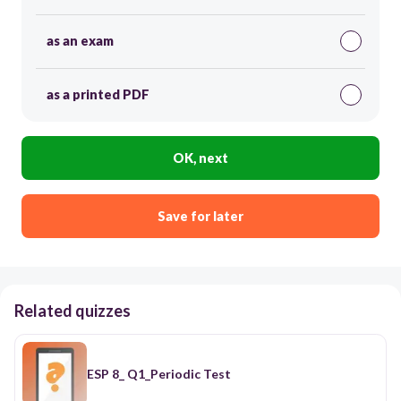
as an exam
as a printed PDF
OK, next
Save for later
Related quizzes
ESP 8_ Q1_Periodic Test