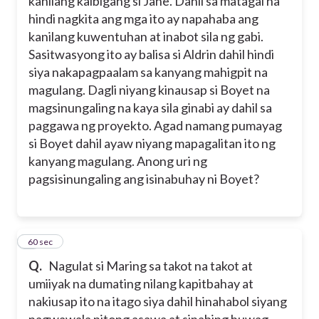
kanilang kaibigang si Jane. Dahil sa matagal na
hindi nagkita ang mga ito ay napahaba ang
kanilang kuwentuhan at inabot sila ng gabi.
Sasitwasyong ito ay balisa si Aldrin dahil hindi
siya nakapagpaalam sa kanyang mahigpit na
magulang. Dagli niyang kinausap si Boyet na
magsinungaling na kaya sila ginabi ay dahil sa
paggawa ng proyekto. Agad namang pumayag
si Boyet dahil ayaw niyang mapagalitan ito ng
kanyang magulang. Anong uri ng
pagsisinungaling ang isinabuhay ni Boyet?
5
60 sec
Q.
Nagulat si Maring sa takot na takot at
umiiyak na dumating nilang kapitbahay at
nakiusap ito na itago siya dahil hinahabol siyang