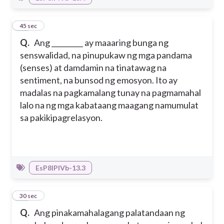
13
45 sec
Q.
Ang _________ ay maaaring bunga ng
senswalidad, na pinupukaw ng mga pandama
(senses) at damdamin na tinatawag na
sentiment, na bunsod ng emosyon. Ito ay
madalas na pagkamalang tunay na pagmamahal
lalo na ng mga kabataang maagang namumulat
sa pakikipagrelasyon.
EsP8IPIVb-13.3
14
30 sec
Q.
Ang pinakamahalagang palatandaan ng