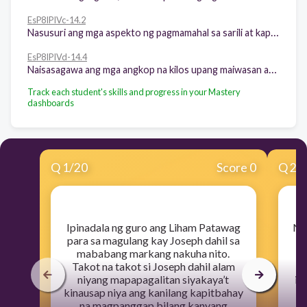
EsP8IPIVc-14.2
Nasusuri ang mga aspekto ng pagmamahal sa sarili at kapwa na kailangan upang maiwasan at matugunan ang karahasan sa paaralan
EsP8IPIVd-14.4
Naisasagawa ang mga angkop na kilos upang maiwasan at masupil ang mga karahasan sa kanyang paaralan
Track each student's skills and progress in your Mastery
dashboards
Q
1
/
20
Score 0
Q
2
/
​Ipinadala ng guro ang Liham Patawag
​N
para sa magulang kay Joseph dahil sa
a
mababang markang nakuha nito.
Takot na takot si Joseph dahil alam
p
niyang mapapagalitan siyakaya’t
in
kinausap niya ang kanilang kapitbahay
sa
na magpanggap bilang kanyang
n