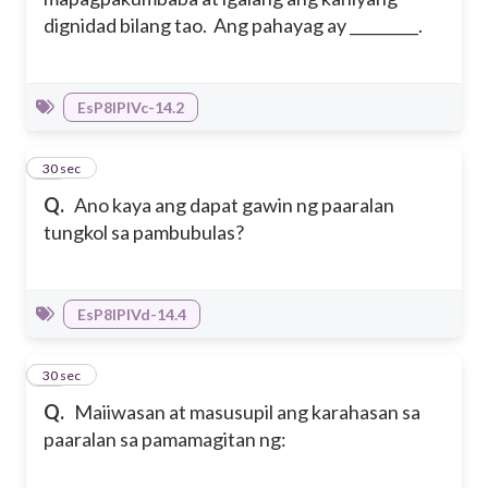
dignidad bilang tao. Ang pahayag ay _________.
EsP8IPIVc-14.2
19
30 sec
Q.
Ano kaya ang dapat gawin ng paaralan
tungkol sa pambubulas?
EsP8IPIVd-14.4
20
30 sec
Q.
Maiiwasan at masusupil ang karahasan sa
paaralan sa pamamagitan ng: