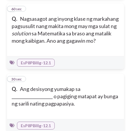
7
60 sec
Q.
Nagsasagot ang inyong klase ng markahang
pagsusulit nang makita mong may mga sulat ng
solution
sa Matematika sa braso ang matalik
mong kaibigan. Ano ang gagawin mo?
EsP8PBIIIg-12.1
8
30 sec
Q.
Ang desisyong yumakap sa
____________________ o pagiging matapat ay bunga
ng sarili nating pagpapasiya.
EsP8PBIIIg-12.1