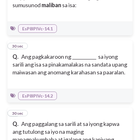
sumusunod
maliban
sa isa:
EsP8IPIVc-14.1
17
30 sec
Q.
Ang pagkakaroon ng ___________ sa iyong
sarili ang isa sa pinakamalakas na sandata upang
maiwasan ang anomang karahasan sa paaralan.
EsP8IPIVc-14.2
18
30 sec
Q.
Ang paggalang sa sarili at sa iyong kapwa
ang tutulong sa iyo na maging
mapagpakumbaba at igalang ang kaniyang