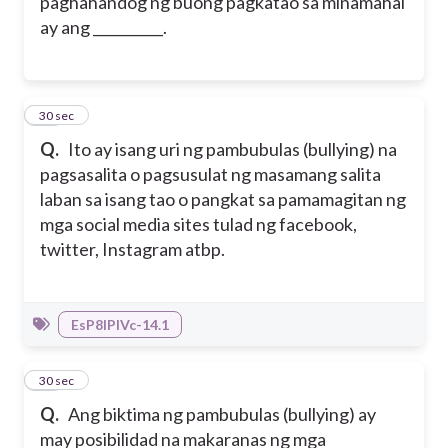
paghahandog ng buong pagkatao sa minamahal
ay ang __________.
15
30 sec
Q.
Ito ay isang uri ng pambubulas (bullying) na
pagsasalita o pagsusulat ng masamang salita
laban sa isang tao o pangkat sa pamamagitan ng
mga social media sites tulad ng facebook,
twitter, Instagram atbp.
EsP8IPIVc-14.1
16
30 sec
Q.
Ang biktima ng pambubulas (bullying) ay
may posibilidad na makaranas ng mga