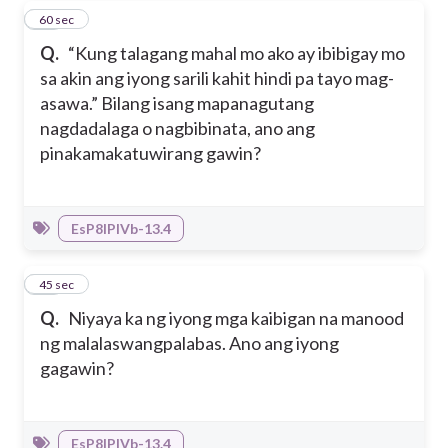
11
60 sec
Q.
“Kung talagang mahal mo ako ay ibibigay mo
sa akin ang iyong sarili kahit hindi pa tayo mag-
asawa.” Bilang isang mapanagutang
nagdadalaga o nagbibinata, ano ang
pinakamakatuwirang gawin?
EsP8IPIVb-13.4
12
45 sec
Q.
Niyaya ka ng iyong mga kaibigan na manood
ng malalaswangpalabas. Ano ang iyong
gagawin?
EsP8IPIVb-13.4