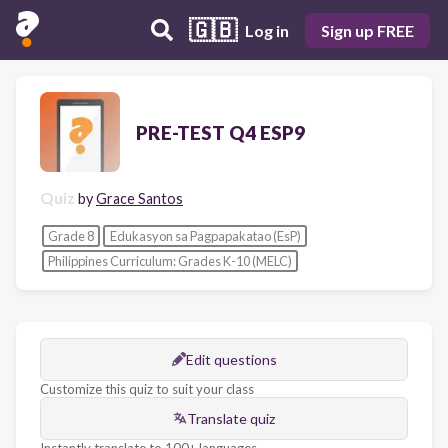
🇬🇧
Log in
Sign up FREE
PRE-TEST Q4 ESP9
Quiz
by
Grace Santos
Grade 8
Edukasyon sa Pagpapakatao (EsP)
Philippines Curriculum: Grades K-10 (MELC)
Edit questions
Customize this quiz to suit your class
Translate quiz
Instantly translate to 100+ languages