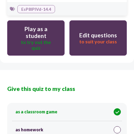
EsP8IPIVd-14.4
Play as a
Edit questions
student
to suit your class
to try out the
quiz
Give this quiz to my class
as a classroom game
as homework