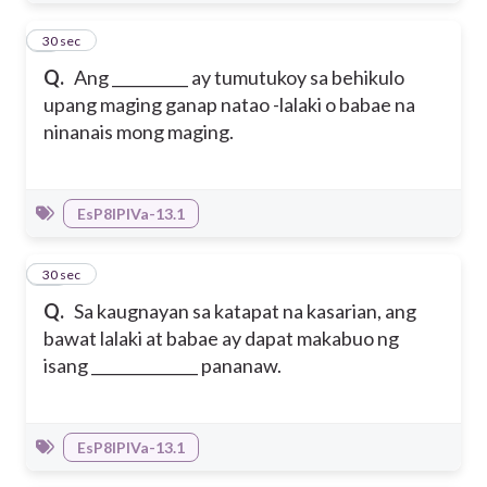
9
30 sec
Q.
Ang __________ ay tumutukoy sa behikulo
upang maging ganap natao -lalaki o babae na
ninanais mong maging.
EsP8IPIVa-13.1
10
30 sec
Q.
Sa kaugnayan sa katapat na kasarian, ang
bawat lalaki at babae ay dapat makabuo ng
isang ______________ pananaw.
EsP8IPIVa-13.1