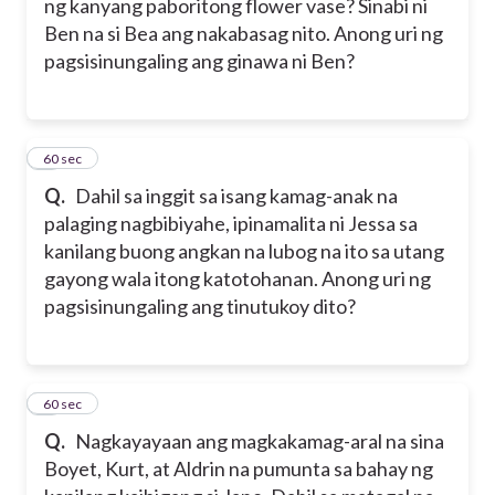
ng kanyang paboritong flower vase? Sinabi ni
Ben na si Bea ang nakabasag nito. Anong uri ng
pagsisinungaling ang ginawa ni Ben?
3
60 sec
Q.
Dahil sa inggit sa isang kamag-anak na
palaging nagbibiyahe, ipinamalita ni Jessa sa
kanilang buong angkan na lubog na ito sa utang
gayong wala itong katotohanan. Anong uri ng
pagsisinungaling ang tinutukoy dito?
4
60 sec
Q.
Nagkayayaan ang magkakamag-aral na sina
Boyet, Kurt, at Aldrin na pumunta sa bahay ng