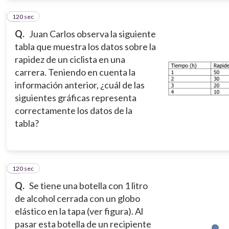
120 sec
2
Q.
Juan Carlos observa la siguiente
tabla que muestra los datos sobre la
rapidez de un ciclista en una
carrera. Teniendo en cuenta la
información anterior, ¿cuál de las
siguientes gráficas representa
correctamente los datos de la
tabla?
120 sec
3
Q.
Se tiene una botella con 1 litro
de alcohol cerrada con un globo
elástico en la tapa (ver figura). Al
pasar esta botella de un recipiente