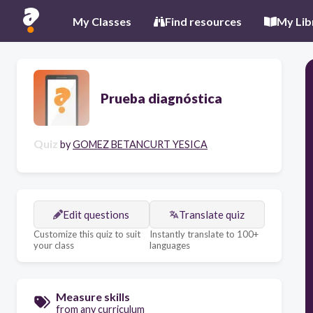
My Classes
Find resources
My Lib
Prueba diagnóstica
Quiz
by
GOMEZ BETANCURT YESICA
Edit questions
Translate quiz
Customize this quiz to suit
Instantly translate to 100+
your class
languages
Measure skills
from any curriculum