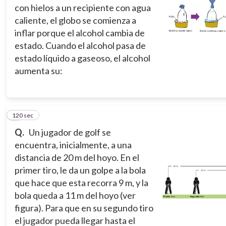
con hielos a un recipiente con agua
caliente, el globo se comienza a
inflar porque el alcohol cambia de
estado. Cuando el alcohol pasa de
estado líquido a gaseoso, el alcohol
aumenta su:
120 sec
4
Q.
Un jugador de golf se
encuentra, inicialmente, a una
distancia de 20 m del hoyo. En el
primer tiro, le da un golpe a la bola
que hace que esta recorra 9 m, y la
bola queda a 11 m del hoyo (ver
figura). Para que en su segundo tiro
el jugador pueda llegar hasta el