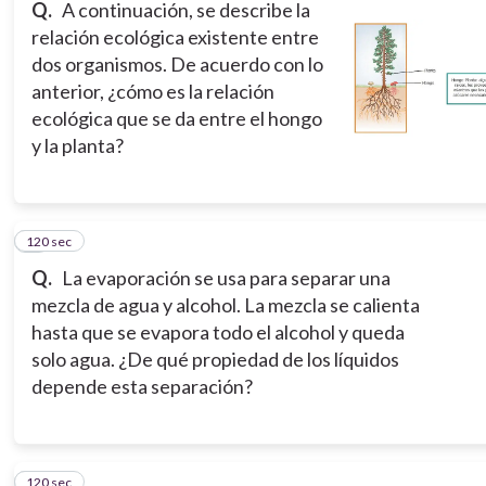
Q.
A continuación, se describe la
relación ecológica existente entre
dos organismos. De acuerdo con lo
anterior, ¿cómo es la relación
ecológica que se da entre el hongo
y la planta?
120 sec
8
Q.
La evaporación se usa para separar una
mezcla de agua y alcohol. La mezcla se calienta
hasta que se evapora todo el alcohol y queda
solo agua. ¿De qué propiedad de los líquidos
depende esta separación?
120 sec
9